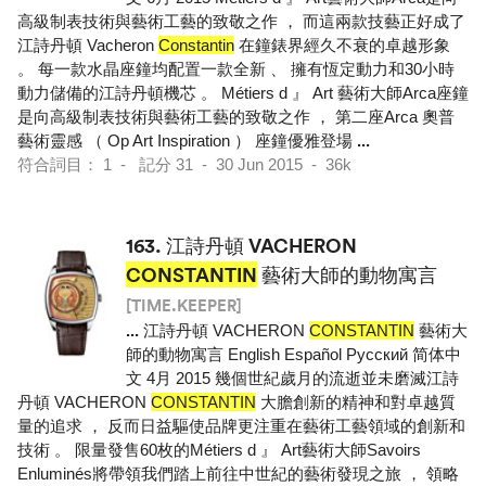
高級制表技術與藝術工藝的致敬之作 ， 而這兩款技藝正好成了
江詩丹頓 Vacheron
Constantin
在鐘錶界經久不衰的卓越形象
。 每一款水晶座鐘均配置一款全新 、 擁有恆定動力和30小時
動力儲備的江詩丹頓機芯 。 Métiers d 』 Art 藝術大師Arca座鐘
是向高級制表技術與藝術工藝的致敬之作 ， 第二座Arca 奧普
藝術靈感 （ Op Art Inspiration ） 座鐘優雅登場
...
符合詞目： 1 - 記分 31 - 30 Jun 2015 - 36k
163.
江詩丹頓 VACHERON
CONSTANTIN
藝術大師的動物寓言
[TIME.KEEPER]
...
江詩丹頓 VACHERON
CONSTANTIN
藝術大
師的動物寓言 English Español Pусский 简体中
文 4月 2015 幾個世紀歲月的流逝並未磨滅江詩
丹頓 VACHERON
CONSTANTIN
大膽創新的精神和對卓越質
量的追求 ， 反而日益驅使品牌更注重在藝術工藝領域的創新和
技術 。 限量發售60枚的Métiers d 』 Art藝術大師Savoirs
Enluminés將帶領我們踏上前往中世紀的藝術發現之旅 ， 領略