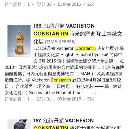
符合詞目： 1 - 記分 31 - 11 Mar 2015 - 32k
166.
江詩丹頓 VACHERON
CONSTANTIN
時光的歷史 瑞士鐘錶文
化展
[TIME.KEEPER]
...
江詩丹頓 Vacheron
Constantin
時光的歷史 瑞
士鐘錶文化展 English Español Pусский 简体中
文 3月 2015 值中國和瑞士建交65周年之際 ， 在
2013年日內瓦與北京簽署友好合作協議的契機下 ， 北京首都博
物館將攜手日內瓦藝術與歷史博物館 （ MAH ） 及高級鐘錶製
造商江詩丹頓 Vacheron
Constantin
於2015年4月24日至8月12
日 ， 合作舉辦一場名為 「 日內瓦 ： 時光之芯 —— 瑞士鐘錶
文化之源 （ Geneva at the Heart of Time ——
...
符合詞目： 1 - 記分 31 - 05 Mar 2015 - 35k
167.
江詩丹頓 VACHERON
CONSTANTIN
藝術大師光之城新款再