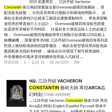
2015 初夏將至 ， 江詩丹頓 Vacheron
Constantin
推出兩款限量版全新Overseas縱橫四海腕錶 ， 搭
配深藍色錶盤 ， 分別具有簡單日期顯示和兩地時間顯示 。 這
兩款全新經典時計以精湛工藝迎合優雅運動時尚 ， 專為渴望暢
遊世界的尊貴旅行人士設計 。 Overseas縱橫四海深藍色限量
款是經常穿梭於不同時區 、 往返於各大洲高品味人士的必備之
物 。 Overseas縱橫四海腕錶簡單日期顯示款搭載1226自動上
錬機械機 ， 限量發售350枚 江詩丹頓Overseas縱橫四海系列是
對踏上愉快航海旅程的誠摯邀請 ， 兩款全新型號採用深藍色錶
盤搭配夜光指針和時標 ， 確保在任何環境下都可精準讀時 。
外形優雅的42毫米直徑精鋼表殼和旋入式錶冠
...
符合詞目： 1 - 記分 31 - 06 Jul 2015 - 28k
162.
江詩丹頓 VACHERON
CONSTANTIN
藝術大師 再現ARCA晶
幻時刻
[TIME.KEEPER]
...
江詩丹頓 Vacheron
Constantin
藝術大師 再現
Arca晶幻時刻 English Español Pусский 简体中
文 6月 2015 Métiers d 』 Art藝術大師Arca是向