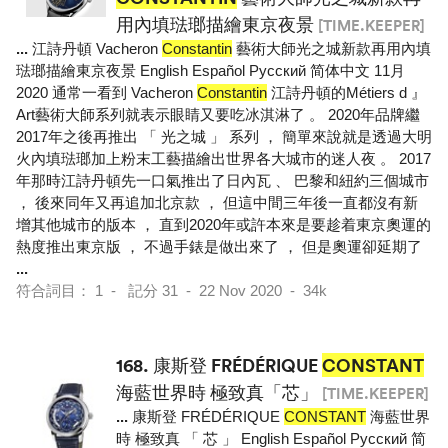
用內填琺瑯描繪東京夜景
[TIME.KEEPER]
...
江詩丹頓 Vacheron
Constantin
藝術大師光之城新款再用內填
琺瑯描繪東京夜景 English Español Pусский 简体中文 11月
2020 通常一看到 Vacheron
Constantin
江詩丹頓的Métiers d 』
Art藝術大師系列就表示眼睛又要吃冰淇淋了 。 2020年品牌繼
2017年之後再推出 「 光之城 」 系列 ， 簡單來說就是透過大明
火內填琺瑯加上粉末工藝描繪出世界各大城市的迷人夜 。 2017
年那時江詩丹頓先一口氣推出了日內瓦 、 巴黎和紐約三個城市
， 後來同年又再追加北京款 ， 但這中間三年後一直都沒有新
增其他城市的版本 ， 直到2020年或許本來是要趁着東京奧運的
熱度推出東京版 ， 不過手錶是做出來了 ， 但是奧運卻延期了
...
符合詞目： 1 - 記分 31 - 22 Nov 2020 - 34k
168.
康斯登 FRÉDÉRIQUE
CONSTANT
海藍世界時 極致真「芯」
[TIME.KEEPER]
...
康斯登 FRÉDÉRIQUE
CONSTANT
海藍世界
時 極致真 「 芯 」 English Español Pусский 简