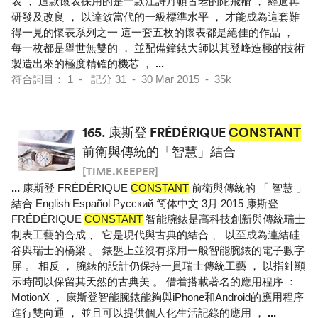
表 ， 這款懷表採用的是一款江詩丹頓古老的陀飛輪 ， 經過再
研發及改良 ， 以達致當代的一級標準水平 ， 才能成為這套難
得一見的懷表系列之一 這一套五枚的懷表都是絕佳的作品 ，
每一枚都是舉世無雙的 ， 並配備鐘錶大師以其登峰造極的技術
製造出來的極度精確的機芯 ，
...
符合詞目： 1 - 記分 31 - 30 Mar 2015 - 35k
165.
康斯登 FRÉDÉRIQUE
CONSTANT
前衛與傳統的「智慧」結合
[TIME.KEEPER]
...
康斯登 FRÉDÉRIQUE
CONSTANT
前衛與傳統的 「 智慧 」
結合 English Español Pусский 简体中文 3月 2015 康斯登
FRÉDÉRIQUE
CONSTANT
智能腕錶是高科技創新與傳統瑞士
制表工藝的合成 、 它是現代與古典的結合 、 以至成為連結硅
谷與瑞士的橋梁 。 錶盤上並沒有採用一般智能腕錶的電子數字
屏 。 相反 ， 腕錶的設計仍保持一貫瑞士傳統工藝 ， 以指針顯
示時間以保留其天然的古典美 。 借着搭載著名的應用程序 ：
MotionX ， 康斯登智能腕錶能夠與iPhone和Android的應用程序
進行雙向通 ， 並且可以提供個人化生活記錄的應用 ，
...