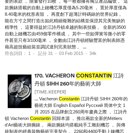
要的表款 ， 限量發行10枚 ， 每一枚都擁有獨立產品編號 。 這
款腕錶搭載的自動上鏈機芯厚度僅為5.20毫米 ， 置於厚度僅為
8.40毫米的枕形表殼 ， 再度創下超薄計時碼錶的世界紀錄 。
能在方寸之間打造出如此精細複雜的結構並保證其完美無缺的
精準性 ， 這要得益於江詩丹頓卓越的制表技藝 。 全新的3500
自動上鏈機芯由459個零件構成 ， 其中一些如彈簧等微小的零
件甚至只有3/100毫米 ， 全數由江詩丹頓經驗豐富的制表師憑
藉高超技藝組裝並調試達到完美狀態 。
...
符合詞目： 1 - 記分 31 - 03 Feb 2015 - 34k
170.
VACHERON
CONSTANTIN
江詩
丹頓 SIHH 260年的藝術大師
[TIME.KEEPER]
...
Vacheron
Constantin
江詩丹頓 SIHH 260年的
藝術大師 English Español Pусский 简体中文 1
月 2015 在品牌創立260周年慶典之際 ， 江詩丹
頓 Vacheron
Constantin
回歸本源 ， 推出兩款全新的Métiers
d'Art藝術大師腕錶 。 兩款腕錶均搭載純手工雕刻機芯 ， 與傳
統制表的經典裝飾藝術完美契合 。 2260和4400手動上錬機芯