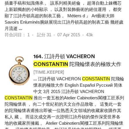
插畫手稿和知識傳承 。 該系列精美絕倫 ， 超薄自動上錬機芯
上新穎獨創的小時顯示 ， 以及對裝飾藝術的絕佳運用 ， 都突
顯了江詩丹頓高超的制表工藝 。 Métiers d 』 Art藝術大師
Savoirs Enluminés腕錶展現出江詩丹頓高超的制表工藝 幾經歲
月流逝
...
符合詞目： 1 - 記分 31 - 07 Apr 2015 - 43k
164.
江詩丹頓 VACHERON
CONSTANTIN
陀飛輪懷表的極致大作
[TIME.KEEPER]
...
江詩丹頓 VACHERON
CONSTANTIN
陀飛輪
懷表的極致大作 English Español Pусский 简体
中文 3月 2015 江詩丹頓 VACHERON
CONSTANTIN
推出一套五枚的Atelier Cabinotiers閣樓工匠系列
陀飛輪懷表 ， 向二十世紀初的天文台作品致敬 。 這隻此一套
的陀飛輪懷表甫推出即被一位熟悉天文領域的收藏家收購作其
私人 藏 。 而這次成交再一次證明江詩丹頓的傑作深受世界各
地的收藏家所擁戴 。 Atelier Cabinotiers閣樓工匠系列陀飛輪懷