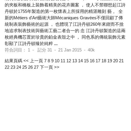
的夾板和橋板上裝飾着精美的花卉圖案 ， 使人不禁聯想起江詩
丹頓於1755年製造的第一枚懷表上所採用的精湛雕刻 藝 。 全
新的Métiers d'Art藝術大師Mécaniques Gravées不僅回顧了傳
統制表裝飾藝術的起源 ， 也體現了江詩丹頓260年來鍥而不捨
地追求制表技術與藝術工藝二者合一的 念 江詩丹頓製造的這兩
枚經典機芯置於珍貴的鉑金表殼之中 ， 同色系的傳統裝飾元素
彰顯了江詩丹頓臻於純粹
...
符合詞目： 1 - 記分 31 - 21 Jan 2015 - 40k
結果頁碼
<< 上一頁
7
8
9
10
11
12
13
14
15
16
17
18
19
20
21
22
23
24
25
26
27
下一頁 >>