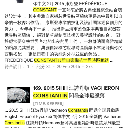
体中文 2月 2015 康斯登 FRÉDÉRIQUE
CONSTANT
一直熱衷於將古典優雅概念結合腕
錶設計中 ， 其中典雅自家機芯世界時區腕錶更是當中最引以自
豪的一枚傑出作品 。 康斯登專業的技術及設計團隊經多個月的
努力 ， 今年再下一城 ， 推出新品海軍藍色版本典雅自家機芯
世界時區腕錶 ， 絕對是卓越制表技術與美學設計的結合 。 對
於經常要穿梭世界各地的出差的男士們 ， 一枚舒適而高雅精緻
的腕錶尤其重要 ， 典雅自家機芯世界時區腕錶不單總能與你的
西裝搭配 ， 更是日程中的功能與外型並重的飾品 。
FRÉDÉRIQUE
CONSTANT典雅自家機芯世界時區腕錶
...
符合詞目： 1 - 記分 31 - 20 Feb 2015 - 27k
169.
2015 SIHH 江詩丹頓 VACHERON
CONSTANTIN
問鼎全球最纖薄
[TIME.KEEPER]
...
2015 SIHH 江詩丹頓 Vacheron
Constantin
問鼎全球最纖薄
English Español Pусский 简体中文 2月 2015 全新的 Vacheron
Constantin
江詩丹頓Harmony超薄高級複雜計時是該系列最重