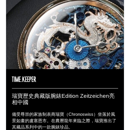
瑞寶歷史典藏版腕錶Edition Zeitzeichen亮
相中國
備受尊崇的家族制表商瑞寶（Chronoswiss）坐落於風
景如畫的盧塞恩市。在農曆龍年來臨之際，瑞寶推出了
其藏品系列中的一款腕錶珍品。