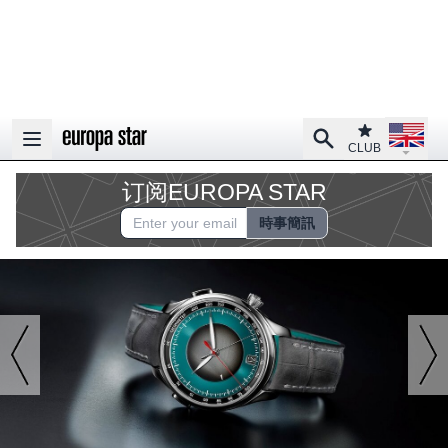
Open la
Club
Search
Open main menu
CLUB
订阅EUROPA STAR
時事簡訊