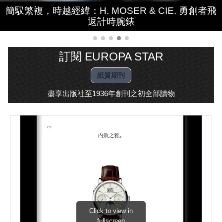
同殼異韻，雙調時序：LOUIS ERARD 2340 全新色
簡馭繁複，時越經緯：H. MOSER & CIE. 勇創者飛
液態幻境，雙色新生：RESSENCE Type 7 全新配
紫韻留聲，時序迴響：Glashütte Original Sixties
碧石盤龍，逐月觀星：ARNOLD & SON Luna
Magna Platinum Dragon Verdite
Chronograph 年度版
返計時腕錶
色登場
彩
訂閱 EUROPA STAR
紙質期刊
盡享出版社至1936年創刊之初全部讀物