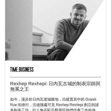
Rexhep Rexhepi: 日內瓦古城的制表宗師與
無冕之王
如今，漫步於日內瓦老城腹地，沿縱貫其中的 Grand-
Rue 街徐行，沿途隨處可見 Rexhep Rexhepi 創立的諸
多制表工坊，行人無不駐足觀賞匠師們伏案工作的身