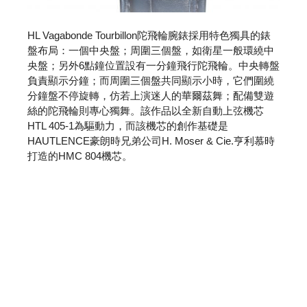
HL Vagabonde Tourbillon陀飛輪腕錶採用特色獨具的錶
盤布局：一個中央盤；周圍三個盤，如衛星一般環繞中
央盤；另外6點鐘位置設有一分鐘飛行陀飛輪。中央轉盤
負責顯示分鐘；而周圍三個盤共同顯示小時，它們圍繞
分鐘盤不停旋轉，仿若上演迷人的華爾茲舞；配備雙遊
絲的陀飛輪則專心獨舞。該作品以全新自動上弦機芯
HTL 405-1為驅動力，而該機芯的創作基礎是
HAUTLENCE豪朗時兄弟公司H. Moser & Cie.亨利慕時
打造的HMC 804機芯。