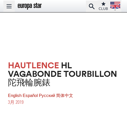
Open la
Club
Search
Open main menu
CLUB
HAUTLENCE
HL
VAGABONDE TOURBILLON
陀飛輪腕錶
English
Español
Pусский
简体中文
3月 2019