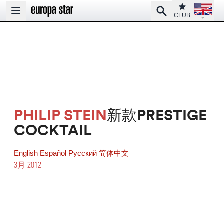
Open la
Club
Search
Open main menu
CLUB
PHILIP STEIN
新款PRESTIGE
COCKTAIL
English
Español
Pусский
简体中文
3月 2012