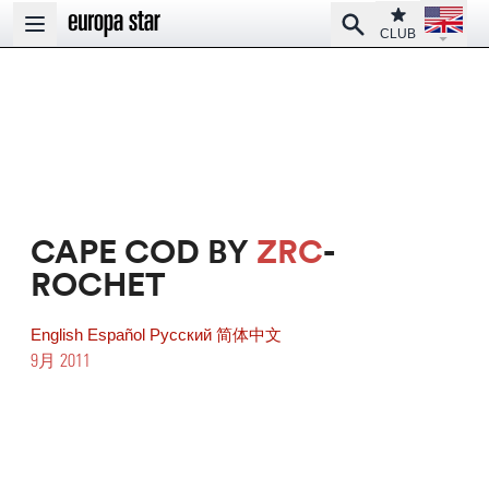
Open la
Club
Search
Open main menu
CLUB
CAPE COD BY
ZRC
-
ROCHET
English
Español
Pусский
简体中文
9月 2011