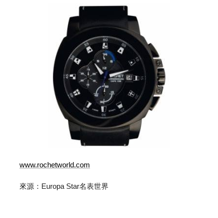
www.rochetworld.com
來源：Europa Star名表世界