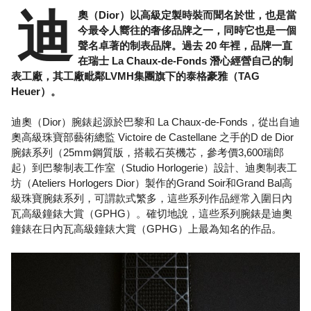
迪
奧（Dior）以高級定製時裝而聞名於世，也是當
今最令人嚮往的奢侈品牌之一，同時它也是一個
聲名卓著的制表品牌。過去 20 年裡，品牌一直
在瑞士 La Chaux-de-Fonds 潛心經營自己的制
表工廠，其工廠毗鄰LVMH集團旗下的泰格豪雅（TAG
Heuer）。
迪奧（Dior）腕錶起源於巴黎和 La Chaux-de-Fonds，從出自迪
奧高級珠寶部藝術總監 Victoire de Castellane 之手的D de Dior
腕錶系列（25mm鋼質版，搭載石英機芯，參考價3,600瑞郎
起）到巴黎制表工作室（Studio Horlogerie）設計、迪奧制表工
坊（Ateliers Horlogers Dior）製作的Grand Soir和Grand Bal高
級珠寶腕錶系列，可謂款式繁多，這些系列作品經常入圍日內
瓦高級鐘錶大賞（GPHG）。確切地說，這些系列腕錶是迪奧
鐘錶在日內瓦高級鐘錶大賞（GPHG）上最為知名的作品。