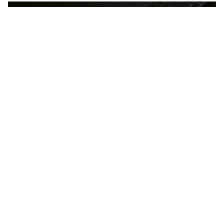
新款 Chiffre Rouge 腕錶以黑與紅的強烈對比鐫刻熾烈時光，
凸顯腕錶的鮮明個性。