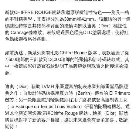
新款CHIFFRE ROUGE腕錶承繼原版標誌性特色——別具一格
的不對稱美學，其表徑分別為38mm和41mm。該腕錶的另一個
標誌性特徵是其錶盤和背面的擺輪均飾以迪奧（Dior）標誌性
的 Cannage藤格紋。表殼經過黑色啞光DLC塗層處理，使得紅
色點綴顯得格外耀眼。
如前所述，新系列將有七款Chiffre Rouge 版本，表款涵蓋了從
7,600瑞郎的三針款到13,000瑞郎的陀飛輪和計時碼錶款式。其
中一枚鑲嵌彩虹藍寶石款點明了品牌腕錶與珠寶之間極深的淵
源。
迪奧（Dior）藉助 LVMH 集團豐富的制表專業知識重塑品牌經
典之作：自動計時碼錶採用真力時（Zenith）傳奇的 El Primero
機芯；另一款限量陀飛輪腕錶則採用了路易威登高級制表工坊
（La Fabrique du Temps Louis Vuitton）研發的陀飛輪機芯。通
過以全新姿態煥新演繹Chiffre Rouge 腕錶，迪奧（Dior）顯然
將目標對準了新的客戶群體，據說未來還會有更多驚喜，敬請
期待！