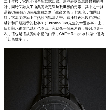
二十年後，它以七個全新款式回歸。這些表款既忠於最初的設
計，同時又融入了迪奧高級定製時裝世界的元素。其中之一就
是被Christian Dior先生稱之為「生命之色 」的紅色，如同口
紅，它為腕錶添上了熱烈的點睛之筆。這抹紅色出現在錶冠、
秒針和日期顯示的數字8（Christian Dior先生的幸運數字）上，
日期顯示視窗也以紅色圈出。它就像一個幸運符，每月現身一
次，這也是這款腕錶名稱的由來，Chiffre Rouge 在法語中意為
「紅色數字 」。