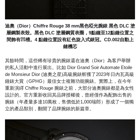
迪奧（Dior）Chiffre Rouge 38 mm黑色啞光腕錶 黑色 DLC 塗
層鋼製表殼。黑色 DLC 塗層鋼質表圈，9點鐘至12點鐘位置之
間飾有凹槽。4 點鐘位置設有紅色旋入式錶冠。CD.002自動上
鏈機芯
其餘時間，這些稀有珍貴的腕錶還在迪奧（Dior）為客戶舉辦
的私人活動中進行展出。比如 Dior Grand Soir Automate Etoile
de Monsieur Dior (迪奧之星)高級腕錶斬獲了2023年日內瓦高級
鐘錶大賞（GPHG）最佳女士複雜功能腕錶。實際上，在今年
重新演繹 Chiffre Rouge 腕錶之前，大部分迪奧腕錶都是為女性
設計的。官方重新收回其品牌授權後，曾經僅作為配飾出售的
腕錶（年產量多達10萬枚，售價低於1,000瑞郎）形成了一個獨
立的產品類別，翻開了品牌腕錶的新篇章。