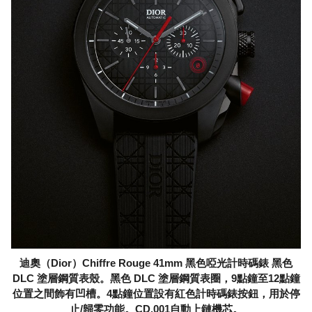
迪奧（Dior）Chiffre Rouge 41mm 黑色啞光計時碼錶 黑色
DLC 塗層鋼質表殼。黑色 DLC 塗層鋼質表圈，9點鐘至12點鐘
位置之間飾有凹槽。4點鐘位置設有紅色計時碼錶按鈕，用於停
止/歸零功能。CD.001自動上鏈機芯。