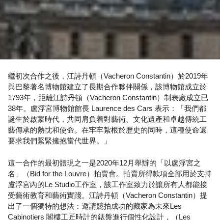
繼初次合作之後，江詩丹頓（Vacheron Constantin）於2019年
與巴黎著名博物館建立了長期合作夥伴關係，該博物館成立於
1793年，距離江詩丹頓（Vacheron Constantin）制表廠成立已
38年。盧浮宮博物館館長 Laurence des Cars 表示：「我們都
誕生於啟蒙時代，共同肩負着對藝術、文化遺產和卓越傳統工
藝傳承的熱忱和使命。在牢牢紮根於歷史的同時，這種使命還
要求我們緊緊擁抱當代世界。」
這一合作的最初體現之一是2020年12月舉辦的「以盧浮宮之
名」（Bid for the Louvre）拍賣會。拍賣所得款項全部用於支持
盧浮宮內的Le Studio工作室，該工作室致力於讓所有人都能接
受藝術教育和藝術實踐。江詩丹頓（Vacheron Constantin）提
出了一個獨特的想法：邀請競拍成功的藏家為未來Les
Cabinotiers 閣樓工匠時計的錶盤進行個性化設計，（Les