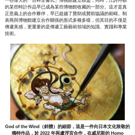
一些偉大的「百科全書式」博物館建立聯盟，同時，江詩丹頓
的某些時計作品早已成為某些博物館收藏的一部分。這才是真
正意義上的合作夥伴，早已超越了贊助或贊助協議的範疇。制
表商與博物館建立合作關係的形式多種多樣，但其目的不僅是
傳遞美感，更重要的是傳遞工藝藝術領域的知識、實踐和專業
技術。
God of the Wind（斜體）的細節，這是一件向日本文化致敬的
獨特作品，於 2022 年與盧浮宮合作，在威尼斯的 Homo