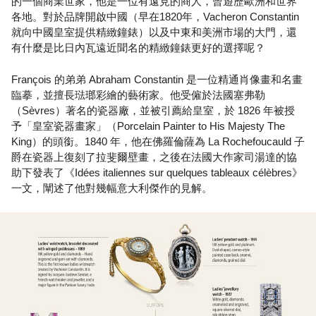
的一個商業世家，他是一位有遠見的商人，曾遊歷歐洲和世界
各地。對於品牌開啟中國（早在1820年，Vacheron Constantin
就向中國皇室提供精緻鐘錶）以及中東和美洲市場的大門，還
有什麼是比日內瓦遠近聞名的精緻鐘錶更好的選擇呢？
François 的弟弟 Abraham Constantin 是一位精通肖像畫和名畫
臨摹，並擅長琺瑯彩繪的藝術家。他受僱於法國塞弗勒
（Sèvres）著名的瓷器廠，並被引薦給皇室，於 1826 年被授
予「皇室瓷器畫家」（Porcelain Painter to His Majesty The
King）的頭銜。1840 年，他在佛羅倫薩為 La Rochefoucauld 子
爵在瓷器上復刻了拉斐爾壁畫，之後在法國大作家司湯達的協
助下發表了《Idées italiennes sur quelques tableaux célèbres》
一文，闡述了他對幾幅意大利傑作的見解。