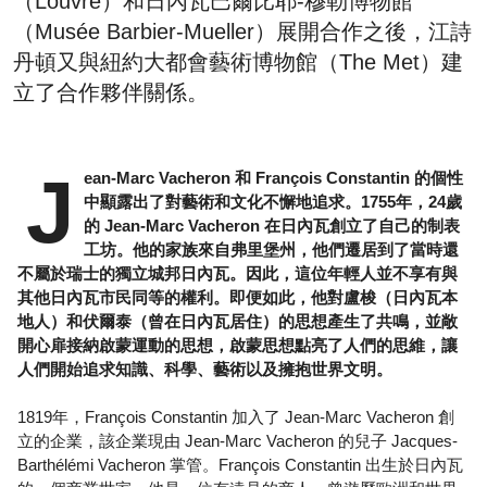
（Louvre）和日內瓦巴爾比耶-穆勒博物館
（Musée Barbier-Mueller）展開合作之後，江詩
丹頓又與紐約大都會藝術博物館（The Met）建
立了合作夥伴關係。
J
ean-Marc Vacheron 和 François Constantin 的個性
中顯露出了對藝術和文化不懈地追求。1755年，24歲
的 Jean-Marc Vacheron 在日內瓦創立了自己的制表
工坊。他的家族來自弗里堡州，他們遷居到了當時還
不屬於瑞士的獨立城邦日內瓦。因此，這位年輕人並不享有與
其他日內瓦市民同等的權利。即便如此，他對盧梭（日內瓦本
地人）和伏爾泰（曾在日內瓦居住）的思想產生了共鳴，並敞
開心扉接納啟蒙運動的思想，啟蒙思想點亮了人們的思維，讓
人們開始追求知識、科學、藝術以及擁抱世界文明。
1819年，François Constantin 加入了 Jean-Marc Vacheron 創
立的企業，該企業現由 Jean-Marc Vacheron 的兒子 Jacques-
Barthélémi Vacheron 掌管。François Constantin 出生於日內瓦