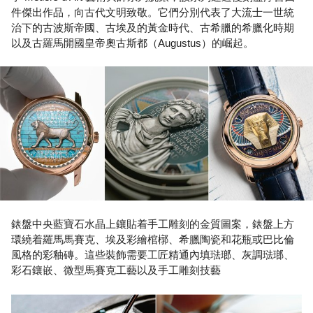
件傑出作品，向古代文明致敬。它們分別代表了大流士一世統
治下的古波斯帝國、古埃及的黃金時代、古希臘的希臘化時期
以及古羅馬開國皇帝奧古斯都（Augustus）的崛起。
錶盤中央藍寶石水晶上鑲貼着手工雕刻的金質圖案，錶盤上方
環繞着羅馬馬賽克、埃及彩繪棺槨、希臘陶瓷和花瓶或巴比倫
風格的彩釉磚。這些裝飾需要工匠精通內填琺瑯、灰調琺瑯、
彩石鑲嵌、微型馬賽克工藝以及手工雕刻技藝