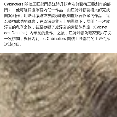
Cabinotiers 閣樓工匠部門是江詩丹頓專注於藝術工藝創作的部
門），他可選擇盧浮宮內任一作品，由江詩丹頓藝術大師完成
圖案創作，用琺瑯微繪或灰調琺瑯復刻盧浮宮收藏的作品。這
名競拍成功的藏家，在資深專業人士的導覽下，展開了一次盧
浮宮的私享之旅，甚至參觀了盧浮宮的素描陳列室（Cabinet
des Dessins）內罕見的畫作。之後，江詩丹頓為藏家安排了另
一次訪問，與日內瓦Les Cabinotiers 閣樓工匠部門的工匠們探
討該項目。