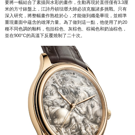
要將一幅結合了素描與水彩的畫作，生動再現於直徑僅有3.3厘
米的方寸錶盤上，江詩丹頓琺瑯大師必須克服諸多挑戰。只有
深入研究，將整幅畫作熟稔於心，才能做到纖毫畢現，並精準
重現畫面中蘊含的雄渾力量。為了做到這一點，他使用了約20
種不同色調的釉料，包括棕色、灰棕色、棕褐色和奶油棕色，
並在900°C的高溫下反覆燒制了二十次。