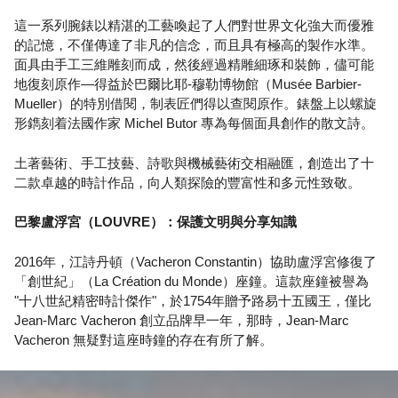
這一系列腕錶以精湛的工藝喚起了人們對世界文化強大而優雅
的記憶，不僅傳達了非凡的信念，而且具有極高的製作水準。
面具由手工三維雕刻而成，然後經過精雕細琢和裝飾，儘可能
地復刻原作—得益於巴爾比耶-穆勒博物館（Musée Barbier-
Mueller）的特別借閱，制表匠們得以查閱原作。錶盤上以螺旋
形鐫刻着法國作家 Michel Butor 專為每個面具創作的散文詩。
土著藝術、手工技藝、詩歌與機械藝術交相融匯，創造出了十
二款卓越的時計作品，向人類探險的豐富性和多元性致敬。
巴黎盧浮宮（LOUVRE）：保護文明與分享知識
2016年，江詩丹頓（Vacheron Constantin）協助盧浮宮修復了
「創世紀」（La Création du Monde）座鐘。這款座鐘被譽為
"十八世紀精密時計傑作"，於1754年贈予路易十五國王，僅比
Jean-Marc Vacheron 創立品牌早一年，那時，Jean-Marc
Vacheron 無疑對這座時鐘的存在有所了解。