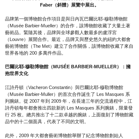
Faber（斜體）展覽中展出。
品牌第一個博物館合作項目是與日內瓦巴爾比耶-穆勒博物館
（Musée Barbier-Mueller）的合作，該博物館收藏了大量土著
藝術品。緊隨其後，品牌與全球參觀人數最多的盧浮宮
（Louvre）展開合作。最近，品牌又與歷史悠久的紐約大都會
藝術博物館（The Met）建立了合作關係，該博物館收藏了來自
世界各地的 200 多萬件作品。
巴爾比耶-穆勒博物館（MUSÉE BARBIER-MUELLER）：擁
抱世界文化
江詩丹頓（Vacheron Constantin）與巴爾比耶-穆勒博物館
（Musée Barbier-Muller）的首次合作誕生了 Les Masques 系
列腕錶。從 2007 年到 2009 年，在長達三年的交流過程中，江
詩丹頓每年都會推出四款新的 Les Masques 系列腕錶，限量發
行 25 枚。總共推出了十二款卓越的腕錶，上面復刻了博物館藏
品中的十二個面具，代表了不同的文明。
此外，2009 年大都會藝術博物館舉辦了紀念博物館創始人