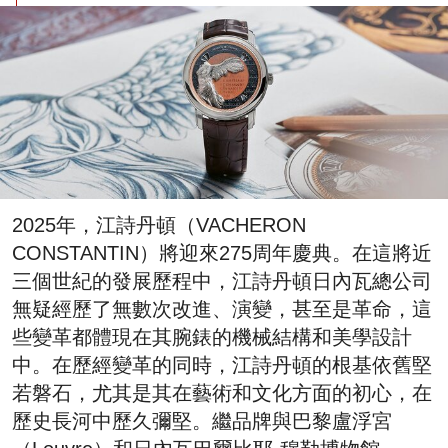
2025年，江詩丹頓（VACHERON
CONSTANTIN）將迎來275周年慶典。在這將近
三個世紀的發展歷程中，江詩丹頓日內瓦總公司
無疑經歷了無數次改進、演變，甚至是革命，這
些變革都體現在其腕錶的機械結構和美學設計
中。在歷經變革的同時，江詩丹頓的根基依舊堅
若磐石，尤其是其在藝術和文化方面的初心，在
歷史長河中歷久彌堅。繼品牌與巴黎盧浮宮