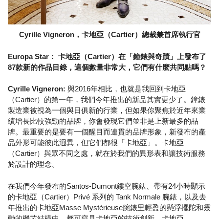
Cyrille Vigneron，卡地亞（Cartier）總裁兼首席執行官
Europa Star： 卡地亞（Cartier）在「鐘錶與奇蹟」上發布了
87款新的作品目錄，這個數量非常大，它們有什麼共同點嗎？
Cyrille Vigneron:
與2016年相比，也就是我回到卡地亞
（Cartier）的第一年，我們今年推出的新品其實更少了。鐘錶
製造業被視為一個與日俱新的行業，但如果你聚焦於近年來業
績增長比較強勁的品牌，你會發現它們並非是上新最多的品
牌。最重要的是要有一個醒目而連貫的品牌形象，新發布的產
品外形可能彼此迥異，但它們都很「卡地亞」。卡地亞
（Cartier）與眾不同之處，就在於我們的異形表和讓技術服務
於設計的理念。
在我們今年發布的Santos-Dumont鏤空腕錶、帶有24小時顯示
的卡地亞（Cartier）Privé 系列的 Tank Normale 腕錶，以及去
年推出的卡地亞Masse Mystérieuse腕錶里輕盈的懸浮擺陀和靈
動的機芯結構中，都可窺見卡地亞的技術創新。卡地亞