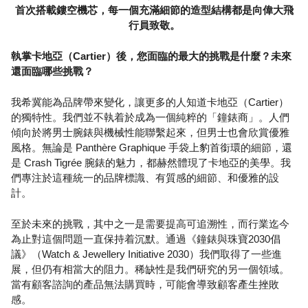
首次搭載鏤空機芯，每一個充滿細節的造型結構都是向偉大飛
行員致敬。
執掌卡地亞（Cartier）後，您面臨的最大的挑戰是什麼？未來
還面臨哪些挑戰？
我希冀能為品牌帶來變化，讓更多的人知道卡地亞（Cartier）
的獨特性。我們並不執着於成為一個純粹的「鐘錶商」。人們
傾向於將男士腕錶與機械性能聯繫起來，但男士也會欣賞優雅
風格。無論是 Panthère Graphique 手袋上豹首銜環的細節，還
是 Crash Tigrée 腕錶的魅力，都赫然體現了卡地亞的美學。我
們專注於這種統一的品牌標識、有質感的細節、和優雅的設
計。
至於未來的挑戰，其中之一是需要提高可追溯性，而行業迄今
為止對這個問題一直保持着沉默。通過《鐘錶與珠寶2030倡
議》（Watch & Jewellery Initiative 2030）我們取得了一些進
展，但仍有相當大的阻力。稀缺性是我們研究的另一個領域。
當有顧客諮詢的產品無法購買時，可能會導致顧客產生挫敗
感。