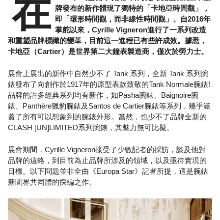
在
牌發布的新作體現了獨特的「卡地亞時間觀」，
即「環形時間觀，而非線性時間觀」。自2016年
掌舵以來，Cyrille Vigneron進行了一系列改造
和重塑品牌標識的變革，目前這一進程已有些許成效。據悉，
卡地亞（Cartier）是世界第二大鐘表製造商，僅次於勞力士。
展會上展出的新作中自然少不了 Tank 系列，全新 Tank 系列腕
錶發布了向創作於1917年的原型表款致敬的Tank Normale腕錶!
品牌的許多經典系列均有新作，如Pasha腕錶、Baignoire腕
錶、Panthère獵豹腕錶及Santos de Cartier腕錶等系列，幾乎涵
蓋了所有可以想象到的腕錶外形。當然，也少不了品牌全新的
CLASH [UN]LIMITED系列腕錶，其魅力無可比擬。
展會期間，Cyrille Vigneron接受了少數記者的採訪，談及他對
品牌的遠略，到目前為止品牌所涉及的領域，以及亟待實現的
目標。以下問題並非全由《Europa Star》記者所提，這是腕錶
新聞界共同體的採編之作。