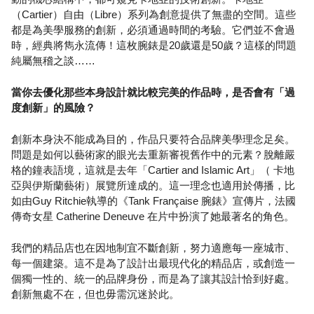
（Cartier）自由（Libre）系列為創意提供了無盡的空間。這些
都是為美學服務的創新，必須通過時間的考驗。它們並不會過
時，經典將雋永流傳！這枚腕錶是20歲還是50歲？這樣的問題
純屬無稽之談……
當你去優化那些本身設計就比較完美的作品時，是否會有「過
度創新」的風險？
創新本身決不能成為目的，作品只要符合品牌美學理念足矣。
問題是如何以藝術家的眼光去重新審視舊作中的元素？脫離嚴
格的鐘表語境，這就是去年「Cartier and Islamic Art」（ 卡地
亞與伊斯蘭藝術）展覽所達成的。這一理念也適用於傳播，比
如由Guy Ritchie執導的《Tank Française 腕錶》宣傳片，法國
傳奇女星 Catherine Deneuve 在片中扮演了她最著名的角色。
我們的精品店也在因地制宜不斷創新，努力適應每一座城市、
每一個建築。這不是為了設計出最現代化的精品店，或創造一
個獨一性的、統一的品牌身份，而是為了讓其設計恰到好處。
創新無處不在，但也毋需沉迷於此。