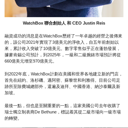
WatchBox 聯合創始人 和 CEO Justin Reis
融資成功的消息是在WatchBox歷經了一年卓越的經營之後傳來
的，該公司2021年實現了3億美元的淨收入，自五年前創始以
來，累計收入突破了10億美元。數字零售似乎正在蓬勃發展，
據麥肯錫公司預計，到2025年，一級和二級腕錶市場預計將從
660億美元增至970億美元。
到2022年底，WatchBox計劃在美國和世界各地建立新的門店，
首先在紐約、洛杉磯、邁阿密、蘇黎世和利雅得。目前公司足
跡所至除費城總部外，還遍及迪拜、中國香港、納沙泰爾及新
加坡。
最後一點，但也是至關重要的一點，這家美國公司去年收購了
瑞士獨立制表商De Bethune，標誌着其從二級市場向一級市場
的轉變。