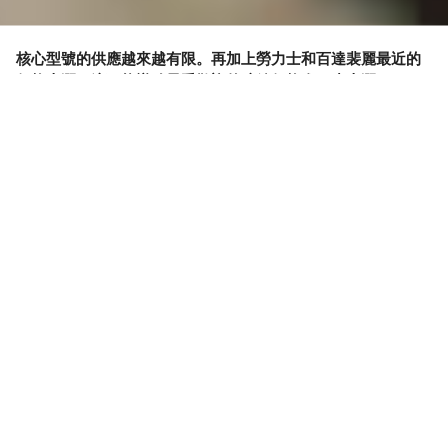
核心型號的供應越來越有限。再加上勞力士和百達裴麗最近的
價格上漲，這可能導致最受歡迎的腕錶價格進一步上漲。
導致新表價格上漲的原因不僅是供求關係，還在於通貨膨脹。
品牌已無法跟上客戶的需求，這不是一個彈性的市場，你必須
投資於保持品牌的價值。因此，在未來的幾年裡，你不僅會看
到價格上漲，需求增長會更多。
疫情期間，令人難以置信的是，新的消費群體大量湧入。吸引
他們的並不僅僅是某些特定型號腕錶的增值，而是腕錶知識，
以及收藏腕錶的興趣。這極大地有利於我們的行業。那些無法
買到自己心儀的腕錶的消費者也會轉向其他品牌，特別是獨立
制表品牌。從勞力士和百達裴麗，你自然會轉向H. Moser &
Cie、MB&F 和 De Bethune。