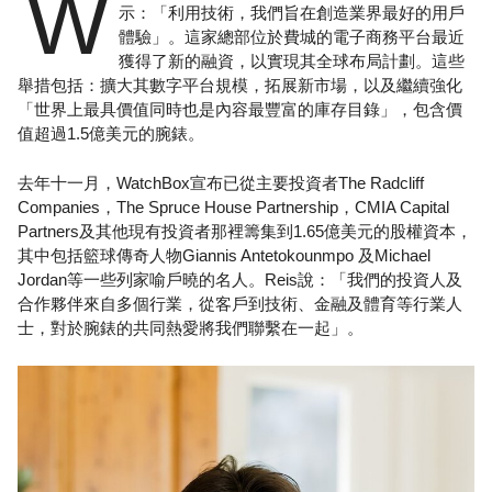
W
示：「利用技術，我們旨在創造業界最好的用戶
體驗」。這家總部位於費城的電子商務平台最近
獲得了新的融資，以實現其全球布局計劃。這些
舉措包括：擴大其數字平台規模，拓展新市場，以及繼續強化
「世界上最具價值同時也是內容最豐富的庫存目錄」，包含價
值超過1.5億美元的腕錶。
去年十一月，WatchBox宣布已從主要投資者The Radcliff
Companies，The Spruce House Partnership，CMIA Capital
Partners及其他現有投資者那裡籌集到1.65億美元的股權資本，
其中包括籃球傳奇人物Giannis Antetokounmpo 及Michael
Jordan等一些列家喻戶曉的名人。Reis說：「我們的投資人及
合作夥伴來自多個行業，從客戶到技術、金融及體育等行業人
士，對於腕錶的共同熱愛將我們聯繫在一起」。