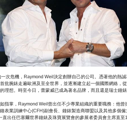
的一次危機，Raymond Weil決定創辦自己的公司。憑著他的
首批腕錶走遍歐洲及至全世界，並逐漸建立起一個國際網絡，從
的理想。時至今日，蕾蒙威已成為著名品牌，而且還是瑞士鐘錶
指掌，Raymond Weil曾出任不少專業組織的重要職務：他
鐘表業訓練中心(CFH)副會長、鐘錶製造商聯盟以及其他多個
Weil一直出任巴塞爾世界鐘錶及珠寶展覽會的參展者委員會主席直至19