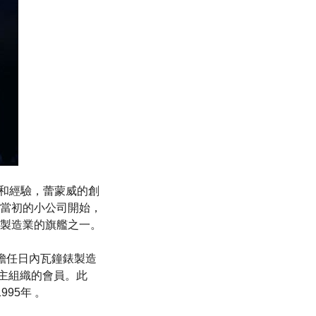
熱誠和經驗，蕾蒙威的創
當初的小公司開始，
製造業的旗艦之一。
曾擔任日內瓦鐘錶製造
僱主組織的會員。此
95年 。