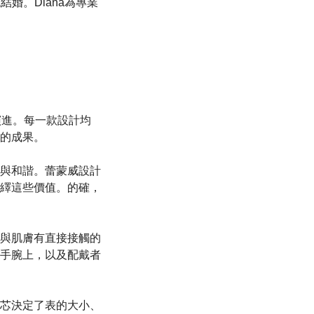
na結婚。Diana為專業
演進。每一款設計均
的成果。
與和諧。蕾蒙威設計
繹這些價值。的確，
與肌膚有直接接觸的
手腕上，以及配戴者
芯決定了表的大小、