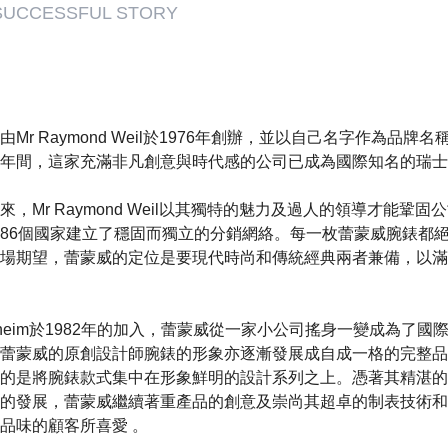
 SUCCESSFUL STORY
由Mr Raymond Weil於1976年創辦，並以自己名字作為品
年間，這家充滿非凡創意與時代感的公司已成為國際知名的瑞士
來，Mr Raymond Weil以其獨特的魅力及過人的領導才能鞏
86個國家建立了穩固而獨立的分銷網絡。每一枚蕾蒙威腕錶都
場期望，蕾蒙威的定位是要現代時尚和傳統經典兩者兼備，以滿
r Bernheim於1982年的加入，蕾蒙威從一家小公司搖身一變成為
蕾蒙威的原創設計師腕錶的形象亦逐漸發展成自成一格的完整品
的是將腕錶款式集中在形象鮮明的設計系列之上。憑著其精湛的
的發展，蕾蒙威繼續著重產品的創意及崇尚其超卓的制表技術和
品味的顧客所喜愛 。