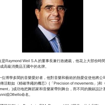
heim現在是Raymond Weil S.A.的董事長兼行政總裁，他花上大
成高級消費品王國中的名牌。
rnheim是一位博學多聞的音樂愛好者，他對音樂和藝術的熱愛促使他
動如《精確準繩的機芯》(「Precision of movements」)
 the moment」)成功地把舞蹈家和音樂家帶到舞台，而不同的腕錶
vanni或Othello命名。