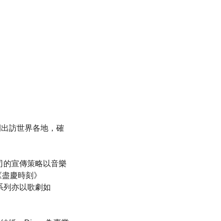
部份時間出訪世界各地，確
將公司的宣傳策略以音樂
和《盡慶時刻》
設計系列亦以歌劇如