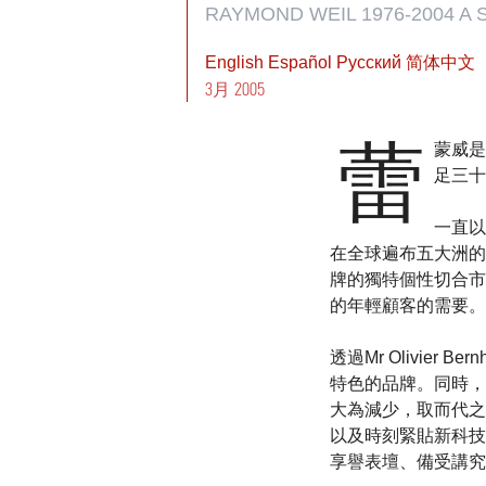
RAYMOND WEIL 1976-2004 A
English
Español
Pусский
简体中文
3月 2005
蕾
蒙威是
足三十
一直以
在全球遍布五大洲的
牌的獨特個性切合市
的年輕顧客的需要。
透過Mr Olivie
特色的品牌。同時，
大為減少，取而代之
以及時刻緊貼新科技
享譽表壇、備受講究