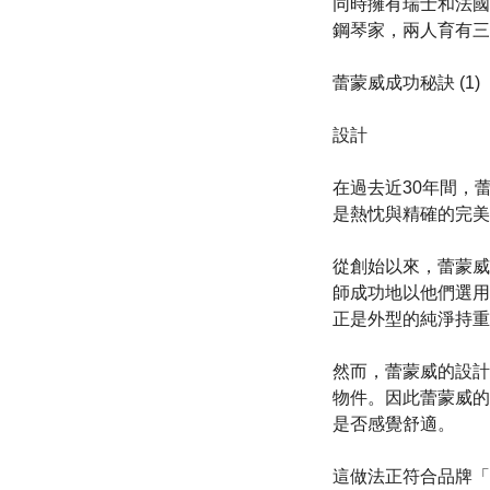
同時擁有瑞士和法國國籍的
鋼琴家，兩人育有三
蕾蒙威成功秘訣 (1)
設計
在過去近30年間，
是熱忱與精確的完美
從創始以來，蕾蒙威
師成功地以他們選用
正是外型的純淨持重
然而，蕾蒙威的設計
物件。因此蕾蒙威的
是否感覺舒適。
這做法正符合品牌「