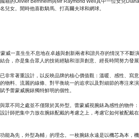
Olivier Bernheim與Mr Raymond Weil其中一位女兒Dia
名兒女。閒時他喜歡騎馬、打高爾夫球和網球。
蕾蒙威一直生生不息地在卓越與創新兩者和諧共存的情況下不斷
結合，亦是集合眾人的技術經驗和澎湃創意、經長時間努力發展
已非常著重設計，以反映品牌的核心價值觀：溫暖、感性、寫意
的物料、流麗的線條、對平衡統一的追求以及對細節的專注來演
賦予蕾蒙威腕錶獨特鮮明的個性。
與眾不同之處並不僅限於其外型。蕾蒙威視腕錶為感性的物件：
設計師把集中力放在腕錶配戴的考慮之上，考慮它如何被配戴在
功能為先，外型為輔」的理念。一枚腕錶永遠是以機芯為本，機