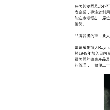
藉著其穩固及忠心可
表企業，專注於利用
能在市場穩占一席位
優勢。
品牌背後的重，要人物 … 
蕾蒙威創辦人Raym
於1949年加入日內
賞美麗的鐘表產品及其
的管理，一做便二十