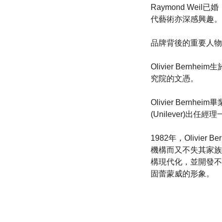
Raymond We
代藝術亦深感興趣。
品牌背後的重要人物 … (
Olivier Ber
究院的文憑。
Olivier Ber
(Unilever)出任
1982年，Olivi
機構而又不失其家族經
構現代化，並開發不
固蕾蒙威的形象。