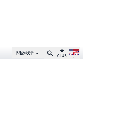
Open About menu
Open language menu
Club
Search
關於我們
CLUB