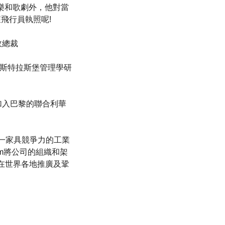
音樂和歌劇外，他對當
飛行員執照呢!
行政總裁
學位及斯特拉斯堡管理學研
其後加入巴黎的聯合利華
展成一家具競爭力的工業
eim將公司的組織和架
在世界各地推廣及鞏