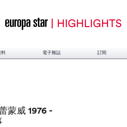
資料
電子雜誌
訂閱
蕾蒙威 1976 -
事