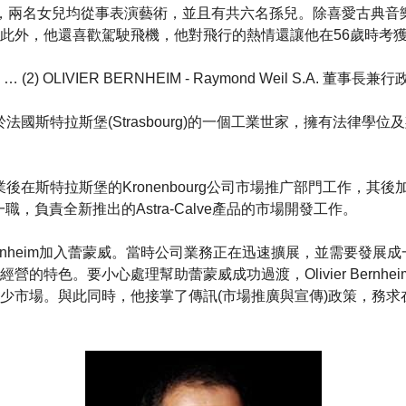
il已婚，兩名女兒均從事表演藝術，並且有共六名孫兒。除喜愛古典
此外，他還喜歡駕駛飛機，他對飛行的熱情還讓他在56歲時考獲
2) OLIVIER BERNHEIM - Raymond Weil S.A. 董事長兼
nheim生於法國斯特拉斯堡(Strasbourg)的一個工業世家，擁有法律
nheim畢業後在斯特拉斯堡的Kronenbourg公司市場推广部門工作，
經理一職，負責全新推出的Astra-Calve產品的市場開發工作。
er Bernheim加入蕾蒙威。當時公司業務正在迅速擴展，並需要發
營的特色。要小心處理幫助蕾蒙威成功過渡，Olivier Bernh
少市場。與此同時，他接掌了傳訊(市場推廣與宣傳)政策，務求