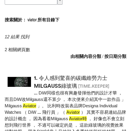
搜索關於： viator 所有目錄下
12 結果 找到
2 相關網頁數
由相關內容分類
/
按日期分類
1.
令人感到驚喜的碳纖維勞力士
MILGAUSS綠玻璃
[TIME.KEEPER]
...
DiW同樣也很有興趣發揮他們的設計才華 ，
而且DiW改Milgauss還不算少 ， 本次便來介紹其中一款作品 」
Milgauss
Aviator
」。 比利時改裝表品牌Designa Individual
Watches （ DiW
...
飛行員 」（
Aviator
） 其實不容易連結品牌
的設計概念 ， 因為看着Milgauss
Aviator時
， 好像也不會立刻
想到飛行世界 ， 不過可以確定的是 ， 這款綠玻璃的視覺效果