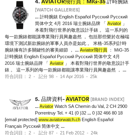
4.
AVIATOR飛行員：MIG-35
計時腕錶
[WATCH GALLERIES]
...
計時腕錶 English Español Pусский Pусский
简体中文 4月 2016 瑞士腕錶品牌 「
Aviator
」
本着對飛行世界的敬意設計手錶 。 這一系列的
每一款腕錶都能讓專業飛行員興趣盎然 ， 包括那些樂於在極端
環境下測試新款腕錶的軍事人員亦是如此 。 米格-35系列計時
腕錶擁有許多關鍵性的審美細節 ，
...
Aviator飛行員
： MiG-35
計時腕錶 English Español Pусский Pусский 简体中文 4月
2016 瑞士腕錶品牌 「
Aviator
」 本着對飛行世界的敬意設計手
錶 。 這一系列的每一款腕錶都能讓專業飛行員興趣盎然 ，
...
符合詞目： 2 - 記分 98 - 14 Apr 2016 - 25k
5.
品牌資料-
AVIATOR
[BRAND INDEX]
...
Aviator
Watch SA Chemin du Val, 2 CH 2900
Porrentruy Tel. + 41 (0 )32
...
0 )32 466 80 18
[email protected]
www.aviatorwatch.ch
English Español
Français Pусский 简体中文
...
符合詞目： 2 - 記分 87 - 21 Feb 2012 - 24k