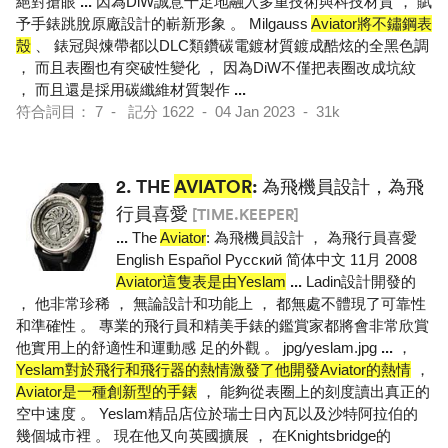
絕對搶眼
...
因為DiW誠意十足地融入多重技術與科技材質 ， 賦
予手錶跳脫原廠設計的嶄新形象 。 Milgauss
Aviator將不鏽鋼表
殼
、 錶冠與煉帶都以DLC類鑽碳電鍍材質鍍成酷炫的全黑色調
， 而且表圈也有突破性變化 ， 因為DiW不僅把表圈改成坑紋
， 而且還是採用碳纖維材質製作
...
符合詞目： 7 - 記分 1622 - 04 Jan 2023 - 31k
2.
THE
AVIATOR
: 為飛機員設計，為飛
行員喜愛
[TIME.KEEPER]
...
The
Aviator
: 為飛機員設計 ， 為飛行員喜愛
English Español Pусский 简体中文 11月 2008
Aviator這隻表是由Yeslam
...
Ladin設計開發的
， 他非常珍稀 ， 無論設計和功能上 ， 都無處不體現了可靠性
和準確性 。 專業的飛行員和精美手錶的鑑賞家都將會非常欣賞
他實用上的舒適性和運動感 足的外觀 。 jpg/yeslam.jpg
...
，
Yeslam對於飛行和飛行器的熱情激發了他開發Aviator的熱情
，
Aviator是一種創新型的手錶
， 能夠從表圈上的刻度讀出真正的
空中速度 。 Yeslam精品店位於瑞士日內瓦以及沙特阿拉伯的
幾個城市裡 。 現在他又向英國擴展 ， 在Knightsbridge的