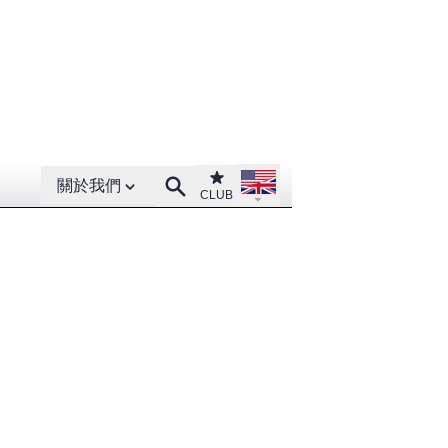
Open About menu
Open language menu
Club
Search
關於我們
CLUB