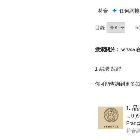
符合
任何詞搜
目錄
Fr
搜索關於： versace 在目
1 結果 找到
你可能查詢到更多
1.
品
...
0 )9
Fran
符合詞目