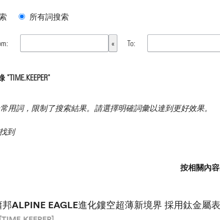
索
所有詞搜索
om:
To:
TIME.KEEPER"
常用詞，限制了搜索結果。請選擇明確詞彙以達到更好效果。
果 找到
按相關內容
蕭邦ALPINE EAGLE進化鏤空超薄新境界 採用鈦金
[TIME.KEEPER]