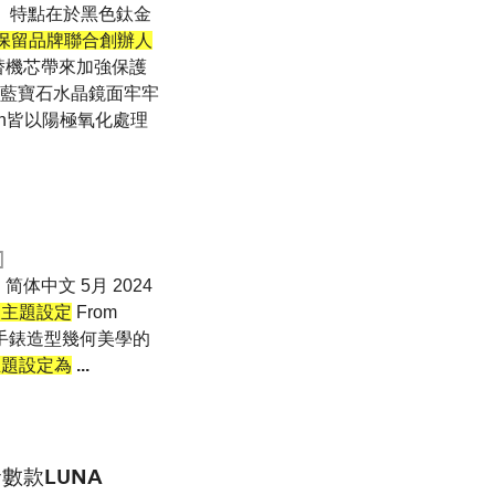
三款表 ， 特點在於黑色鈦金
觀線條保留品牌聯合創辦人
能替機芯帶來加強保護
讓藍寶石水晶鏡面牢牢
tion皆以陽極氧化處理
]
 简体中文 5月 2024
展主題設定
From
體現在手錶造型幾何美學的
主題設定為
...
發數款LUNA