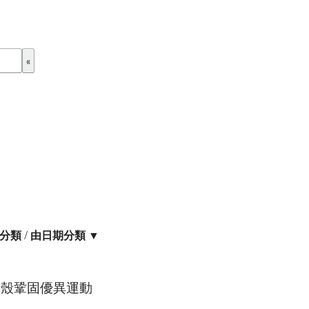
分類
/
由日期分類 ▼
屬表殼鞏固優異運動