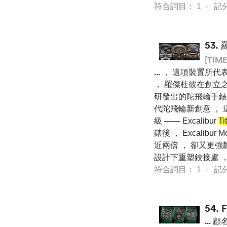
符合詞目： 1 - 記分 20
53.
[TIME
...
， 這項裝置所代
， 羅傑杜彼在創立
研發出的陀飛輪手錶
代陀飛輪新創意 ，
級 —— Excalibur
Ti
錶後 ， Excalib
近兩倍 ， 卻又更強
設計下重塑鉸接處 
符合詞目： 1 - 記分 7 
54.
...
顧名