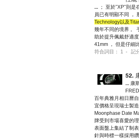
...
； 至於"XP"則是
員已有明顯不同 ， 
Technology以及Tita
幾年不同的境界 。 手
助於提升佩戴舒適度 
41mm ， 但是仔細
符合詞目： 1 - 記分 7 
52.
...
康斯
FRE
百年典雅月相日曆自
宜價格呈現瑞士製造手
Moonphase Da
牌受到市場喜愛的理
表面盤上集結了制表
針與時標一樣採用鑽