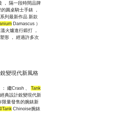
後 ， 隔一段時間品牌
擊的圓桌騎士手錶 ，
系列最新作品 新款
tanium
Damascus ）
高溫火爐進行鍛打 ，
塑形 ， 經過許多次
計銳變現代新風格
 繼Crash 、
Tank
腕錶 經典設計銳變現代新
年都會創作限量發售的腕錶新
和Tank
Chinoise腕錶