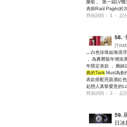
榮銜 。 第一屆LV獨立
表師Raúl Pagès
符合詞目： 1 - 記分 7 
58.
[TIME
...
白色珍珠如海浪浮
， 為農曆龍年增添
年限定表款 ， 腕錶
典的Tank
Must為
表款搭配亮面酒紅色
起戀人真摰愛意的Lo
符合詞目： 2 - 記分 13
59.
日冰