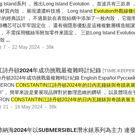
g Island系列 ， 推出Long Island Evolution ， 首波共有
內殼 ， 展現濃濃科技感 。 Long Island
Evolution外
s當年的經典設計 ， 不過新款在表殼結構中添加了一枚內殼 ， 它
 得機芯可以牢牢固定住 ， 還有個隱形優點是這種複數層構造能
， 不需採用螺絲等附加零件來固定 。 三款Long Island Evolu
內殼
...
- 22 May 2024 - 39k
江詩丹頓2024年成功挑戰最複雜時計紀錄
[TIME.KEEPER
丹頓2024年成功挑戰最複雜時計紀錄 English Español Pусский
HERON
CONSTANTIN江詩丹頓2024年的日內瓦鐘錶與奇蹟表
 Artistry®"， 簡單來說是要展現品牌對於數理思維的鑽研 ， 以及
RON
CONSTANTIN江詩丹頓2024年的日內瓦鐘錶與奇蹟表展
 - 16 May 2024 - 38k
沛納海2024年以SUBMERSIBLE潛水錶系列為主力 連