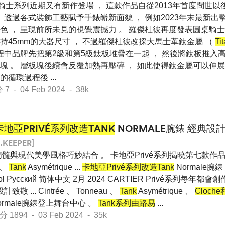
e圓桌騎士系列近期又有新作登場 ， 這款作品自從2013年首度問世以
 透過各式裝飾工藝賦予手錶嶄新面貌 ， 例如2023年末最新出
色 ， 呈現前所未見的視覺震撼力 。 羅傑杜彼再度發表圓桌騎士
持45mm的大器尺寸 ， 不過羅傑杜彼改採大馬士革鈦金屬 （
Ti
過程中品牌先把第2級和第5級鈦板堆疊在一起 ， 然後將鈦板推入
塊 。 層板塊後續會反覆加熱再壓碎 ， 如此使得鈦金屬可以伸展
加熱的循環過程後
...
- 04 Feb 2024 - 38k
卡地亞PRIVÉ系列改造TANK
NORMALE腕錶 經典設
.KEEPER]
髓與現代美學風格巧妙結合 。 卡地亞Privé系列揭曉第七款作品 ：
u 、
Tank
Asymétrique
...
卡地亞Privé系列改造Tank
Normale
pañol Pусский 简体中文 2月 2024 CARTIER Privé系列每
典設計致敬
...
Cintrée 、 Tonneau 、
Tank
Asymétrique 、
Cloche
ormale腕錶登上舞台中心 。
Tank系列由路易
...
894 - 03 Feb 2024 - 35k