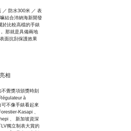
／ 防水300米 ／ 表
款要嘛結合沛納海新開發
是屬於比較高檔的手錶
 ， 那就是具備兩地
佳的表面抗刮保護效果
亮相
不知不覺獎項頒獎時刻
lateur à
功力可不像手錶看起來
ier-Kasapi 、
hepi 、 新加坡資深
利摘下LV獨立制表大賞的