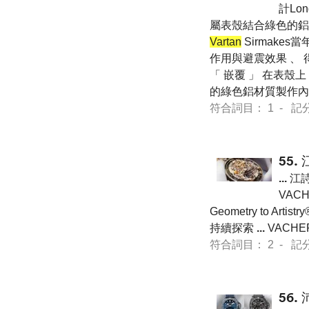
計Lon
屬表殼結合綠色的鋁材質
Vartan
Sirmake
作用與避震效果 、
「 嵌覆 」 在表殼上 
的綠色鋁材質製作
符合詞目： 1 - 記分 7 
55.
...
江詩
VAC
Geometry to
持續探索
...
VACHE
符合詞目： 2 - 記分 21
56.