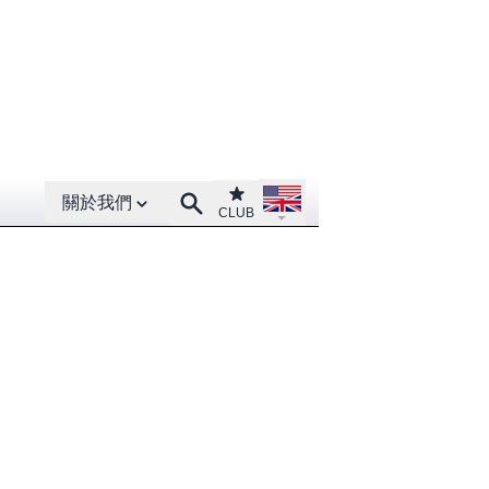
Open About menu
Open language menu
Club
Search
關於我們
CLUB