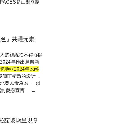
。 PAGÈS是由獨立制
紅色」共通元素
讓人的視線捨不得移開
t 2024年推出農曆新
卡地亞2024年以經
極簡而精緻的設計 ，
地亞以愛為名 ， 鎖
藏的愛戀宣言 ，
...
拉諾玻璃呈現冬