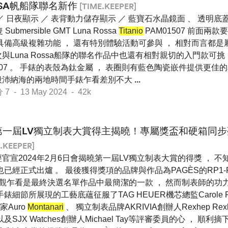
SSA帆船隊聯名新作
[TIME.KEEPER]
 日夜顯示 ／ 表背動力儲存顯示 ／ 藍寶石水晶鏡面 、 透明底蓋 
ubmersible GMT Luna Rossa
Titanio
PAM01507 前面兩
嘛具備高級複雜功能 ， 還有特別體驗活動可參與 ， 相對而言都
與Luna Rossa船隊的聯名作品中也還有相對親切的入門款可挑
507 。 手錶的表殼為鈦金屬 ， 表圈則有藍色陶瓷嵌件提供更
般沛納海的兩地時間手錶乍看差別不大
...
- 13 May 2024 - 42k
第一屆LV獨立制表大賞得主揭曉！專屬獎盃和硬箱同步
.KEEPER]
官宣2024年2月6日會揭曉第一屆LV獨立制表大賞的得獎 ， 
已經正式出爐 。 最後獲得獎項的品牌與作品為PAGÈS的RP1-Régu
這款表外觀乍看是最終決選名單作品中最簡潔的一款 ， 然而制表師的
細節所展現的工藝底蘊征服了TAG HEUER機芯總監Carole Forest
Auro
Montanari
、 獨立制表品牌AKRIVIA創辦人Rexhep Rex
及SJX Watches創辦人Michael Tay等評審委員的心 ， 順