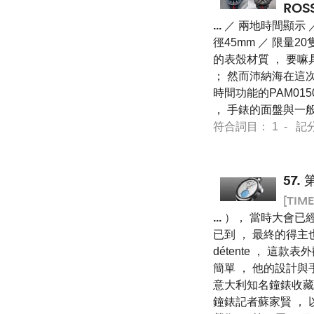
RO
...
／ 兩地時間顯示 ／
徑45mm ／ 限量20隻 S
的表殼材質 ， 要
； 然而沛納海在這次
時間功能的PAM01
， 手錶的面盤與一
符合詞目： 1 - 記分 7 
57.
[TIME
...
）， 當時大會已經
已到 ， 最終的得主也
détente ， 
簡單 ， 他的設計與手錶
意大利知名鐘錶收藏家
鐘錶記者蘇家賢 ， 以