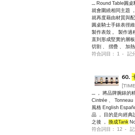
...
Round Tabl
就會圍繞相同主題 ，
就再度藉由材質與配
圓桌騎士手錶表徑維
製作表殼 。 製作
直到形成堅實的層板
切割 、 摺疊 、 
符合詞目： 1 - 記分 7 
60.
[TIME
...
， 將品牌腕錶的精
Cintrée 、 Tonnea
風格 English Es
品 ， 目的是向經
之後 ，
換成Tank
N
符合詞目： 12 - 記分 1