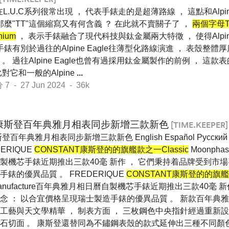
在L.U.C系列很常出現 ， 代表手錶走的是超薄路線 ， 這點和Alpin
那麼"TT"這個縮寫又有何含義 ？ 在此就不賣關子了 ，
兩個字母
nium
， 表示手錶融合了現代科技與鈦金屬兩大特徵 ， 使得Alpine
錶有別於過往的Alpine Eagle往薄型化路線演進 ， 表殼整體厚
。 過往Alpine Eagle也曾有過採用鈦金屬製作的前例 ， 這
比對它和一般的Alpine
...
- 27 Jun 2024 - 36k
康斯登百年典雅月相表同步新增三款新色
[TIME.KEEPER]
登百年典雅月相表同步新增三款新色 English Español Pусский
DERIQUE
CONSTANT康斯登的的旗艦款之一Classic
Moonphase
製機芯手錶近期推出三款40毫 新作 ， 它們秉持着品牌受到市場
錶的優異品質 。 FREDERIQUE
CONSTANT康斯登的的旗艦款
te Manufacture百年典雅月相日曆自製機芯手錶近期推出三款40毫
念 ： 以合宜價格呈現瑞士製造手錶的優異品質 。 新款百年典
工藝與天文學精華 ， 制表方面 ， 三枚鋼色中央指針經過重新設
石切面 。 康斯登還替同為不鏽鋼表殼的款式延伸出三種不同顏