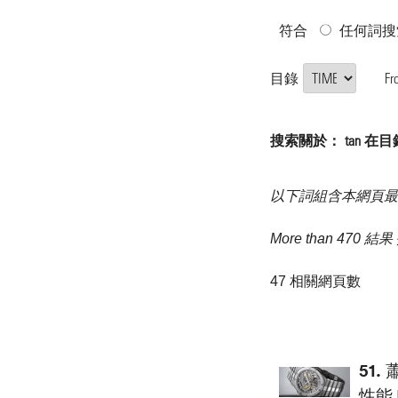
符合
任何詞搜
目錄
Fr
搜索關於： tan 在目錄 "
以下詞組含本網頁最
More than 470 結
47 相關網頁數
51.
性能