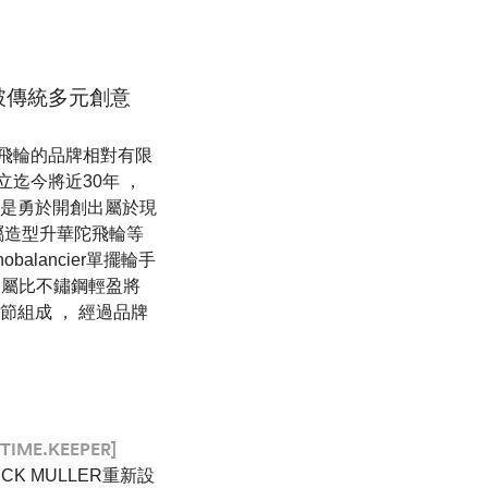
打破傳統多元創意
陀飛輪的品牌相對有限
迄今將近30年 ，
而是勇於開創出屬於現
金屬造型升華陀飛輪等
nobalancier單擺輪手
 鈦金屬比不鏽鋼輕盈將
節組成 ， 經過品牌
TIME.KEEPER]
K MULLER重新設