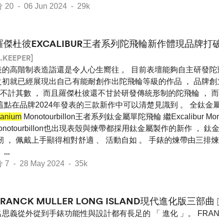
 - 06 Jun 2024 - 29k
羅傑杜彼EXCALIBUR王者系列陀飛輪新作體現品牌
.KEEPER]
表的高階制表造詣還是令人心生嚮往 。 目前表壇能夠自主研發
之初就已經展現出自己有能耐創作出陀飛輪等級的作品 ， 品牌創立
不計其數 ， 而且羅傑杜彼還不甘於研發傳統形制的陀飛輪 ， 
 這點在品牌2024年發表的三款新作中可以清楚見識到 。 全鈦
tanium
Monotourbillon王者系列鈦金屬單陀飛輪 繼Excalibur Mo
ur Monotourbillon也出現表殼與煉帶都採用鈦金屬製作的新作 ，
韌 ， 佩戴上手顯得相對舒適 、 活動自如 。 手錶的煉帶由三排煉
，
...
- 28 May 2024 - 35k
FRANCK MULLER LONG ISLAND現代進化版三部曲
[
思義從外從到手錶功能性與設計都有長足的 「 進化 」。 FRANC