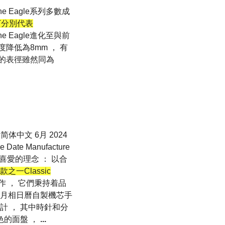
e Eagle系列多數成
T分別代表
 Eagle進化至與前
度降低為8mm ， 有
款表的表徑雖然同為
 简体中文 6月 2024
 Date Manufacture
喜愛的理念 ： 以合
之一Classic
 新作 ， 它們秉持着品
雅月相日曆自製機芯手
計 ， 其中時針和分
色的面盤 ，
...