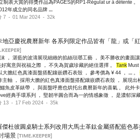
制表大賞的得獎作品為PAGÈS的RP1-Régulat ur à détente 
於2012年成立的同名品牌
...
- 01 Mar 2024 - 32k
卡地亞慶祝農曆新年 各系列限定作品皆有「龍」或「
.KEEPER]
沫 ， 湛藍的波濤展現細緻的掐絲琺瑯工藝 ， 美不勝收的畫面
美好寓意與祝福之際 ， 不失為賀歲珍藏的絕佳選擇 。
Tank
Mus
以大膽紅色真漆面盤搭配鑲嵌鑽石表殼 ， 參考價為 ¥ 44 ，
...
。
創作主軸 ， 採用大膽的紅色真漆面盤搭配鑲嵌鑽石表殼 ， 展現出
鱷魚皮革錶帶 ， 與面盤呼應也烘托出農曆新年的喜氣 。 此外卡
ve經典手環系列 ， 堅韌半圓合而為一的情感象徵 ， 是濃郁深
 - 17 Feb 2024 - 35k
羅傑杜彼圓桌騎士系列改用大馬士革鈦金屬搭配藍色慕
封場景
[TIME.KEEPER]