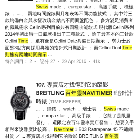
Swiss
made ， europa star ， 高級手錶 ， 機械
錶 ，
...
、 兩地時間腕錶與月相表等不同功能款式 ， 其中前三
款均備白金與永恆玫瑰金結合不同面盤配色 ， 多方滿足消費者
的佩戴需求 Cellini系列目前共有四種功能款式 現代版Cellini系列
2014年初出時一口氣就推出了三種款式 ， 除了最基本的三針款
Cellini
Time
， 還有像是Cellini Date具備日期顯示 ， 勞力士於
面盤3點方向採用典雅的指針式日期設計 ； 而Cellini Dual
Time
則擁有兩地時間顯示
...
符合詞目： 2 - 記分 27 - 29 Apr 2019 - 41k
107.
專賣店才找得到它的蹤影
BREITLING
百年靈NAVITIMER
1追針計
時錶
[TIME.KEEPER]
...
， 鐘錶 ， watch ， 瑞士表 ，
Swiss
made
， europa star ， 高級手錶
...
， 它除了是限量
發行 ， 還限定在百年靈專賣店發售 ， 想要入手
相對來說難度比較高 。
Navitimer
1 B03 Rattrapante 45 不鏽鋼
材質 ／
...
專賣店才找得到它的蹤影 BREITLING
百年靈