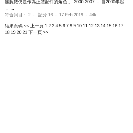
麗腕錶仍是作為正裝配件的角色 。 2000-2007 － 自2000年起
，
...
符合詞目： 2 - 記分 16 - 17 Feb 2019 - 44k
結果頁碼
<< 上一頁
1
2
3
4
5
6
7
8
9
10
11
12
13
14
15
16
17
18
19
20
21
下一頁 >>