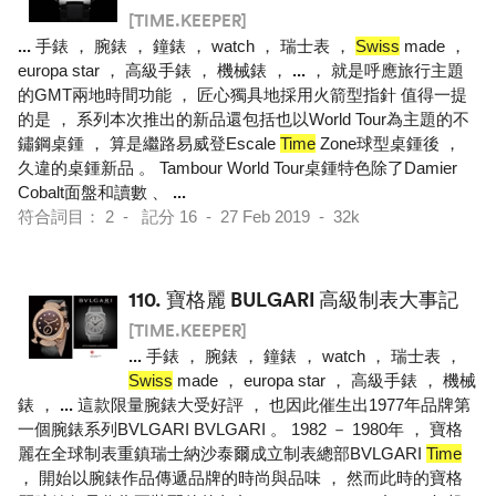
[TIME.KEEPER]
...
手錶 ， 腕錶 ， 鐘錶 ， watch ， 瑞士表 ，
Swiss
made ，
europa star ， 高級手錶 ， 機械錶 ，
...
， 就是呼應旅行主題
的GMT兩地時間功能 ， 匠心獨具地採用火箭型指針 值得一提
的是 ， 系列本次推出的新品還包括也以World Tour為主題的不
鏽鋼桌鍾 ， 算是繼路易威登Escale
Time
Zone球型桌鍾後 ，
久違的桌鍾新品 。 Tambour World Tour桌鍾特色除了Damier
Cobalt面盤和讀數 、
...
符合詞目： 2 - 記分 16 - 27 Feb 2019 - 32k
110.
寶格麗 BULGARI 高級制表大事記
[TIME.KEEPER]
...
手錶 ， 腕錶 ， 鐘錶 ， watch ， 瑞士表 ，
Swiss
made ， europa star ， 高級手錶 ， 機械
錶 ，
...
這款限量腕錶大受好評 ， 也因此催生出1977年品牌第
一個腕錶系列BVLGARI BVLGARI 。 1982 － 1980年 ， 寶格
麗在全球制表重鎮瑞士納沙泰爾成立制表總部BVLGARI
Time
， 開始以腕錶作品傳遞品牌的時尚與品味 ， 然而此時的寶格