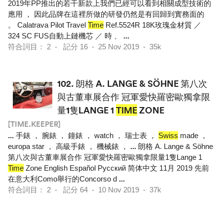
2019年PP推出的若干新款上我們已經可以看到相關成型技術的
應用 ， 因此品牌在這裡所做的研發仍然是有回歸到實務面的
。 Calatrava Pilot Travel
Time
Ref.5524R 18K玫瑰金材質 ／
324 SC FUS自動上鏈機芯 ／ 時 、
...
符合詞目： 2 - 記分 16 - 25 Nov 2019 - 35k
102.
朗格 A. LANGE & SÖHNE 第八次
與古董車展合作 冠軍愛快羅密歐獨拿限
量1隻LANGE 1
TIME
ZONE
[TIME.KEEPER]
...
手錶 ， 腕錶 ， 鐘錶 ， watch ， 瑞士表 ，
Swiss
made ，
europa star ， 高級手錶 ， 機械錶 ，
...
朗格 A. Lange & Söhne
第八次與古董車展合作 冠軍愛快羅密歐獨拿限量1隻Lange 1
Time
Zone English Español Pусский 简体中文 11月 2019 先前
在意大利Como舉行的Concorso d
...
符合詞目： 2 - 記分 64 - 10 Nov 2019 - 37k