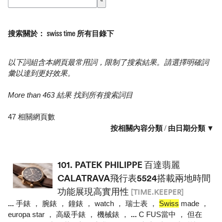
搜索關於： swiss time 所有目錄下
以下詞組含本網頁最常用詞，限制了搜索結果。請選擇明確詞
彙以達到更好效果。
More than 463 結果 找到所有搜索詞目
47 相關網頁數
按相關內容分類
/
由日期分類 ▼
101.
PATEK PHILIPPE 百達翡麗
CALATRAVA飛行表5524搭載兩地時間
功能展現高實用性
[TIME.KEEPER]
...
手錶 ， 腕錶 ， 鐘錶 ， watch ， 瑞士表 ，
Swiss
made ，
europa star ， 高級手錶 ， 機械錶 ，
...
C FUS當中 ， 但在