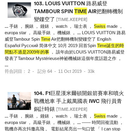
103.
LOUIS VUITTON 路易威登
TAMBOUR SPIN
TIME
AIR把翻轉機制
變鏤空了
[TIME.KEEPER]
...
手錶 ， 腕錶 ， 鐘錶 ， watch ， 瑞士表 ，
Swiss
made ，
europa star ， 高級手錶 ， 機械錶 ，
...
LOUIS VUITTON 路易
威登Tambour Spin
Time
Air把翻轉機制變鏤空了 English
Español Pусский 简体中文 10月 2019 回首Spin
Time誕生的時
間點不過是2009年的事
， 該年由於LOUIS VUITTON路易威登
發表了Tambour Mystérieuse神祕機械錶這個年度話題之作 ，
...
符合詞目： 2 - 記分 64 - 11 Oct 2019 - 33k
104.
F1巨星漢米爾頓開銀箭賽車和噴火
戰機尬車 手上戴萬國表 IWC 飛行員青
銅計時錶
[TIME.KEEPER]
...
手錶 ， 腕錶 ， 鐘錶 ， watch ， 瑞士表 ，
Swiss
made ，
europa star ， 高級手錶 ， 機械錶 ，
...
—— 時間回複流動 ，
戰機亦再次抖擻高飛 。 電影結尾亮出一句口號 「 I can stop