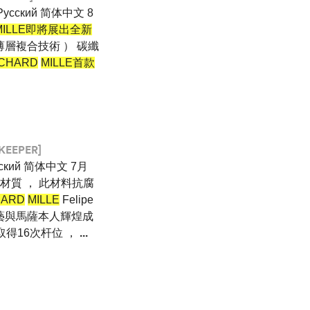
Pусский 简体中文 8
MILLE即將展出全新
 薄層複合技術 ） 碳纖
CHARD
MILLE首款
KEEPER]
усский 简体中文 7月
材質 ， 此材料抗腐
HARD
MILLE
Felipe
表工藝與馬薩本人輝煌成
取得16次杆位 ，
...