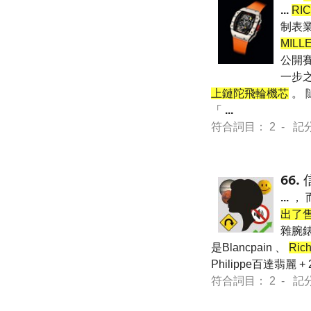
...
RI
制表
MILL
公開
一步之
上鏈陀飛輪機芯
。 
「
...
符合詞目： 2 - 記分 11
66.
...
， 
出了售
雜腕錶
是Blancpain 、
Rich
Philippe百達翡麗 + 
符合詞目： 2 - 記分 33