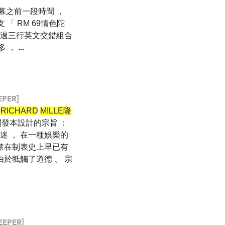
開幕之前一段時間 ，
 「 RM 69情色陀
是通過三行英文交錯組合
多 ，
...
EPER]
5
RICHARD
MILLE隆
闡發本設計的宗旨 ：
迷 ， 在一種娛樂的
腕錶在制表史上早已有
由於牴觸了道德 、 宗
EEPER]