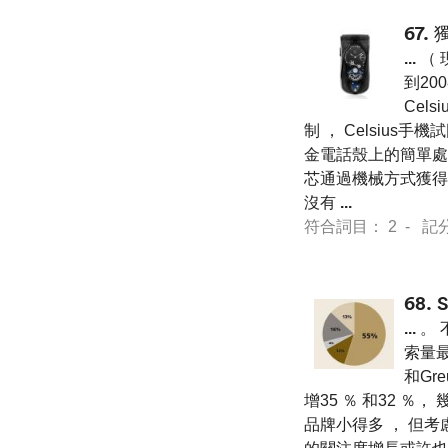
67.
獨
...
（ 現
到20
Celsi
制 ， Celsiu
金電話殼上的簡單處理
芯通過機械方式獲得
沒有
...
符合詞目： 2 - 記分 13
68.
...
。 
索量最
和Gre
增35 ％ 和32 
品牌小得多 ， 但考