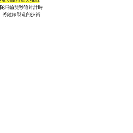
廠即使成功贏得重大挑戰
水晶陀飛輪雙秒追針計時
， 將鐘錶製造的技術