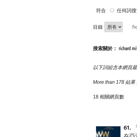
符合
任何詞搜
目錄
Fr
搜索關於： richard 
以下詞組含本網頁最
More than 178
18 相關網頁數
61.
在亞