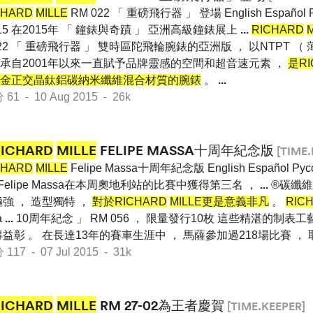
CHARD
MILLE
RM 022 「 重磅飛行器 」 登場 English Español 
015 在2015年 「 鐘錶與奇蹟 」 亞洲高級鐘錶展上
...
RICHARD
22 「 重磅飛行器 」 雙時區陀飛輪腕錶的亞洲版 ， 以NTPT （
22傳承自2001年以來一直賦予品牌靈感的空間和超音速元素 ，
是RI
金正交晶鈦鋁碳納米纖維混合材質的腕錶
。
...
 - 10 Aug 2015 - 26k
RICHARD
MILLE
FELIPE MASSA十周年紀念版
[TIME.
CHARD
MILLE
Felipe Massa十周年紀念版 English Español P
5 Felipe Massa在本周奧地利站的比賽中獲得第三名 ，
...
®碳纖維
強 ， 造型獨特 ，
對於RICHARD
MILLE更是意義非凡
。
RIC
a
...
10周年紀念 」 RM 056 ， 限量發行10枚 這些精湛的制
益彰 。 在長達13年的賽車生涯中 ， 馬薩參加過218場比賽 ， 
7 - 07 Jul 2015 - 31k
RICHARD
MILLE
RM 27-02為王者慶賀
[TIME.KEEPER]