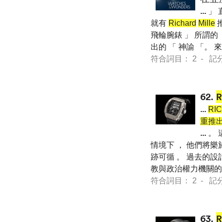
...
」 
就有
Richard
Mille
推
飛輪腕錶 」 所謂的
出的 「 神諭 「。
符合詞目： 2 - 記分 20
62.
...
RI
重推
...
。 
情境下 ， 他們將
跡可循 。 過去的設
教與政治權力機關
符合詞目： 2 - 記分 57
63.