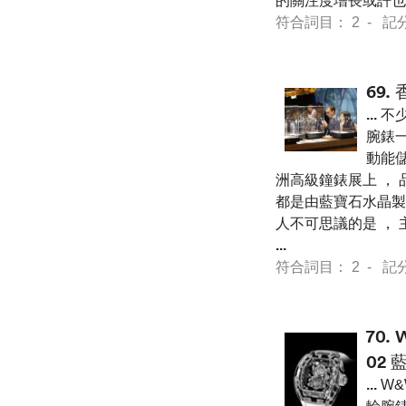
的關注度增長或許也
符合詞目： 2 - 記分 25
69.
...
不少
腕錶一
動能儲
洲高級鐘錶展上 ， 
都是由藍寶石水晶製
人不可思議的是 ， 
...
符合詞目： 2 - 記分 36
70.
02
...
W&