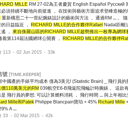
CHARD
MILLE
RM 27-02為王者慶賀 English Español Pусски
業必須持續不斷地向前挺進 ， 在技術與藝術方面追求登峰造極的
E
重新構思二十一世紀腕錶設計的藝術與方法 ， 通過RM
...
。 
賽的日益臨近 ，
RICHARD
MILLE的合作夥伴Rafael
Nadal距離
遙 ，
來自侏羅山區的RICHARD
MILLE趁勢推出一枚專為網
隨着第114屆法國網球公開賽 ，
RICHARD
MILLE的合作夥伴Raf
3 - 02 Jun 2015 - 33k
信號
[TIME.KEEPER]
而中國產的手錶平均成本 僅為3美元! (Statistic Brain) _ 飛行員
價110萬美元的RM
039航空E6-B飛返陀飛輪計時腕錶 。 這款
是 飛行員的夢想: 可以計算燃料消耗 ， 飛行時間
...
與上年相比
ard
Mille和Patek
Philippe Blancpain寶珀 + 45%
Richard
Mille
+
29% A
...
 - 02 Mar 2015 - 42k