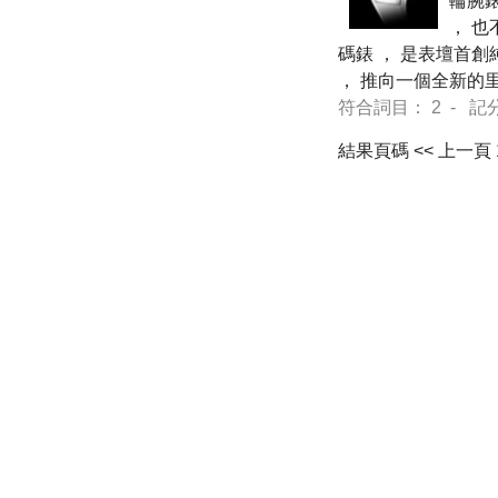
輪腕錶 
， 也
碼錶 ， 是表壇首
， 推向一個全新的里
符合詞目： 2 - 記分 51
結果頁碼
<< 上一頁