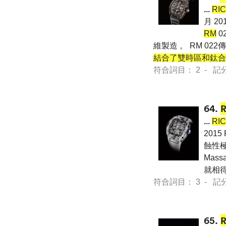
...
RI
月 2
RM
0
維製造 。 RM 0
結合了雙時區和鈦合
符合詞目： 2 - 記分 61
64.
...
RI
201
蝕性極
Mass
就相得
符合詞目： 3 - 記分 11
65.