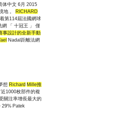
й 简体中文 6月 2015
境地 。
RICHARD
隨着第114屆法國網球
法網 「 十冠王 」 僅
球賽事設計的全新手動
ael
Nadal距離法網
的夢想
Richard
Mille推
有近1000枚部件的複
受關注率增長最大的
 29% Patek