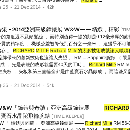
得益於十周年紀念日時獲得額外關注 。
Richard
...
 - 21 Dec 2014 - 42k
香港 - 2014亞洲高級鐘錶展 W&W——精緻，精彩
[TIM
的寬度還不及頭髮絲 ， 而特別值得一提的則是0.12毫米厚的齒
貫的精準度 ， 機械公差被降低到百分之一毫米 ， 這幾乎不可
存 。
RICHARD
MILLE
Richard
Mille的太多技術成就讓人嘖
品牌帶來的創新技術也沒讓人失望 。 RM
...
Sapphire腕錶 （ 
成 ， 光是表殼的成形就需要40天的工時 。
Richard
Mille
RM 56
主夾板 ， 夾板和第三齒輪全都是由藍寶石水晶做成 ， 而這些又
 - 21 Dec 2014 - 54k
W&W「鐘錶與奇蹟」亞洲高級鐘錶展 ——
RICHARD
 藍寶石水晶陀飛輪腕錶
[TIME.KEEPER]
W 「 鐘錶與奇蹟 」 亞洲高級鐘錶展 ——
Richard
Mille
RM 56