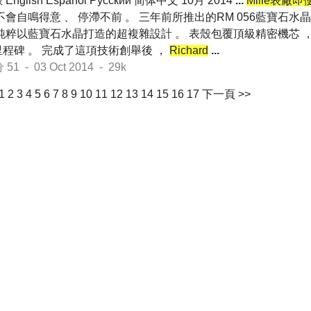
English Español Pусский 简体中文 10月 2014
...
Mille表
不會自鳴得意 、 停滯不前 。 三年前所推出的RM 056藍寶石
創純粹以藍寶石水晶打造的超複雜設計 。 表殼包覆頂級精密機芯 
程碑 。 完成了這項技術創舉後 ，
Richard
...
 - 03 Oct 2014 - 29k
1
2
3
4
5
6
7
8
9
10
11
12
13
14
15
16
17
下一頁 >>