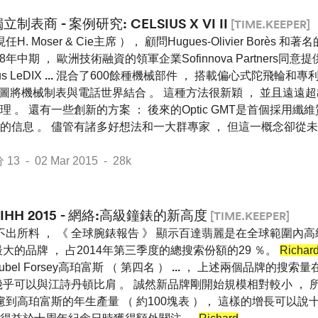
立制表商 - 案例研究: CELSIUS X VI II
[TIME.KEEPER]
任H. Moser & Cie主席 ）， 顧問Hugues-Olivier Borès 和著
08年中期 ， 歐洲技術融資的領軍企業Sofinnova Partners同意
us LeDIX
...
混合了600餘種機械部件 ， 搭載偏心式陀飛輪和專
s手機試圖將機械制表與電話世界結合 。 這種方法很新穎 ， 並且遠
 。 還有一些創新的方案 ： 後來的Optic GMT是首個採用
的信息 。 儘管有諸多好想法和一大群專家 ， 但這一概念卻從未
 - 02 Mar 2015 - 28k
SIHH 2015 - 網絡:高級鐘錶的新高度
[TIME.KEEPER]
不出所料 ， 《 全球腕錶報告 》 顯示百達翡麗是在全球範圍內
大的品牌 ， 占2014年第三季度的總搜索份額的29 ％。
Richar
ubel Forsey高珀富斯 （ 第四名 ）
...
， 上述兩個品牌的搜索量
％， 幾乎可以與江詩丹頓比肩 。 誠然新品牌剛開始規模相對較小 ，
慮到高珀富斯的年生產量 （ 約100塊表 ）， 這樣的增長可以說