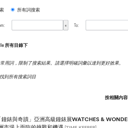
索
所有詞搜索
om:
To:
mille 所有目錄下
常用詞，限制了搜索結果。請選擇明確詞彙以達到更好效果。
 結果 找到所有搜索詞目
按相關內容
「鐘錶與奇蹟」亞洲高級鐘錶展WATCHES & WOND
洲市場上面臨的挑戰和機遇
[TIME.KEEPER]