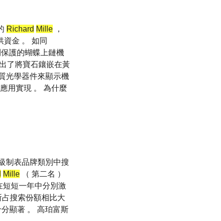
名的
Richard
Mille
，
提供資金 。 如同
利保護的蝴蝶上鏈機
遠超出了將寶石鑲嵌在黃
纖維質光學器件來顯示機
應用實現 。 為什麼
高級制表品牌類別中搜
d
Mille
（ 第二名 ）
在短短一年中分別激
 所占搜索份額相比大
十分顯著 。 高珀富斯