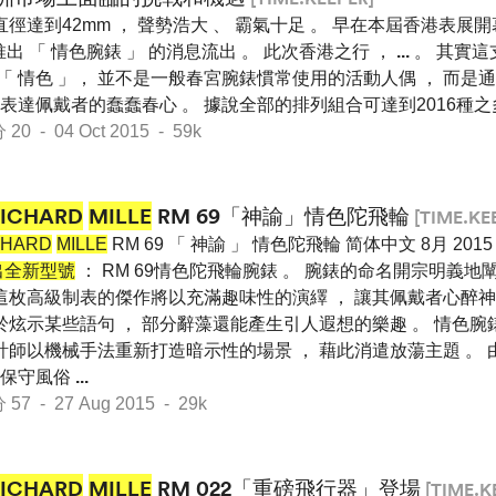
直徑達到42mm ， 聲勢浩大 、 霸氣十足 。 早在本屆香港表展
出 「 情色腕錶 」 的消息流出 。 此次香港之行 ，
...
。 其實這支
 「 情色 」， 並不是一般春宮腕錶慣常使用的活動人偶 ， 而
 來表達佩戴者的蠢蠢春心 。 據說全部的排列組合可達到2016種之
 - 04 Oct 2015 - 59k
RICHARD
MILLE
RM 69「神諭」情色陀飛輪
[TIME.KE
CHARD
MILLE
RM 69 「 神諭 」 情色陀飛輪 简体中文 8月 201
出全新型號
： RM 69情色陀飛輪腕錶 。 腕錶的命名開宗明義地
這枚高級制表的傑作將以充滿趣味性的演繹 ， 讓其佩戴者心醉神
樂於炫示某些語句 ， 部分辭藻還能產生引人遐想的樂趣 。 情色
計師以機械手法重新打造暗示性的場景 ， 藉此消遣放蕩主題 。 
的保守風俗
...
 - 27 Aug 2015 - 29k
RICHARD
MILLE
RM 022「重磅飛行器」登場
[TIME.K