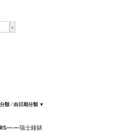
分類
/
由日期分類 ▼
ERS——瑞士鐘錶