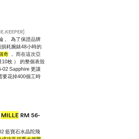
E.KEEPER]
輪 。 為了保證品牌
能損耗腕錶48小時的
嘖稱奇
， 而在這次亞
限量10枚 ） 的整個表殼
-02 Sapphire 更讓
需要花掉400個工時
MILLE
RM 56-
-02 藍寶石水晶陀飛