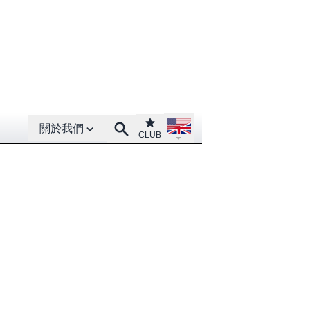
Open About menu
Open language menu
Club
Search
關於我們
CLUB