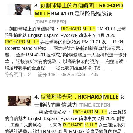
3.
刻劃球場上的每個瞬間：RICHARD
MILLE
RM 41-01 足球陀飛輪腕錶
[TIME.KEEPER]
...
刻劃球場上的每個瞬間 ：
RICHARD
MILLE
RM 41-01 足球
陀飛輪腕錶 English Español Pусский 简体中文 4月 2026
RICHARD
MILLE
與足球界的淵源始於 RM 11-01 及
...
11-04
Roberto Mancini 腕錶 ， 兩款時計均搭載創新賽事計時顯示功
能 。 全新 RM 41-01 足球陀飛輪腕錶將這一大膽構想進一步升
華 ， 迎接前所未有的挑戰 ： 以高級制表的視角 ， 完整追蹤一
場足球賽事的全過程 —— 從比賽開始至終場哨響 ，
...
符合詞目： 2 - 記分 148 - 08 Apr 2026 - 40k
4.
綻放璀璨光彩：RICHARD
MILLE
女
士腕錶的自信魅力
[TIME.KEEPER]
...
綻放璀璨光彩 ：
RICHARD
MILLE
女士腕錶
的自信魅力 English Español Pусский 简体中文 2月 2026 創意
、 工藝與大膽風格 ， 向來為
RICHARD
MILLE
女士腕錶系列
的設計語彙
...
諸如 RM 07-01 與 RM 037 等廣受歡迎的作品 ，