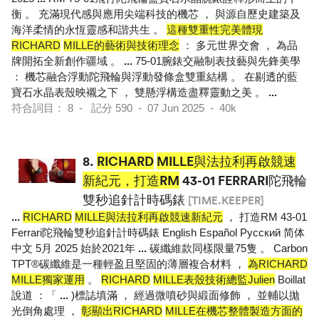
衡 。 充滿現代感與應用尖端科技的機芯 ， 與源自歷史建築及
海洋柔情的永恆靈感和諧共生 。
這種雙重性完美體現
RICHARD
MILLE的藝術與技術理念
： 多元世界交會 ， 為品
牌開拓全新創作疆域 。
...
75-01腕錶交融制表技藝與先鋒美學
： 機芯融合浮動陀飛輪與浮動發條盒雙重結構 。 在剔透的藍
寶石水晶表殼映襯之下 ， 雙懸浮構造盡釋靈動之美 。
...
符合詞目： 8 - 記分 590 - 07 Jun 2025 - 40k
8.
RICHARD
MILLE與法拉利再啟競速
新紀元，打造RM
43-01 FERRARI陀飛輪
雙秒追針計時碼錶
[TIME.KEEPER]
...
RICHARD
MILLE與法拉利再啟競速新紀元
， 打造RM 43-01
Ferrari陀飛輪雙秒追針計時碼錶 English Español Pусский 简体
中文 5月 2025 始於2021年
...
碳纖維款同樣限量75隻 。 Carbon
TPT®碳纖維是一種輕盈且堅固的薄層複合材料 ，
為RICHARD
MILLE獨家運用
。
RICHARD
MILLE表殼技術總監Julien
Boillat
說道 ：「
...
)標誌填滿 ， 經過微噴砂與緞面修飾 ， 並輔以拋
光倒角處理 ，
彰顯出RICHARD
MILLE在機芯整體製造方面的