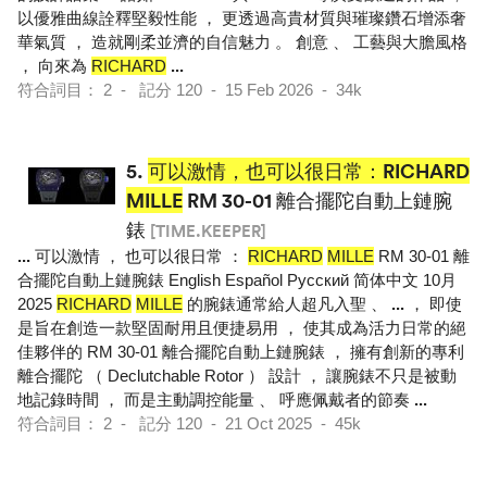
以優雅曲線詮釋堅毅性能 ， 更透過高貴材質與璀璨鑽石增添奢
華氣質 ， 造就剛柔並濟的自信魅力 。 創意 、 工藝與大膽風格
， 向來為
RICHARD
...
符合詞目： 2 - 記分 120 - 15 Feb 2026 - 34k
5.
可以激情，也可以很日常：RICHARD
MILLE
RM 30-01 離合擺陀自動上鏈腕
錶
[TIME.KEEPER]
...
可以激情 ， 也可以很日常 ：
RICHARD
MILLE
RM 30-01 離
合擺陀自動上鏈腕錶 English Español Pусский 简体中文 10月
2025
RICHARD
MILLE
的腕錶通常給人超凡入聖 、
...
， 即使
是旨在創造一款堅固耐用且便捷易用 ， 使其成為活力日常的絕
佳夥伴的 RM 30-01 離合擺陀自動上鏈腕錶 ， 擁有創新的專利
離合擺陀 （ Declutchable Rotor ） 設計 ， 讓腕錶不只是被動
地記錄時間 ， 而是主動調控能量 、 呼應佩戴者的節奏
...
符合詞目： 2 - 記分 120 - 21 Oct 2025 - 45k