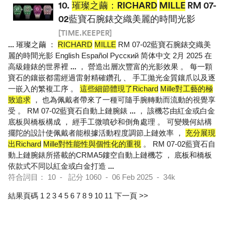
10.
璀璨之繭：RICHARD
MILLE
RM 07-
02藍寶石腕錶交織美麗的時間光影
[TIME.KEEPER]
...
璀璨之繭 ：
RICHARD
MILLE
RM 07-02藍寶石腕錶交織美
麗的時間光影 English Español Pусский 简体中文 2月 2025 在
高級鐘錶的世界裡
...
， 營造出層次豐富的光影效果 。 每一顆
寶石的鑲嵌都需經過雷射精確鑽孔 、 手工拋光金質鑲爪以及逐
一嵌入的繁複工序 。
這些細節體現了Richard
Mille對工藝的極
致追求
， 也為佩戴者帶來了一種可隨手腕轉動而流動的視覺享
受 。 RM 07-02藍寶石自動上鏈腕錶
...
， 該機芯由紅金或白金
底板與橋板構成 ， 經手工微噴砂和倒角處理 。 可變幾何結構
擺陀的設計使佩戴者能根據活動程度調節上鏈效率 ，
充分展現
出Richard
Mille對性能性與個性化的重視
。 RM 07-02藍寶石自
動上鏈腕錶所搭載的CRMA5鏤空自動上鏈機芯 ， 底板和橋板
依款式不同以紅金或白金打造
...
符合詞目： 10 - 記分 1060 - 06 Feb 2025 - 34k
結果頁碼 1
2
3
4
5
6
7
8
9
10
11
下一頁 >>