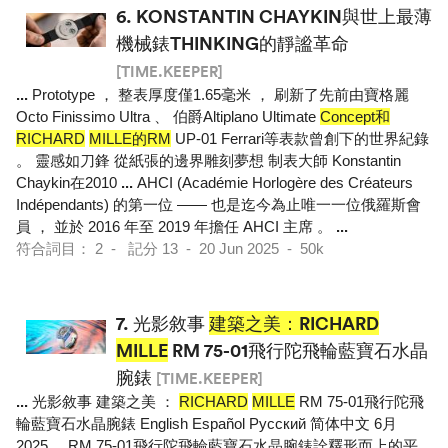
6.
KONSTANTIN CHAYKIN與世上最薄
機械錶THINKING的靜謐革命
[TIME.KEEPER]
...
Prototype ， 整表厚度僅1.65毫米 ， 刷新了先前由寶格麗
Octo Finissimo Ultra 、 伯爵Altiplano Ultimate
Concept和
RICHARD
MILLE的RM
UP-01 Ferrari等表款曾創下的世界紀錄
。 靈感如刀鋒 從紙張的邊界雕刻夢想 制表大師 Konstantin
Chaykin在2010
...
AHCI (Académie Horlogère des Créateurs
Indépendants) 的第一位 —— 也是迄今為止唯一一位俄羅斯會
員 ， 並於 2016 年至 2019 年擔任 AHCI 主席 。
...
符合詞目： 2 - 記分 13 - 20 Jun 2025 - 50k
7.
光影敘事
建築之美：RICHARD
MILLE
RM 75-01飛行陀飛輪藍寶石水晶
腕錶
[TIME.KEEPER]
...
光影敘事 建築之美 ：
RICHARD
MILLE
RM 75-01飛行陀飛
輪藍寶石水晶腕錶 English Español Pусский 简体中文 6月
2025
...
RM 75-01飛行陀飛輪藍寶石水晶腕錶詮釋形而上的平