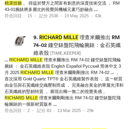
精湛技藝
。 得益於雙方之間富有創意的深度技術交流 ， RM
43-01腕錶將多層次的視覺與機械元素巧妙融合
...
符合詞目： 15 - 記分 2536 - 19 May 2025 - 43k
9.
RICHARD
MILLE
理查米爾推出 RM
74-02 鏤空錶盤陀飛輪腕錶：金石英纖
維表殼
[TIME.KEEPER]
...
RICHARD
MILLE
理查米爾推出 RM 74-02 鏤空錶盤陀飛輪
腕錶 ： 金石英纖維表殼 English Español Pусский 简体中文 3
月 2025
RICHARD
MILLE
理查米爾剛剛推出 RM 74-02
...
，
首次採用 Gold Quartz TPT® 金石英纖維製作表殼 ， 這一材質
由金箔與石英纖維交織壓制而成 ， 完美融合黃金的華麗光澤和
石英纖維的堅韌特質 ， 展現出獨一無二的視覺美感 。
RICHARD
MILLE
理查米爾剛剛推出 RM 74-02 鏤空錶盤陀飛
輪腕錶的一個新材質版本
...
符合詞目： 2 - 記分 83 - 13 Mar 2025 - 29k