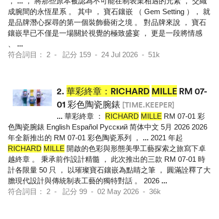
，
...
， 將那些原本被認為不可能在制表業相遇的元素 ， 交織
成腕間的永恆星系 。 其中 ， 寶石鑲嵌 （ Gem Setting ）， 就
是品牌潛心探尋的第一個裝飾藝術之境 。 對品牌來說 ， 寶石
鑲嵌早已不僅是一場關於視覺的極致盛宴 ， 更是一段將情感
、
...
符合詞目： 2 - 記分 159 - 24 Jul 2026 - 51k
2.
華彩終章：RICHARD
MILLE
RM 07-
01 彩色陶瓷腕錶
[TIME.KEEPER]
...
華彩終章 ：
RICHARD
MILLE
RM 07-01 彩
色陶瓷腕錶 English Español Pусский 简体中文 5月 2026 2026
年全新推出的 RM 07-01 彩色陶瓷系列 ，
...
2021 年起
RICHARD
MILLE
開啟的色彩與形態美學工藝探索之旅寫下卓
越終章 。 秉承前作設計精髓 ， 此次推出的三款 RM 07-01 時
計各限量 50 只 ， 以璀璨寶石鑲嵌為點睛之筆 ， 圓滿詮釋了大
膽現代設計與傳統制表工藝的獨特對話 。 2026
...
符合詞目： 2 - 記分 99 - 02 May 2026 - 36k