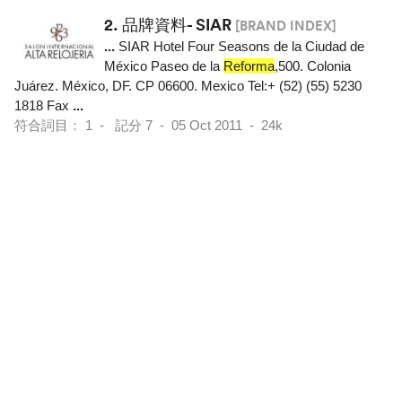
2.
品牌資料- SIAR
[BRAND INDEX]
...
SIAR Hotel Four Seasons de la Ciudad de
México Paseo de la
Reforma
,500. Colonia
Juárez. México, DF. CP 06600. Mexico Tel:+ (52) (55) 5230
1818 Fax
...
符合詞目： 1 - 記分 7 - 05 Oct 2011 - 24k