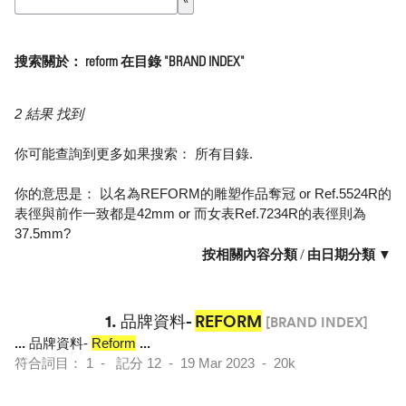
搜索關於： reform 在目錄 "BRAND INDEX"
2 結果 找到
你可能查詢到更多如果搜索：
所有目錄
.
你的意思是：
以名為REFORM的雕塑作品奪冠
or
Ref.5524R的
表徑與前作一致都是42mm
or
而女表Ref.7234R的表徑則為
37.5mm
?
按相關內容分類
/
由日期分類 ▼
1.
品牌資料-
REFORM
[BRAND INDEX]
...
品牌資料-
Reform
...
符合詞目： 1 - 記分 12 - 19 Mar 2023 - 20k