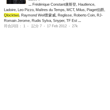
...
Frédérique Constant康斯登, Hautlence,
Ladoire, Leo Pizzo, Maîtres du Temps, MCT, Milus, Piaget伯爵,
Qlocktwo
, Raymond Weil蕾蒙威, Reglisse, Roberto Coin, RJ-
Romain Jerome, Rudis Sylva, Snyper, TF Est
...
符合詞目： 1 - 記分 7 - 17 Feb 2012 - 27k