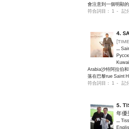
會注意到一個明顯的
符合詞目： 1 - 記分 9 
4.
S
[TIME
...
Sa
Pусс
Kuwa
Arabia沙特阿拉伯
落在巴黎rue Saint
符合詞目： 1 - 記分 14
5.
T
年優
...
Ti
Engl