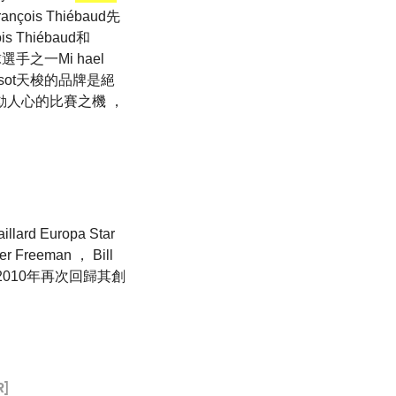
nçois Thiébaud先
Thiébaud和
手之一Mi hael
sot天梭的品牌是絕
場激動人心的比賽之機 ，
llard Europa Star
er Freeman ， Bill
界於2010年再次回歸其創
R]