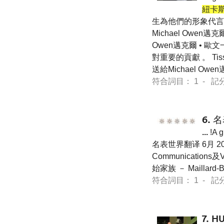
紐卡斯
生為他們的形象代言人邁克
Michael Owen
Owen邁克爾 • 
對重要的貢獻 。 Ti
送給Michael Owe
符合詞目： 1 - 記分 14
6.
名
...
!A 
名表世界翻译 6月 2
Communicatio
始家族 － Maillar
符合詞目： 1 - 記分 14
7.
H