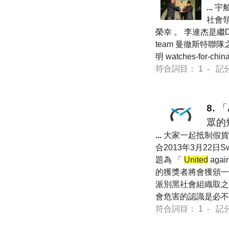
...
宇舶
社會領
榮幸 。 李連杰是繼Die
team 曼徹斯特聯隊之後
明 watches-for-chin
符合詞目： 1 - 記分 7 
8.
「
眾的
...
大家一起抵制假貨 ） –
合2013年3月22日Sw
題為 「
United
aga
的獲獎者將會獲頒一
派別黑社會組織取之
會危害的認識是必
符合詞目： 1 - 記分 14