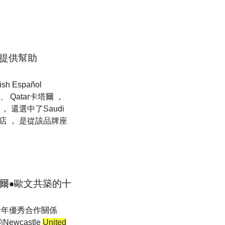
童提供幫助
 Español
拜 、 Qatar卡塔爾 ，
 ， 還選中了Saudi
新店 ， 是從該品牌座
邁克爾•歐文共築的十
築的十年優秀合作關係
Newcastle
United