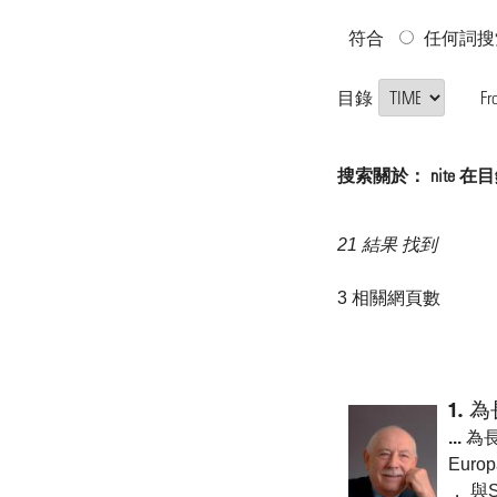
符合
任何詞搜
目錄
Fr
搜索關於： nite 在目錄 "
21 結果 找到
3 相關網頁數
1.
為
...
為
Euro
， 與S