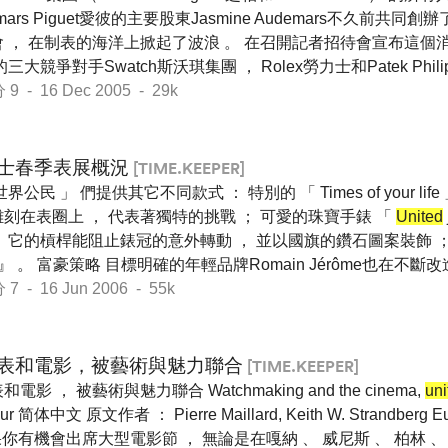
mars Piguet愛彼的主要股東Jasmine Audemars不久前共同創辦了Hau
 ， 在制表的海洋上掀起了波浪 。 在召開記者招待會宣布這個消息之
的三大競爭對手Swatch斯沃琪集團 ， Rolex勞力士和Patek Phil
- 16 Dec 2005 - 29k
士春季表展概況
[TIME.KEEPER]
界公民 」 們提供其它不同款式 ： 特別的 「 Times of your life
刻在表圈上 ， 代表著獨特的挑戰 ； 可愛的珠寶手錶 「
United
 它的槓桿能阻止錶冠的意外轉動 ， 並以國旗的鑽石圖案裝飾 
ity 』 。 富豪策略 目標明確的年輕品牌Romain Jérôme也在不
- 16 Jun 2006 - 55k
表和電影，被藝術與魅力聯合
[TIME.KEEPER]
電影 ， 被藝術與魅力聯合 Watchmaking and the cinema,
uni
ur 简体中文 原文作者 ： Pierre Maillard, Keith W. Strandberg
 如果你有機會出席大型電影節 ， 無論是在嘎納 、 威尼斯 、 柏林 、