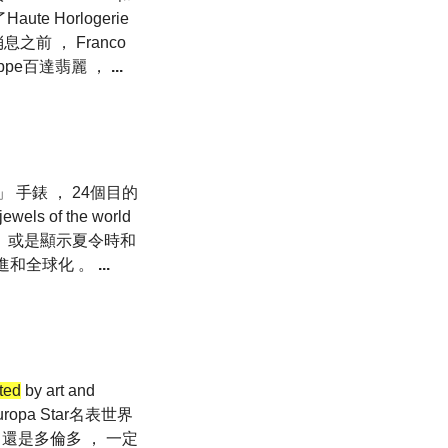
te Horlogerie
前 ， Franco
ippe百達翡麗 ，
...
 」 手錶 ， 24個目的
jewels of the world
； 或是顯示夏令時和
斷改進和全球化 。
...
ted
by art and
 Europa Star名表世界
 還是多倫多 ， 一定