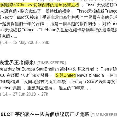
爾聯隊和Chelsea切爾西隊的足球比賽之機
， Tissot天梭總裁Fra
爾 • 歐文獻出了一份特殊的禮物 。 Tissot天梭總裁François 
邁克爾 • 歐文 Tissot天梭瑞士手錶非常自豪能夠與全世界最有名的足球選
歐文一起慶賀他們十年的合作 ， 這是一個卓越的夥伴關係 ， 對於Tis
ssot天梭總裁François Thiébaud先生借在紐卡斯爾舉行的這
n邁克爾 •
...
 - 12 May 2008 - 28k
表世界王者歸來!
[TIME.KEEPER]
great day for Europa Star!English 简体中文 原文作者 ： Pierre Mai
010 在經歷了68年獨立發展 ，
又與United
News & Media ， Mill
ns及VNU等傳媒巨人同場競技將近15年後 ， Europa Star名表世
d-Buchser集團 ， 重獲獨立發展 。 過去的20年來 ，
...
 - 27 Jun 2010 - 27k
UBLOT 宇舶表在中國首個旗艦店正式開幕
[TIME.KEEPE