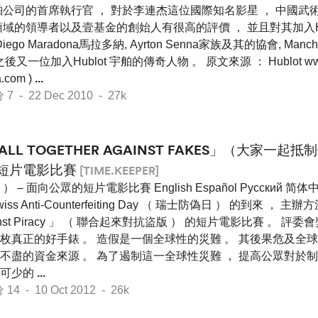
公司的首席執行官 ， 對於李連杰這位國際知名影星 ， 中國武術
域的領導者以及壹基金的創始人有很高的評價 ， 並且對其加入Hu
go Maradona馬拉多納, Ayrton Senna家族及其的協會, Manche
又一位加入Hublot 宇舶的傳奇人物 。 原文來源 ： Hublot www.h
a.com )
...
- 22 Dec 2010 - 27k
ALL TOGETHER AGAINST FAKES」（大家一起
短片電影比賽
[TIME.KEEPER]
 面向公眾的短片電影比賽 English Español Pусский 简体中
iss Anti-Counterfeiting Day （ 瑞士防偽日 ） 的到來 
inst Piracy 」 （ 聯合起來對抗盜版 ） 的短片電影比賽 。 
枚真正的好手錶 。 造假是一個全球性的災難 。 其後果危及全球
不盡的資金來源 。 為了遏制這一全球性災難 ， 提高公眾對於
不可少的
...
 - 10 Oct 2012 - 26k