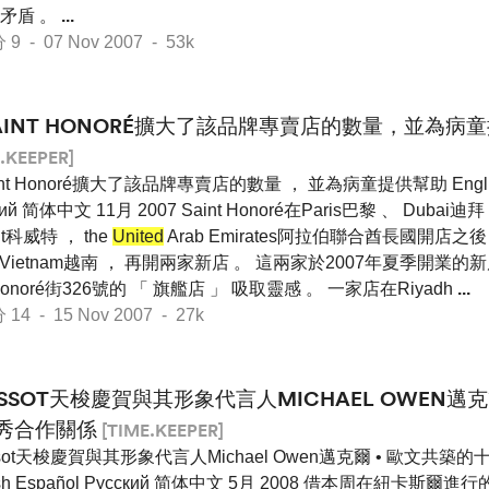
矛盾 。
...
- 07 Nov 2007 - 53k
AINT HONORÉ擴大了該品牌專賣店的數量，並為病
.KEEPER]
int Honoré擴大了該品牌專賣店的數量 ， 並為病童提供幫助 English
кий 简体中文 11月 2007 Saint Honoré在Paris巴黎 、 Dubai迪
it科威特 ， the
United
Arab Emirates阿拉伯聯合酋長國開店之後
和Vietnam越南 ， 再開兩家新店 。 這兩家於2007年夏季開業的
 Honoré街326號的 「 旗艦店 」 吸取靈感 。 一家店在Riyadh
...
 - 15 Nov 2007 - 27k
ISSOT天梭慶賀與其形象代言人MICHAEL OWEN
秀合作關係
[TIME.KEEPER]
ssot天梭慶賀與其形象代言人Michael Owen邁克爾 • 歐文共
ish Español Pусский 简体中文 5月 2008 借本周在紐卡斯爾進行的