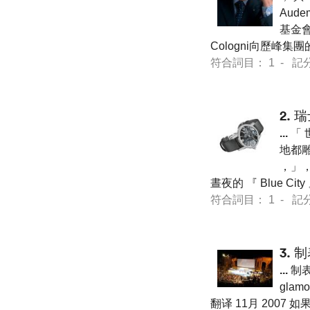
Aude
基金會
Cologni向歷峰集團
符合詞目： 1 - 記分 9 
2.
瑞
...
「 世
地都雕
，」，
晝夜的 『 Blue C
符合詞目： 1 - 記分 7 
3.
制
...
制表和
glamo
翻译 11月 2007