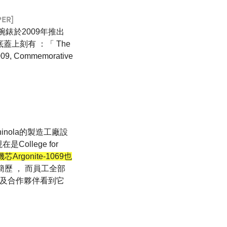
PER]
版腕錶於2009年推出
蓋上刻有 ：「 The
2009, Commemorative
hinola的製造工廠設
ollege for
Argonite-1069也
個人簡歷 ， 而員工全部
我們及合作夥伴看到它