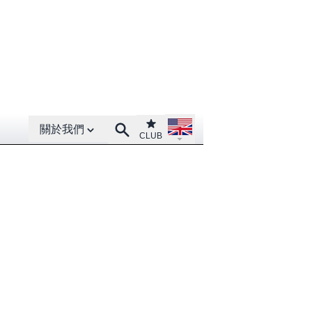
Open About menu
Open language menu
Club
Search
關於我們
CLUB