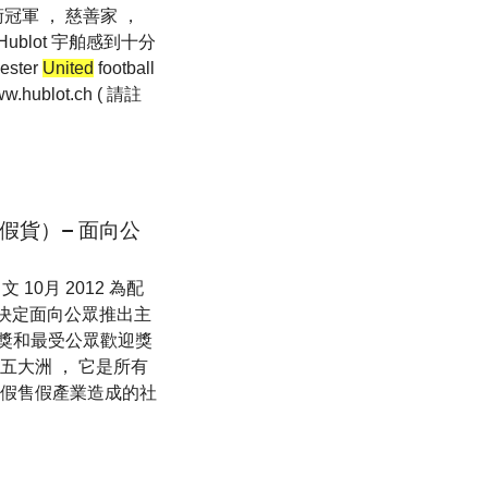
冠軍 ， 慈善家 ，
blot 宇舶感到十分
ster
United
football
ublot.ch ( 請註
抵制假貨）– 面向公
文 10月 2012 為配
， 主辦方決定面向公眾推出主
評委會獎和最受公眾歡迎獎
五大洲 ， 它是所有
制假售假產業造成的社