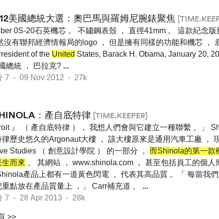
012美國總統大選：奧巴馬與羅姆尼腕錶聚焦
[TIME.KEE
liber 0S-20石英機芯 。 不鏽鋼表殼 ， 直徑41mm 。 這款紀念
然沒有聯邦經濟情報局的logo ， 但是擁有同樣的功能和機芯 ， 底
resident of the
United
States, Barack H. Obama, January 20, 
屆美國總統 ， 巴拉克?
...
- 09 Nov 2012 - 27k
SHINOLA：產自底特律
[TIME.KEEPER]
troit 』 （ 產自底特律 ）， 我想人們會與它建立一種聯繫 。」 S
律歷史悠久的Argonaut大樓 ， 該大樓原來是通用汽車工廠 ， 現在是C
tive Studies （ 創意設計學院 ） 的一部分 ，
而Shinola的第一款機芯
派生而來
。 其網站 ， www.shinola.com ， 甚至包括員工的
Shinola產品上都有一道黃色閃電 ， 代表其高品質 。「 每當
重點放在產品質量上 ，」 Carr補充道 。
...
- 28 Apr 2013 - 28k
 >>