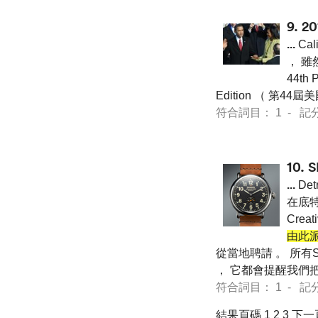
9.
2
...
Ca
， 雖
44th P
Edition （ 第44
符合詞目： 1 - 記分 7 
10.
...
De
在底特
Crea
由此
從當地聘請 。 所有
， 它都會提醒我們把
符合詞目： 1 - 記分 7 
結果頁碼 1
2
3
下一頁