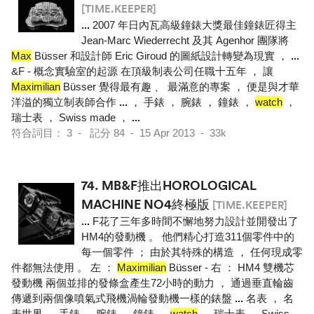
[TIME.KEEPER]
...
2007 年日內瓦高級鐘錶大獎最佳鐘錶匠得主
Jean-Marc Wiederrecht 及其 Agenhor 團隊將
Max
Büsser 和設計師 Eric Giroud 的圖紙設計轉變為現實 ，
...
&F - 概念實驗室的起源 在頂級制表公司任職十五年 ， 讓
Maximilian
Büsser 覺得最有趣 、 最滿意的專案 ， 便是與才華
洋溢的獨立制表師合作
...
， 手錶 ， 腕錶 ， 鐘錶 ，
watch
，
瑞士表 ， Swiss made ，
...
符合詞目： 3 - 記分 84 - 15 Apr 2013 - 33k
74.
MB&F推出HOROLOGICAL
MACHINE NO4終極版
[TIME.KEEPER]
...
F花了三年多時間不懈地努力設計並開發出了
HM4的發動機 。 他們精心打造311個零件中的
每一個零件 ； 由於其特殊的構造 ， 任何現成零
件都無法使用 。 左 ：
Maximilian
Büsser - 右 ： HM4 雙機芯
發動機 兩個並排的發條盒產生72小時的動力 ， 通過垂直輪齒
傳遞到兩個像噴氣式飛機渦輪發動機一樣的錶盤
...
名表 ， 名
表世界 ， 手錶 ， 腕錶 ， 鐘錶 ，
watch
， 瑞士表 ， Swiss