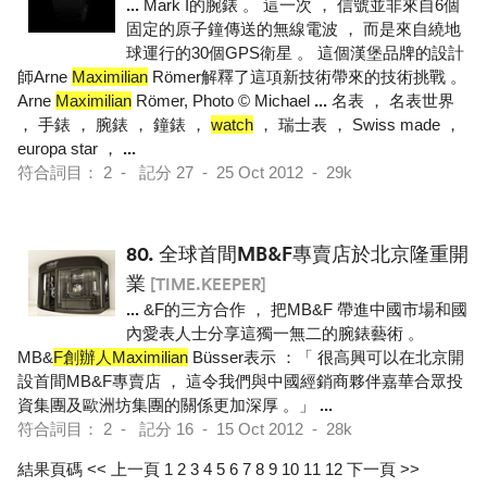
...
Mark I的腕錶 。 這一次 ， 信號並非來自6個
固定的原子鐘傳送的無線電波 ， 而是來自繞地
球運行的30個GPS衛星 。 這個漢堡品牌的設計
師Arne
Maximilian
Römer解釋了這項新技術帶來的技術挑戰 。
Arne
Maximilian
Römer, Photo © Michael
...
名表 ， 名表世界
， 手錶 ， 腕錶 ， 鐘錶 ，
watch
， 瑞士表 ， Swiss made ，
europa star ，
...
符合詞目： 2 - 記分 27 - 25 Oct 2012 - 29k
80.
全球首間MB&F專賣店於北京隆重開
業
[TIME.KEEPER]
...
&F的三方合作 ， 把MB&F 帶進中國市場和國
內愛表人士分享這獨一無二的腕錶藝術 。
MB&
F創辦人Maximilian
Büsser表示 ：「 很高興可以在北京開
設首間MB&F專賣店 ， 這令我們與中國經銷商夥伴嘉華合眾投
資集團及歐洲坊集團的關係更加深厚 。」
...
符合詞目： 2 - 記分 16 - 15 Oct 2012 - 28k
結果頁碼
<< 上一頁
1
2
3
4
5
6
7
8
9
10
11
12
下一頁 >>