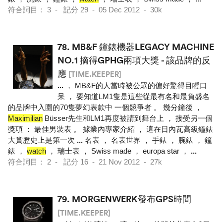
符合詞目： 3 - 記分 29 - 05 Dec 2012 - 30k
78.
MB&F 鐘錶機器LEGACY MACHINE
NO.1 摘得GPHG兩項大獎 - 該品牌的反
應
[TIME.KEEPER]
...
， MB&F的人當時被公眾的偏好驚得目瞪口
呆 ， 要知道LM1隻是這些從最有名和最負盛名
的品牌中入圍的70隻夢幻表款中 一個競爭者 。 幾分鐘後 ，
Maximilian
Büsser先生和LM1再度被請到舞台上 ， 接受另一個
獎項 ： 最佳男裝表 。 據業內專家介紹 ， 這在日內瓦高級鐘錶
大賞歷史上是第一次
...
名表 ， 名表世界 ， 手錶 ， 腕錶 ， 鐘
錶 ，
watch
， 瑞士表 ， Swiss made ， europa star ，
...
符合詞目： 2 - 記分 16 - 21 Nov 2012 - 27k
79.
MORGENWERK發布GPS時間
[TIME.KEEPER]