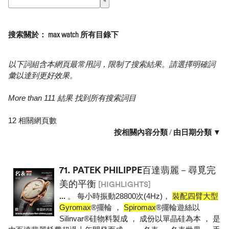
搜索關於： max watch 所有目錄下
以下詞組含本網頁最常用詞，限制了搜索結果。請選擇明確詞
彙以達到更好效果。
More than 111 結果 找到所有搜索詞目
12 相關網頁數
按相關內容分類
/
由日期分類 ▼
71.
PATEK PHILIPPE百達翡麗－尋覓完
美的平衡
[HIGHLIGHTS]
...
。 每小時振動28800次(4Hz)，
裝配四臂大型
Gyromax
®擺輪 ，
Spiromax
®擺輪遊絲以
Silinvar®硅物料製成 ， 成份以單晶硅為本 ， 是