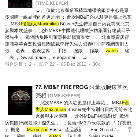
[TIME.KEEPER]
...
。 位於北京商業區精華地帶的銀泰中心是眾
多國際一線品牌的首選之地 ； 此次MB&F 的入駐更是錦上添花
。 MB&
F創辦人Maximilian
Büsser先生特別自日內瓦前來北京
參與本次盛事 ， 此外MB&F中國總代理歐洲坊集團行總裁邱子
傑先生 、 歐洲坊集團副董事長邱楊寶春女士 、 北京專賣店營
運商嘉華合眾投資集團總裁李抒先生與銀泰中心商務總策劃人
張
...
名表 ， 名表世界 ， 手錶 ， 腕錶 ， 鐘錶 ，
watch
， 瑞
士表 ， Swiss made ， europa star ，
...
符合詞目： 2 - 記分 22 - 05 Dec 2012 - 30k
77.
MB&F FIRE FROG 限量版腕錶首次
亮相
[TIME.KEEPER]
...
此次MB&F 的入駐更是錦上添花 。 MB&
F創
辦人Maximilian
Büsser先生特別自日內瓦前來北
京參與本次盛事 ， 此外MB&F中國總代理歐洲
坊集團行總裁邱子傑先生 、
...
負責HM3 Frog表款的 「 好友們
」 概念 ：
Maximilian
Büsser 產品設計 ： Eric Giroud /
...
， 手
錶 ， 腕錶 ， 鐘錶 ，
watch
， 瑞士表 ， Swiss made ，
...