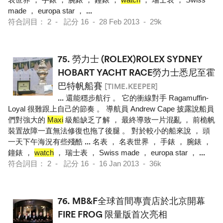
made ， europa star ，
...
符合詞目： 2 - 記分 16 - 28 Feb 2013 - 29k
75.
勞力士 (ROLEX)ROLEX SYDNEY
HOBART YACHT RACE勞力士悉尼至霍
巴特帆船賽
[TIME.KEEPER]
...
還能穩步航行 。 它的衝線對手 Ragamuffin-
Loyal 很難跟上自己的節奏 。 導航員 Andrew Cape 披露說船員
們對強大的
Maxi
級船缺乏了解 ， 最終導致一片混亂 ， 前桅帆
裝置故障一直無法修復也拖了後腿 。 對於較小的船來說 ， 頭
一天下午海況有些殘酷
...
名表 ， 名表世界 ， 手錶 ， 腕錶 ，
鐘錶 ，
watch
， 瑞士表 ， Swiss made ， europa star ，
...
符合詞目： 2 - 記分 16 - 16 Jan 2013 - 36k
76.
MB&F全球首間專賣店於北京開幕
FIRE FROG 限量版首次亮相