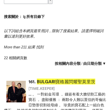
搜索關於： lg 所有目錄下
以下詞組含本網頁最常用詞，限制了搜索結果。請選擇明確詞
彙以達到更好效果。
More than 211 結果 找到
22 相關網頁數
按相關內容分類
/
由日期分類 ▼
161.
BULGARI寶格麗閃耀聖莫里茨
[TIME.KEEPER]
...
。 一對鉑金耳環 ， 鑲嵌有着大膽切割工藝的
寶石 ， 盡顯優雅 ： 兩顆令人難以置信的哥倫比
亞墊形切割祖母綠 。 珍貴的寶石配上一組白色