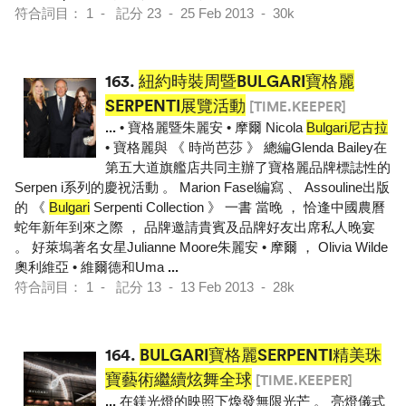
符合詞目： 1 - 記分 23 - 25 Feb 2013 - 30k
163.
紐約時裝周暨BULGARI寶格麗
SERPENTI展覽活動
[TIME.KEEPER]
...
• 寶格麗暨朱麗安 • 摩爾 Nicola
Bulgari尼古拉
• 寶格麗與 《 時尚芭莎 》 總編Glenda Bailey在
第五大道旗艦店共同主辦了寶格麗品牌標誌性的
Serpen i系列的慶祝活動 。 Marion Fasel編寫 、 Assouline出版
的 《
Bulgari
Serpenti Collection 》 一書 當晚 ， 恰逢中國農曆
蛇年新年到來之際 ， 品牌邀請貴賓及品牌好友出席私人晚宴
。 好萊塢著名女星Julianne Moore朱麗安 • 摩爾 ， Olivia Wilde
奧利維亞 • 維爾德和Uma
...
符合詞目： 1 - 記分 13 - 13 Feb 2013 - 28k
164.
BULGARI寶格麗SERPENTI精美珠
寶藝術繼續炫舞全球
[TIME.KEEPER]
...
在鎂光燈的映照下煥發無限光芒 。 亮燈儀式