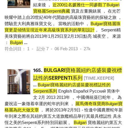
結束後 ，
近200位名媛雅仕一同參觀了Bulgari
寶格麗Serpenti典藏
寶及古董腕錶展 ， 在光芒
映耀中踏上自20世紀40年代開啟的高級珠寶藝術的探秘之旅 ，
體驗意大利典雅珠寶文化 。 當晚的活動中 ，
Bulgari寶格麗珠
寶更是傾情呈現近年來高級珠寶系列的華彩設計
。 Serpenti精
美珠寶藝術將自2013年1月29日至2月19日點亮 城夜空 。 來源
：
Bulgari
...
符合詞目： 1 - 記分 7 - 06 Feb 2013 - 27k
165.
BULGARI寶格麗紐約店盛裝慶祝標
誌性的SERPENTI系列
[TIME.KEEPER]
...
Bulgari寶格麗紐約店盛裝慶祝標誌性的
Serpenti系列
English Español Pусский 简体中
文 2月 2013 2013年 ， 中國傳統葵巳蛇年 。 為
慶祝這一象徵着幸運的蛇年的到來 ，
羅馬傳奇珠寶商Bulgari寶
格麗為此大做文章
， 將於2013年2月9日 - 恰逢中國農曆蛇年新
年到來之際在其紐約第五大道旗艦精品舉行其最具標誌性 具永
恆之美的Serpenti系列特別回顧展 。
Bulgari
寶格麗紐約第五大