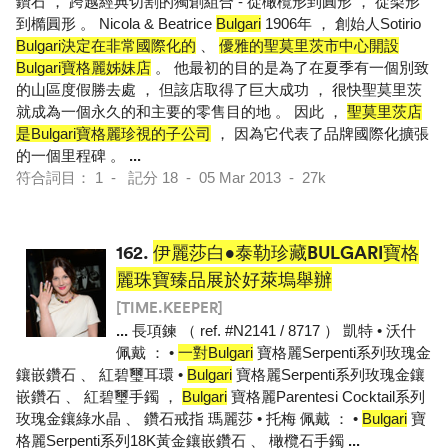
鑽石 ， 跨越經典切割的獨創組合 - 從橄欖形到圓形 ， 從梨形
到橢圓形 。 Nicola & Beatrice
Bulgari
1906年 ， 創始人Sotirio
Bulgari決定在非常國際化的
、
優雅的聖莫里茨市中心開設
Bulgari寶格麗姊妹店
。 他最初的目的是為了在夏季有一個別致
的山區度假勝去處 ， 但該店取得了巨大成功 ， 很快聖莫里茨
就成為一個永久的和主要的零售目的地 。 因此 ，
聖莫里茨店
是Bulgari寶格麗珍視的子公司
， 因為它代表了品牌國際化擴張
的一個里程碑 。
...
符合詞目： 1 - 記分 18 - 05 Mar 2013 - 27k
162.
伊麗莎白•泰勒珍藏BULGARI寶格
麗珠寶臻品展於好萊塢舉辦
[TIME.KEEPER]
...
長項鍊 （ ref. #N2141 / 8717 ） 凱特 • 沃什
佩戴 ： •
一對Bulgari
寶格麗Serpenti系列玫瑰金
鑲嵌鑽石 、 紅碧璽耳環 •
Bulgari
寶格麗Serpenti系列玫瑰金鑲
嵌鑽石 、 紅碧璽手鐲 ，
Bulgari
寶格麗Parentesi Cocktail系列
玫瑰金鑲綠水晶 、 鑽石戒指 瑪麗莎 • 托梅 佩戴 ： •
Bulgari
寶
格麗Serpenti系列18K黃金鑲嵌鑽石 、 橄欖石手鐲
...