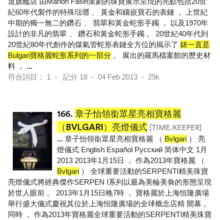
道旗艦店 由Marion Fasel策劃的珠寶展示呈現的亮點包括20世
紀60年代製作的特殊琺瑯 、 黃金和鑲嵌寶石的表鏈 ， 上世紀
中期的獨一無二的鑽石 、 翡翠和黃金蛇形手鐲 ， 以及1970年
設計的非凡的翡翠 、 鑽石和黃金蛇形手鐲 。 20世紀40年代到
20世紀80年代創作的煤氣管蛇形表鏈全方位的揭示了
錶一直是
Bulgari寶格麗蛇形系列的一部分
。 展出的羅馬檔案館的歷史材
料 ，
...
符合詞目： 1 - 記分 18 - 04 Feb 2013 - 29k
166.
章子怡領銜眾星亮相寶格麗
（BVLGARI）亮燈儀式
[TIME.KEEPER]
...
章子怡領銜眾星亮相寶格麗 （
Bvlgari
） 亮
燈儀式 English Español Pусский 简体中文 1月
2013 2013年1月15日 ， 作為2013年寶格麗 （
Bvlgari
） 全球重要活動的SERPENTI精美珠寶
亮燈儀式將經典傑作SERPEN I系列以最為美輪美奐的形態呈現
於世人眼前 。 2013年1月15日晚7時 ， 寶格麗於上海恒隆廣場
舉行盛大儀式慶祝其位於上海恒隆廣場的全球概念店精 開幕 。
同時 ， 作為2013年寶格麗全球重要活動的SERPENTI精美珠寶