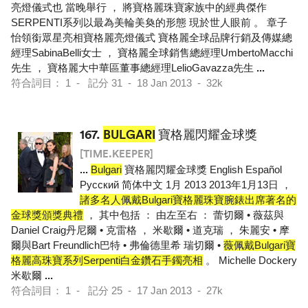
亮燈儀式也 當晚舉行 ， 將寶格麗珠寶家族中的經典傑作
SERPENTI系列以最為美輪美奐的形態 現於世人眼前 。 章子
怡領銜眾星亮相寶格麗亮燈儀式 寶格麗全球品牌行銷及傳媒總
經理SabinaBelli女士 ， 寶格麗全球銷售總經理UmbertoMacchi
先生 ， 寶格麗大中華區董事總經理LelioGavazza先生
...
符合詞目： 1 - 記分 31 - 18 Jan 2013 - 32k
167.
BULGARI
寶格麗閃耀金球獎
[TIME.KEEPER]
...
Bulgari
寶格麗閃耀金球獎 English Español
Pусский 简体中文 1月 2013 2013年1月13日 ，
諸多名人佩戴Bulgari寶格麗珠寶腕錶出席著名的
金球獎頒獎典禮
， 其中包括 ： 由左至右 ： 蕾切爾 • 薇茲與
Daniel Craig丹尼爾 • 克雷格 ， 米歇爾 • 道克瑞 ， 朱麗安 • 摩
爾與Bart Freundlich巴特 • 弗倫德里希 瑞切爾 •
薇佩戴Bulgari寶
格麗高珠寶系列Serpenti白金鑽石手鐲亮相
。 Michelle Dockery
米歇爾
...
符合詞目： 1 - 記分 25 - 17 Jan 2013 - 27k