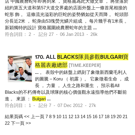
店 中國農曆蛇年即將到來 ， 寶格麗為此大做文章 ， 將坐落於
紐約第五大道和第57大道交界處的店面外盤上一條首尾相接的
蛇形 飾 。 這條流光溢彩的巨蛇的姿勢猶如從天而降 。 蛇頭部
分長近2米 ， 蛇身由53塊熒光鱗片組成 ， 每片幾乎有1米長 。
新穎獨特的設計 寶格麗圍繞農曆蛇年的主題
...
符合詞目： 2 - 記分 27 - 06 Jan 2013 - 26k
170.
ALL
BLACKS隊員參觀BULGARI寶
格麗表廠總部
[TIME.KEEPER]
...
。 表殼中的錶盤上鐫刻了象徵新西蘭毛利人
的圖騰 – Koru （ 初露 ）。 它象徵着生命 ， 成
長 ， 力量 ， 人生之路和重生 ， 預示着All
Blacks的不朽傳奇以及球隊的核心價值觀永遠指導他們不斷前
進 。 來源 ：
Bulgari
...
符合詞目： 1 - 記分 7 - 07 Dec 2012 - 27k
結果頁碼
<< 上一頁
7
8
9
10
11
12
13
14
15
16
17
18
19
20
21
22
下一頁 >>