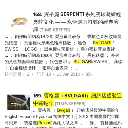
168.
寶格麗 SERPENTI 系列腕錶凝練經
典蛇文化 —— 永恆魅力符號的經典演
繹
[TIME.KEEPER]
...
， 創作時間約為1972年 梨形黃金表殼 ； 香檳色直棱紋織磨
光錶盤 ； 黃金權杖形黑色輪廓指數 ； 黑色 「
BVLGARI
/
SWISS 」 LOGO ； 黑色權杖形指針 ； 壓力密封黃金表背 ，
...
， 創作時間約為1960年 梨形白金表殼 ； 黑色錶盤 ； 外夾
的黃金刻面權標指數 ； 銀色壓印 」
BULGARI
/SWISS 」 商標
； 白金權標指針 ； 密壓白金表背 ；
...
符合詞目： 2 - 記分 13 - 13 Jan 2013 - 35k
169.
寶格麗（BVLGARI）紐約店盛裝迎
中國蛇年
[TIME.KEEPER]
...
寶格麗 （
Bvlgari
） 紐約店盛裝迎中國蛇年
English Español Pусский 简体中文 1月 2013 中國農曆蛇年即
將到來 ， 寶格麗(
Bulgari
)為此大做文章 ，
...
飾 。 寶格麗紐約