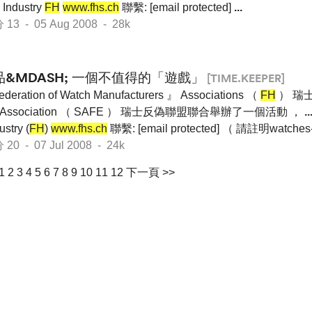
 Industry
FH
www.fhs.ch
聯繫: [email protected]
...
 - 05 Aug 2008 - 28k
&MDASH; 一個不值得的「遊戲」
[TIME.KEEPER]
ederation of Watch Manufacturers 』 Associations （
FH
） 瑞
racy Association （ SAFE ） 瑞士反偽聯盟聯合舉辦了一個活動 ，
..
stry (
FH
)
www.fhs.ch
聯繫: [email protected] （ 請註明watches-
 - 07 Jul 2008 - 24k
1
2
3
4
5
6
7
8
9
10
11
12
下一頁 >>