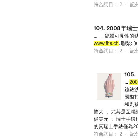
符合詞目： 2 - 記分 13
104.
2008年
...
， 總體可見性的缺乏讓精
www.fhs.ch
. 聯繫: [e
符合詞目： 2 - 記分 13
105.
...
20
鐘錶沙龍
國際
和剽
擴大 ， 尤其是互聯
億美元 ， 瑞士手錶
的真瑞士手錶僅為26
符合詞目： 2 - 記分 13