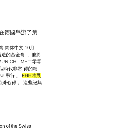
基金會在德國舉辦了第
別展會 简体中文 10月
造的基金會 ， 他將
NICHTIME二零零
個時代非常 得的精
sel舉行 。
FHH將展
殊心得 。 這些絕無
 the Swiss