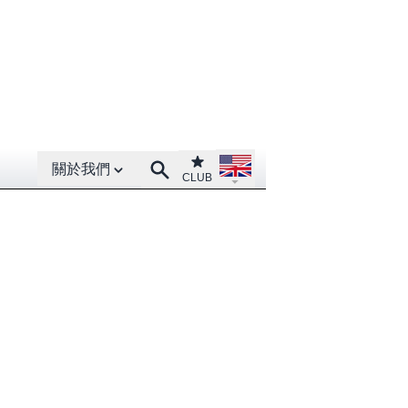
Open About menu
Open language menu
Club
Search
關於我們
CLUB