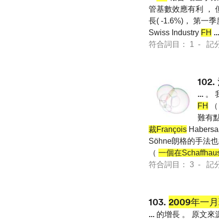
管基數效應有利 ， 
長( -1.6%)， 第
Swiss Industry
FH
..
符合詞目： 1 - 記分 25
102.
...
。 
FH
（
難有點
裁François
Habe
Söhne朗格的手法
（
一個在Schaffhau
符合詞目： 3 - 記分 25
103.
2009年一
...
的增長 。 原文來源 : Fe