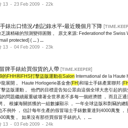
 - 23 Feb 2009 - 22k
瑞士手錶出口情況/創記錄水平-最近幾個月下降
[TIME.KEEP
確的預測變得困難 。 原文來源: Federationof the Swiss Watc
mail protected] (
...
)
...
 - 04 Feb 2009 - 23k
冒牌手錶給買假貨的人帶
[TIME.KEEPER]
09的FHH和FHS打擊盜版運動在Salon
International de la Hau
展開 。 Haute Horlogerie基金會(
FH
)和瑞士手錶產業聯邦 (
F
打擊盜版運動 。 他們的目標是告知公眾由這個全球大患引起的損
竊的問題繼續嚴重破壞著全世界差不多每一個經濟體 ， 而且正
網 。 根據海關抓獲的一組數據顯示 ， 一年全球盜版和剽竊的總額有 
也不例外 ， 估計每年生產的假冒瑞士手錶數量達到4000萬隻 ， 
00萬隻 。 如果沒有那些買假冒手錶的人 ，
...
 - 03 Feb 2009 - 24k