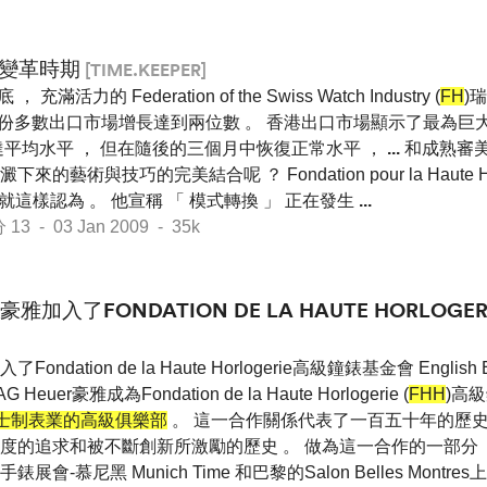
變革時期
[TIME.KEEPER]
 ， 充滿活力的 Federation of the Swiss Watch Industry (
FH
)
月份多數出口市場增長達到兩位數 。 香港出口市場顯示了最為巨大
達平均水平 ， 但在隨後的三個月中恢復正常水平 ，
...
和成熟審美
藝術與技巧的完美結合呢 ？ Fondation pour la Haute Horl
ogni就這樣認為 。 他宣稱 「 模式轉換 」 正在發生
...
 - 03 Jan 2009 - 35k
ER豪雅加入了FONDATION DE LA HAUTE HORLO
Fondation de la Haute Horlogerie高級鐘錶基金會 English E
 Heuer豪雅成為Fondation de la Haute Horlogerie (
FHH
)高
瑞士制表業的高級俱樂部
。 這一合作關係代表了一百五十年的歷史
的追求和被不斷創新所激勵的歷史 。 做為這一合作的一部分 ， T
-慕尼黑 Munich Time 和巴黎的Salon Belles Montres上展出