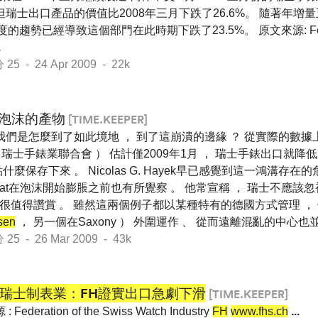
但瑞士出口產品的價值比2008年三月下跌了26.6%。 隨著年
一季度的趨勢已經導致這個部門在此時期下跌了23.5%。 原文來源: Federat
.
 - 24 Apr 2009 - 22k
泡沫的產物
[TIME.KEEPER]
我們是怎麼到了如此境地 ， 到了這崩潰的邊緣 ？ 從實際的數據
 瑞士手錶業聯合會 ） 估計僅2009年1月 ， 瑞士手錶出口就降低了
什麼保存下來 。 Nicolas G. Hayek早已感覺到這一鴻溝存在的
rsaat在泡沫開始膨脹之前也有所覺察 。 他常宣稱 ， 瑞士不應該
也很值得讚賞 。 雖然這兩個例子都以某種特有的德國方式管理 ，
sen
， 另一個在Saxony ） 外圍運作 、 從而遠離混亂的中心
 - 26 Mar 2009 - 43k
月瑞士制表業：FH證實出口急劇下滑
[TIME.KEEPER]
deration of the Swiss Watch Industry
FH
www.fhs.ch
...