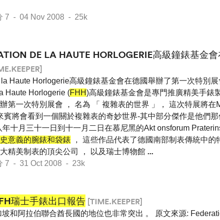
- 04 Nov 2008 - 25k
DATION DE LA HAUTE HORLOGERIE高級鐘錶
ME.KEEPER]
n de la Haute Horlogerie高級鐘錶基金會在德國舉辦了第一次特
a Haute Horlogerie (
FHH
)高級鐘錶基金會是專門推廣精美手錶製
第一次特別展會 ， 名為 「 複雜表的世界 」， 這次特展將在MU
 來賓將會看到一個關於複雜表的奇妙世界-其中部分傑作是他們那
月三十一日到十一月二日在慕尼黑的Akt onsforum Praterin
史意義的腕錶和袋錶
， 這些作品代表了德國南部制表傳統中的特
大精美制表的頂尖公司 ， 以及瑞士博物館
...
- 31 Oct 2008 - 23k
FH瑞士手錶出口報告
[TIME.KEEPER]
坡和阿拉伯聯合酋長國的地位也非常突出 。 原文來源: Federation of