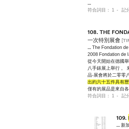
...
符合詞目： 1 - 記分 7 
108.
THE FON
一次特別展會
[TI
...
The Fondatio
2008 Fondation de l
從今天開始在德國舉辦
八手錶展上舉行 。
品-展會將於二零零八年十
出約六十五件具有歷
僅有的展品是來自各
符合詞目： 1 - 記分 7 
109.
...
新加