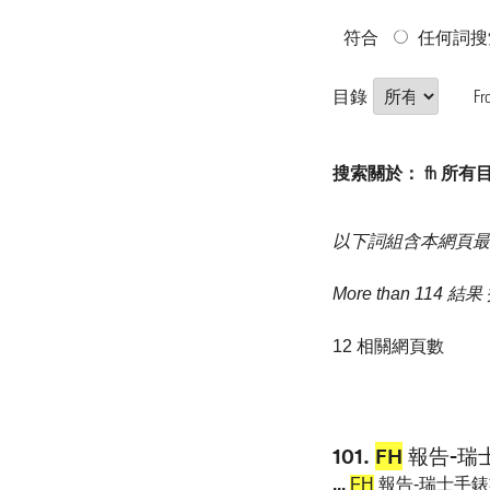
符合
任何詞搜
目錄
Fr
搜索關於： fh 所有
以下詞組含本網頁最
More than 114 結
12 相關網頁數
101.
FH
報告-瑞
...
FH
報告-瑞士手錶