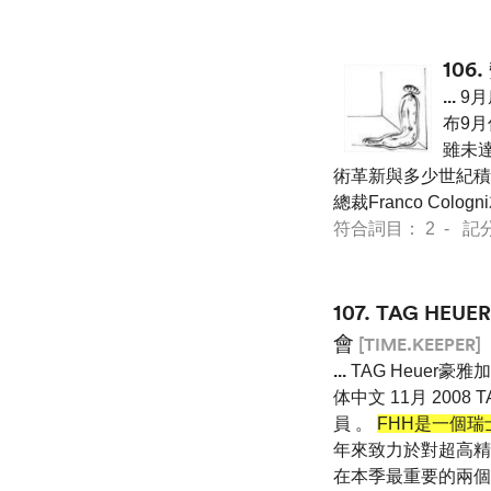
106.
...
9月底
布9
雖未
術革新與多少世紀積澱下來的
總裁Franco Col
符合詞目： 2 - 記分 13
107.
TAG HEU
會
[TIME.KEEPER]
...
TAG Heuer豪雅加入了
体中文 11月 2008 TAG
員 。
FHH是一個
年來致力於對超高精度
在本季最重要的兩個手錶展會