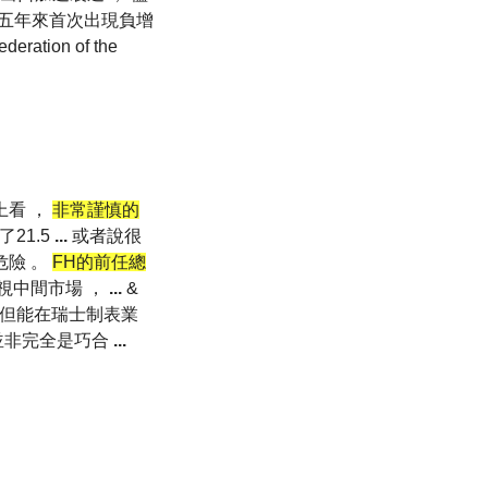
增量五年來首次出現負增
ion of the
上看 ，
非常謹慎的
21.5
...
或者說很
危險 。
FH的前任總
忽視中間市場 ，
...
&
 但能在瑞士制表業
也並非完全是巧合
...