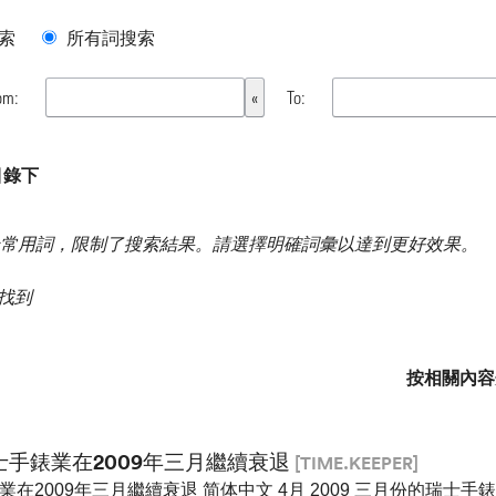
索
所有詞搜索
om:
To:
目錄下
常用詞，限制了搜索結果。請選擇明確詞彙以達到更好效果。
果 找到
按相關內容
士手錶業在2009年三月繼續衰退
[TIME.KEEPER]
業在2009年三月繼續衰退 简体中文 4月 2009 三月份的瑞士手