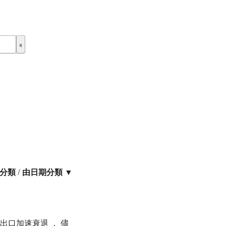
分類
/
由日期分類 ▼
錶出口加速衰退 ， 儘