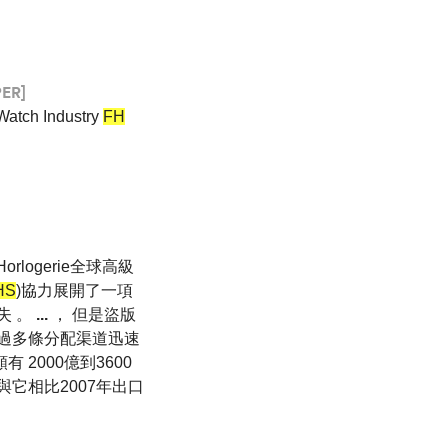
ER]
h Industry
FH
te Horlogerie全球高級
HS
)協力展開了一項
失 。
...
， 但是盜版
通過多條分配渠道迅速
2000億到3600
與它相比2007年出口