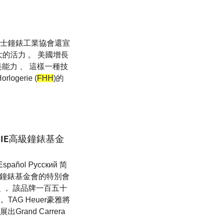
瑞士鐘錶工業協會還宣
的活力 。 美國增長
能力 、 這樣一種技
ogerie (
FHH
)的
GERIE高級鐘錶基金
spañol Pусский 简
級鐘錶基金會的特別會
 ， 該品牌一百五十
AG Heuer豪雅將
Grand Carrera