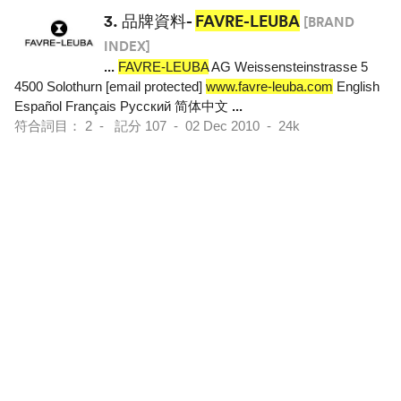
3.
品牌資料-
FAVRE-LEUBA
[BRAND
INDEX]
...
FAVRE-LEUBA
AG Weissensteinstrasse 5
4500 Solothurn [email protected]
www.favre-leuba.com
English
Español Français Pусский 简体中文
...
符合詞目： 2 - 記分 107 - 02 Dec 2010 - 24k