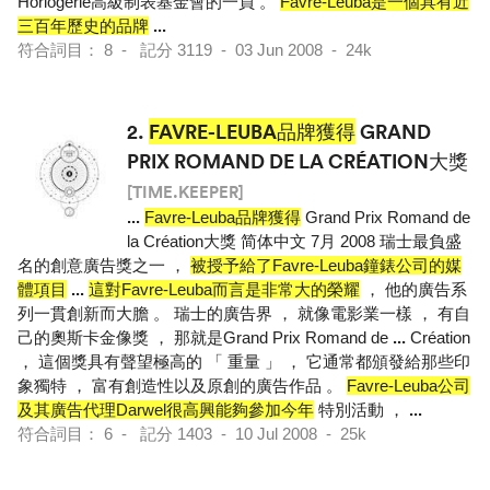
Horlogerie高級制表基金會的一員 。
Favre-Leuba是一個具有近
三百年歷史的品牌
...
符合詞目： 8 - 記分 3119 - 03 Jun 2008 - 24k
2.
FAVRE-LEUBA品牌獲得
GRAND
PRIX ROMAND DE LA CRÉATION大獎
[TIME.KEEPER]
...
Favre-Leuba品牌獲得
Grand Prix Romand de
la Création大獎 简体中文 7月 2008 瑞士最負盛
名的創意廣告獎之一 ，
被授予給了Favre-Leuba鐘錶公司的媒
體項目
...
這對Favre-Leuba而言是非常大的榮耀
， 他的廣告系
列一貫創新而大膽 。 瑞士的廣告界 ， 就像電影業一樣 ， 有自
己的奧斯卡金像獎 ， 那就是Grand Prix Romand de
...
Création
， 這個獎具有聲望極高的 「 重量 」 ， 它通常都頒發給那些印
象獨特 ， 富有創造性以及原創的廣告作品 。
Favre-Leuba公司
及其廣告代理Darwel很高興能夠參加今年
特別活動 ，
...
符合詞目： 6 - 記分 1403 - 10 Jul 2008 - 25k