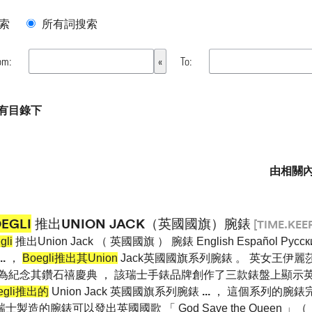
索
所有詞搜索
om:
To:
 所有目錄下
由相關
EGLI
推出UNION JACK（英國國旗）腕錶
[TIME.KEE
gli
推出Union Jack （ 英國國旗 ） 腕錶 English Español Pус
..
，
Boegli推出其Union
Jack英國國旗系列腕錶 。 英女王伊麗
， 為紀念其鑽石禧慶典 ， 該瑞士手錶品牌創作了三款錶盤上顯示
egli推出的
Union Jack 英國國旗系列腕錶
...
， 這個系列的腕錶
製造的腕錶可以發出英國國歌 「 God Save the Queen 」（