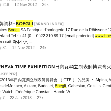
8 - 12 Nov 2012 - 26k
牌資料-
BOEGLI
[BRAND INDEX]
tres
Boegli
SA Fabrique d'horlogerie 17 Rue de la Rôtisserie
rland Tel : + 41 (0
...
0 )22 310 89 17 [email protected]
www.boeg
 Pусский 简体中文
...
 - 12 Nov 2012 - 24k
ENEVA TIME EXHIBITION日內瓦獨立制表師博覽
.KEEPER]
013年日內瓦獨立制表師博覽會 （ GTE ） 的品牌 ： Alpina, Antoine
ers deMonaco, Azzaro, Badollet,
Boegli
, Cabestan, Celsius, Cent
rd Watch, Frédérique Constant, Harold W
...
- 23 Jan 2013 - 27k