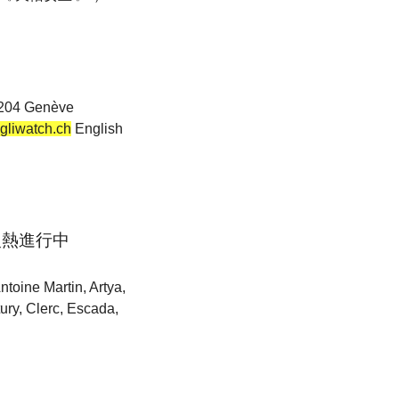
 1204 Genève
liwatch.ch
English
會火熱進行中
 Martin, Artya,
ury, Clerc, Escada,