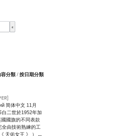
內容分類
/
按日期分類
PER]
ский 简体中文 11月
莎白二世於1952年加
英國國旗的不同表款
完全由技術熟練的工
 《 天佑女王 》 ）
...