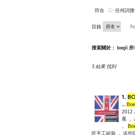
符合
任何詞搜
目錄
Fr
搜索關於： boegli
3 結果 找到
1.
BO
...
Boe
2012
.
冕 
。
Bo
匠手工組裝 ， 這些瑞士