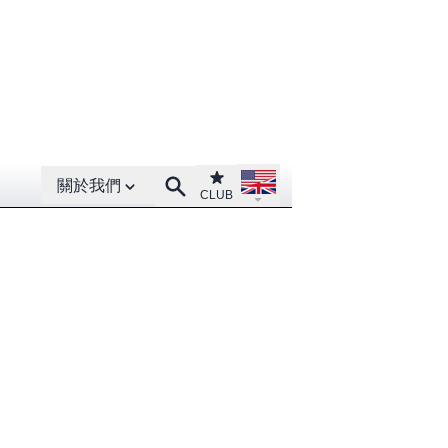
Open About menu
Open language menu
Club
Search
關於我們
CLUB