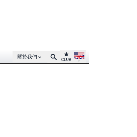
Open About menu
Open language menu
Club
Search
關於我們
CLUB