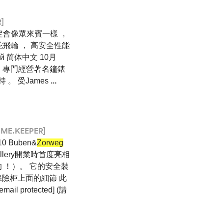
]
定會像眾來賓一樣 ，
分鐘陀飛輪 ， 高安全性能
ский 简体中文 10月
s （ 專門經營著名鐘錶
持 。 受James
...
IME.KEEPER]
0 Buben&
Zorweg
Gallery開業時首度亮相
 ！）。 它的安全裝
保險柜上面的細節 此
ail protected] (請