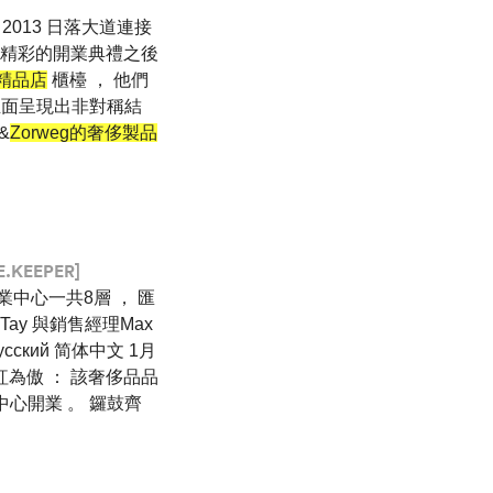
 2月 2013 日落大道連接
在精彩的開業典禮之後
p精品店
櫃檯 ， 他們
的正面呈現出非對稱結
&
Zorweg的奢侈製品
E.KEEPER]
業中心一共8層 ， 匯
e Tay 與銷售經理Max
 Pусский 简体中文 1月
為傲 ： 該奢侈品品
中心開業 。 鑼鼓齊