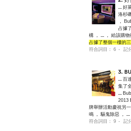
...
好萊
洛杉磯
， Bu
占據了
構 ，
...
， 給該購物街
占據了整個一樓的三
符合詞目： 6 - 記分 16
3.
B
...
百達
集了全球
...
Bub
2013
牌舉辦活動慶祝另一家
鳴 ， 驅鬼除惡 ，
...
符合詞目： 9 - 記分 50