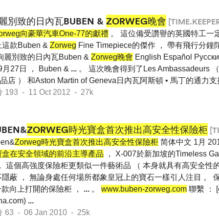
麗別致的日內瓦BUBEN &
ZORWEG晚會
[TIME.KEEPER
orweg向豪華汽車One-77的獻禮
。 這位備受讚譽的英國特工一
這款Buben &
Zorweg
Fine Timepiece的傑作 ， 帶有飛行
絢麗別致的日內瓦Buben &
Zorweg晚會
English Español Pус
 9月27日 ， Buben &
...
。 這次晚會得到了Les Ambassadeur
） 和Aston Martin of Geneva日內瓦阿斯頓 • 馬丁的通力支
3 - 11 Oct 2012 - 27k
UBEN&
ZORWEG時光寶盒首次推出高安全性保險柜
[T
en&
Zorweg時光寶盒首次推出高安全性保險柜
简体中文 1月 201
寶盒在安全領域的前沿主導產品
， X-007於新加坡的Timeless 
， 這個高強度保險柜更類似一件藝術品 （ 本身就具有高安全性的
隱蔽 ， 無論身處任何場所都象皇冠上的寶石一樣引人注目 。 
唯一一款向上打開的保險柜 ，
...
。
www.buben-zorweg.com
聯繫 ： [em
na.com)
...
 - 06 Jan 2010 - 25k