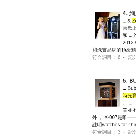
4.
絢
...
&
Z
喜歡上
和
...
2012
和珠寶品牌的頂級精品店 
符合詞目： 6 - 記分 19
5.
B
...
Bub
時光
。
...
置並不
外 ， X-007是
註明watches-for-chi
符合詞目： 3 - 記分 63