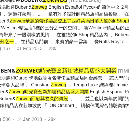
[TIME.KEEPER]
塢歡迎Buben&
Zorweg
English Español Pусский 简体中文
 ， 穿過好萊塢 、
...
， 還有許多設計師精品店和高檔餐廳 。 
ben&
Zorweg華麗的奢侈製品登上了西好萊塢日落大道的InSho
Westime精品店1樓的三分之一的空間 。 新Westime精品店
帶來了一股別樣的風情 ， 在雅致的InShop精品店內 ， Buben
分之一
。 在精品店門前 ， 來賓的豪車雲集 ， 像Rolls-Royce
...
7 - 01 Feb 2013 - 28k
UBEN&
ZORWEG時光寶盒新加坡精品店盛大開業
[TIM
翡麗和Cartier卡地亞等著名奢侈品精品店同台經營 ， 該大型商
各大品牌 。 Christian
Zorweg
， Tempo Luxe 總經理Jimmi
en&
Zorweg時光寶盒新加坡精品店盛大開業
English Español
 Buben&
Zorweg回顧其悠久的傳統
，
...
， 並且也以新年的開門紅
精品店在新加坡的 「 ION Orchard 」 購物休閒綜合體驗商業
6 - 14 Jan 2013 - 28k