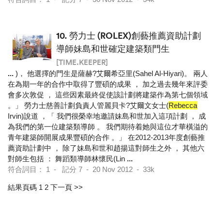
10.
勞力士 (ROLEX)創藝推薦資助計劃
導師妹島和世確定建築類門生
[TIME.KEEPER]
...
)， 他選擇的門生是薩赫?艾爾希亞里(Sahel Al-Hiyari)。 兩人
在為期一年的合作中取得了豐碩的成果 ， 加之過去幾年來評委
會多次敦促 ， 這些因素最終促使該計劃將建築作為第七個領域
。」 勞力士慈善計劃負責人管麗貝卡?艾爾文女士(
Rebecca
Irvin)說道 ，「 我們很榮幸地邀請妹島和世加入這項計劃 ， 成
為我們的第一位建築類導師 。 我們期待着她與這位才華橫溢的
青年建築師開展成果豐碩的合作 。」 在2012-2013年度創藝推
薦資助計劃中 ， 除了妹島和世和趙揚這對師生之外 ， 其他六
對師生包括 ： 舞蹈類導師林懷民(Lin
...
符合詞目： 1 - 記分 7 - 20 Nov 2012 - 33k
結果頁碼 1
2
下一頁 >>