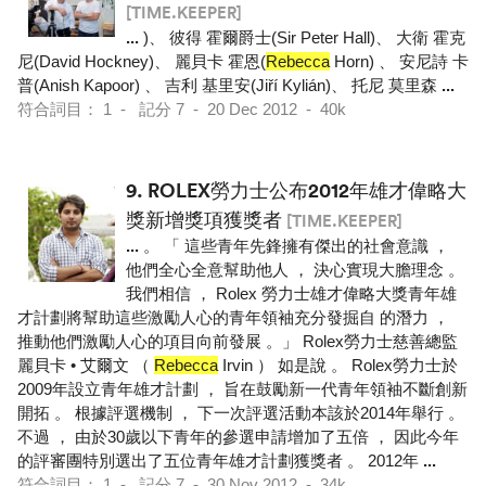
[TIME.KEEPER]
...
)、 彼得 霍爾爵士(Sir Peter Hall)、 大衛 霍克
尼(David Hockney)、 麗貝卡 霍恩(
Rebecca
Horn) 、 安尼詩 卡
普(Anish Kapoor) 、 吉利 基里安(Jiří Kylián)、 托尼 莫里森
...
符合詞目： 1 - 記分 7 - 20 Dec 2012 - 40k
9.
ROLEX勞力士公布2012年雄才偉略大
獎新增獎項獲獎者
[TIME.KEEPER]
...
。 「 這些青年先鋒擁有傑出的社會意識 ，
他們全心全意幫助他人 ， 決心實現大膽理念 。
我們相信 ， Rolex 勞力士雄才偉略大獎青年雄
才計劃將幫助這些激勵人心的青年領袖充分發掘自 的潛力 ，
推動他們激勵人心的項目向前發展 。」 Rolex勞力士慈善總監
麗貝卡 • 艾爾文 （
Rebecca
Irvin ） 如是說 。 Rolex勞力士於
2009年設立青年雄才計劃 ， 旨在鼓勵新一代青年領袖不斷創新
開拓 。 根據評選機制 ， 下一次評選活動本該於2014年舉行 。
不過 ， 由於30歲以下青年的參選申請增加了五倍 ， 因此今年
的評審團特別選出了五位青年雄才計劃獲獎者 。 2012年
...
符合詞目： 1 - 記分 7 - 30 Nov 2012 - 34k