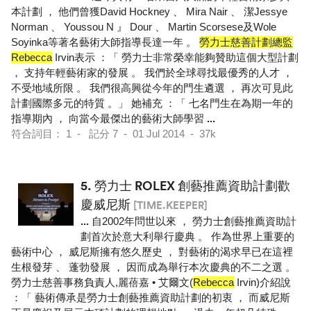
本計劃 ， 他們曾獲David Hockney 、 Mira Nair 、 潔Jessye
Norman 、 Youssou N 』 Dour 、 Martin Scorsese及Wole
Soyinka等著名藝術大師指導長達一年 。
勞力士慈善計劃總監
Rebecca
Irvin表示 ：「 勞力士非常榮幸能夠贊助這個大型計劃
， 支持年輕藝術家的發展 。 我們於全球尋找最優秀的人才 ，
不受地域所限 。 我們很高興從今年的門生遴選 ， 再次可見此
計劃國際多元的特質 。」 她補充 ：「 七名門生在為期一年的
指導期內 ， 向當今最傑出的藝術大師學習
...
符合詞目： 1 - 記分 7 - 01 Jul 2014 - 37k
5.
勞力士 ROLEX 創藝推薦資助計劃歡
慶威尼斯
[TIME.KEEPER]
...
自2002年問世以來 ， 勞力士創藝推薦資助計
劃首次於意大利舉行慶典 。 作為世界上重要的
藝術中心 ， 威尼斯擁有悠久歷史 ， 對藝術的渴求早已在這裡
生根發芽 、 蓬勃發展 ， 因而成為舉行本次慶典的不二之選 。
勞力士慈善事務負責人,麗蓓嘉 • 艾爾文(
Rebecca
Irvin)介紹說
：「 藝術傳承是勞力士創藝推薦資助計劃的初衷 ， 而威尼斯