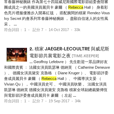
常春藤神秘腕錶 作為第七十四屆威尼斯國際電影節組委會陪審
團成員之一的美國演員麗貝卡 豪爾 （
Rebecca
Hall ） 身着彩
色亮片禮服優雅步入開幕紅毯 ， 搭配腕間的積家 Rendez-Vous
Ivy Secret 約會系列常春藤神秘腕錶 ， 盡顯自信迷人的女性風
采 。
...
符合詞目： 1 - 記分 7 - 14 Oct 2017 - 33k
2.
積家 JAEGER-LECOULTRE 與威尼斯
電影節共襄電影之夜
[TIME.KEEPER]
...
Geoffroy Lefebvre ） 先生歡迎一眾品牌好友
和國際貴賓 ： 法國女演員凱瑟琳 德納芙 （ Catherine Deneuve
）、 德國女演員黛安 克魯格 （ Diane Kruger ）、 電影節評委
會成員麗貝卡 豪爾 （
Rebecca
Hall ）、 中國導演文晏 （
Vivian Qu ）， 中國演員史可 、 中國演員耿樂 。 法國女演員
凱瑟琳 德納芙 德國女演員黛安 克魯格 積家全球副總裁樂傅恆
與電影節評委會成員麗貝卡 豪爾 （ 左起
...
符合詞目： 1 - 記分 7 - 19 Sep 2017 - 34k