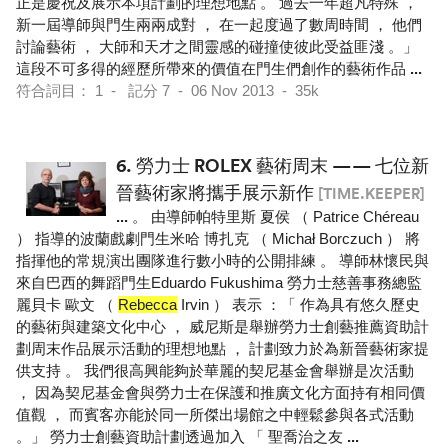
正是慶祝及展示本項計劃的理想地點 。 過去一年超凡特殊 ，
新一屆導師與門生兩兩成對 ， 在一起度過了數周時間 ， 他們
討論藝術 ， 大師和天才之間靈感的碰撞使彼此受益匪淺 。」
這段不可多得的經歷所帶來的價值在門生們創作的藝術作品
...
符合詞目： 1 - 記分 7 - 06 Nov 2013 - 35k
6.
勞力士 ROLEX 藝術周末 —— 七位新
晉藝術家將攜手展示新作
[TIME.KEEPER]
...
。 由導師帕特里斯 夏侯 （ Patrice Chéreau
） 指導的波蘭戲劇門生米哈 博扎克 （ Michał Borczuch ） 將
指揮他的常規演出團隊進行數小時的公開排練 。 導師林懷民與
來自巴西的舞蹈門生Eduardo Fukushima 勞力士慈善事務總監
麗貝卡 歐文 （
Rebecca
Irvin ） 表示 ：「 作為具有悠久歷史
的藝術與建築文化中心 ， 威尼斯是舉辦勞力士創藝推薦資助計
劃周末作品展示活動的理想地點 ， 計劃致力於為新晉藝術家提
供支持 。 我們很高興能夠於華麗的契尼基金會舉辦是次活動
， 因為契尼基金會與勞力士在保護和推廣文化方面持有相同價
值觀 ， 而賓客亦能於同一所傑出場館之中輕鬆參與各式活動
。」 勞力士創藝資助計劃透過加入 「 聖喬治之友
...