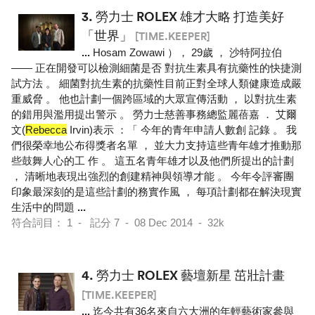
3.
勞力士 ROLEX 雄才大略 打造美好
「世界」
[TIME.KEEPER]
...
Hosam Zowawi ）， 29歲 ， 沙特阿拉伯
—— 正在開發可以檢測細菌是否 對抗生素具有抗藥性的快捷測
試方法 。 細菌對抗生素的抗藥性目前正對全球人類健康造成嚴
重威脅 。 他也計劃一個跨區域的大眾宣傳活動 ， 以對抗生素
的錯用與濫用提出警示 。 勞力士慈善事務總監麗蓓嘉 ． 艾爾
文(
Rebecca
Irvin)表示 ：「 今年的青年申請人數創 記錄 。 我
們很榮幸地公布得獎者名單 ， 並大力支持這些青年雄才推動那
些鼓舞人心的工 作 。 這五名青年雄才以及他們所提出的計劃
， 清晰地表現出強烈的創建精神與領導才能 。 今年令評審團
印象最深刻的是這些計劃的務實作風 ， 每項計劃都在解決現實
生活中的問題
...
符合詞目： 1 - 記分 7 - 08 Dec 2014 - 32k
4.
勞力士 ROLEX 藝壇新星 茁壯計畫
[TIME.KEEPER]
...
迄今共有36名來自六大洲的年輕藝術家參與