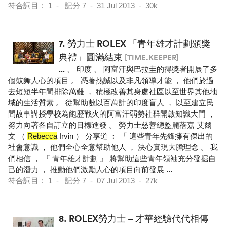
符合詞目： 1 - 記分 7 - 31 Jul 2013 - 30k
7.
勞力士 ROLEX 「青年雄才計劃頒獎
典禮」圓滿結束
[TIME.KEEPER]
...
、 印度 、 阿富汗與巴拉圭的得獎者開展了多
個鼓舞人心的項目 。 憑著熱誠以及非凡領導才能 ， 他們於過
去短短半年間排除萬難 ， 積極改善其身處社區以至世界其他地
域的生活質素 。 從幫助數以百萬計的印度盲人 ， 以至建立民
間故事講授學校為飽歷戰火的阿富汗弱勢社群開啟知識大門 ，
努力向著各自訂立的目標進發 。 勞力士慈善總監麗蓓嘉 艾爾
文 （
Rebecca
Irvin ） 分享道 ︰ 「 這些青年先鋒擁有傑出的
社會意識 ， 他們全心全意幫助他人 ， 決心實現大膽理念 。 我
們相信 ， 『 青年雄才計劃 』 將幫助這些青年領袖充分發掘自
己的潛力 ， 推動他們激勵人心的項目向前發展
...
符合詞目： 1 - 記分 7 - 07 Jul 2013 - 27k
8.
ROLEX勞力士 – 才華經驗代代相傳