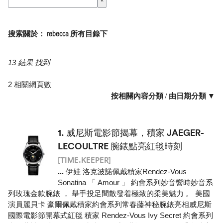
搜索關於： rebecca 所有目錄下
13 結果 找到
2 相關網頁數
按相關內容分類
/
由日期分類 ▼
1.
威尼斯電影節揭幕，積家 JAEGER-
LECOULTRE 腕錶點亮紅毯時刻
[TIME.KEEPER]
...
伊娃 洛克波諾佩戴積家Rendez-Vous
Sonatina 「 Amour 」 約會系列妙音響時妙音系
列玫瑰金款腕錶 ， 舉手投足間散發着極致的柔美魅力 。 美國
演員麗貝卡 豪爾佩戴積家約會系列常春藤神秘腕錶亮相威尼斯
國際電影節開幕式紅毯 積家 Rendez-Vous Ivy Secret 約會系列