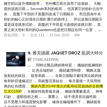
鏤空的以提升傳動效率 。 另外機芯再次採用了硅遊絲 。 大幅
度的逆跳日期
...
Seconde系列的格局 ， 但其實它的秒針位在中
央 ， 面盤下半部的子面盤則改成了日期顯示 ， 而且因為中央
秒針的軸心正好擋在日期針運行的路徑上 ， 所以這個日期顯示
還是採逆跳形式的 。 面盤的下半部是大面積的逆跳日期 ， 其
實之前大秒針系列的Quantieme也是把日期設在同一位置 ，
...
符合詞目： 6 - 記分 111 - 21 Dec 2015 - 40k
9.
雅克德羅 JAQUET DROZ 藍調大時分
針
[TIME.KEEPER]
...
， 同時沿襲品牌經典特質 ： 纖細的藍鋼指針
、 紅色尖端秒針 、 鍍銠處理時標 、 雕飾太陽
放射紋的錶冠 、 箱形表鏡 … … 全新日期顯示窗採用尖銳的稜
角和斜切邊緣設計 ， 與錶盤完美結合 ， 每月最後一天採用經
典的紅色標識 。
腕錶內置2014年推出的配有硅質遊絲的全新機
芯JD1150P
， 令腕錶性能更臻卓越 。 腕錶僅重數毫克 ， 神奇
幻妙 ， 盡顯技術之精 … … 實際上 ， 硅不僅具有抗磁性能 ，
且不受壓力和溫度變化影響 ， 確保在極端條件下 ， 腕錶能長