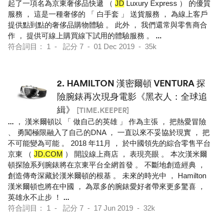
起了一項名為京東奢侈品快遞 （
JD
Luxury Express ） 的優質
服務 ， 這是一種奢侈的 「 白手套 」 送貨服務 ， 為線上客戶
提供點到點的奢侈品購物體驗 。 此外 ， 我們還常與零售商合
作 ， 提供可線上購買線下試用的體驗服務 。
...
符合詞目： 1 - 記分 7 - 01 Dec 2019 - 35k
2.
HAMILTON 漢密爾頓 VENTURA 探
險腕錶再次現身電影《黑衣人：全球追
緝》
[TIME.KEEPER]
...
， 漢米爾頓以 「 做自己的英雄 」 作為主張 ， 把熱愛冒險
、 勇闖極限融入了自己的DNA ， 一直以來不妥協於現實 ， 把
不可能變為可能 。 2018 年11月 ， 於中國領先的綜合零售平台
京東 （
JD.COM
） 開設線上商店 ， 表現亮眼 。 本次漢米爾
頓探險系列腕錶將在京東平台全網首發 。 不斷地創造經典 ，
創造傳奇深藏於漢米爾頓的根基 。 未來的時光中 ， Hamilton
漢米爾頓也將在中國 ， 為眾多的腕錶愛好者帶來更多驚喜 ，
英雄永不止步 ！
...
符合詞目： 1 - 記分 7 - 17 Jun 2019 - 32k