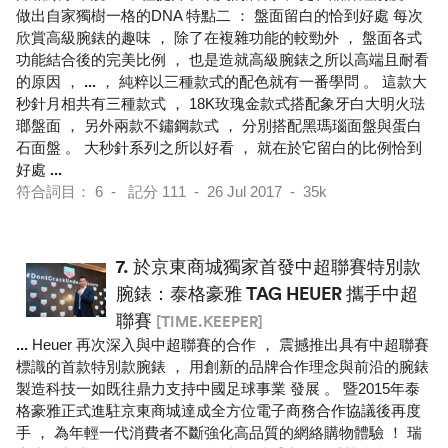
做出自家獨樹一格的DNA 特點二 ： 盤面留白的恰到好處 每次
欣賞高級腕錶的趣味 ， 除了在複雜功能的較勁外 ， 盤面各式
功能結合後的完美比例 ， 也是造就高級腕錶之所以高端且耐看
的原因 ，
...
， 純粹以三種款式的配色就有一番學問 。 這款大
秒針月相共有三種款式 ， 18K玫瑰金款式搭配象牙白大明火琺
瑯盤面 ， 另外兩款不鏽鋼款式 ， 分別搭配黑瑪瑙面盤與蛋白
石面盤 。 大秒針系列之所以好看 ， 就在於它留白的比例恰到
好處
...
符合詞目： 6 - 記分 111 - 26 Jul 2017 - 35k
7.
於京東商城獨家首發中超聯賽特別款
腕錶：泰格豪雅 TAG HEUER 攜手中超
聯賽
[TIME.KEEPER]
...
Heuer 再次深入與中超聯賽的合作 ， 震撼推出具有中超聯賽
標識的首款特別款腕錶 ， 用創新的品牌合作理念與前沿的腕錶
製造科技一如既往鼎力支持中國足球事業 發展 。 暨2015年泰
格豪雅正式進駐京東商城達成全方位電子商務合作協議後再度
手 ， 為年輕一代消費者不斷強化高品質的網絡購物體驗 ！ 瑞