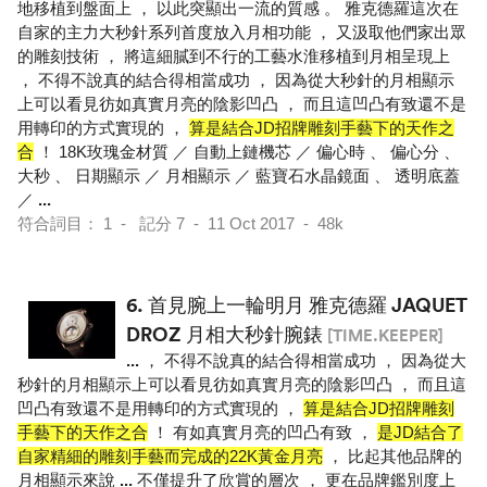
地移植到盤面上 ， 以此突顯出一流的質感 。 雅克德羅這次在
自家的主力大秒針系列首度放入月相功能 ， 又汲取他們家出眾
的雕刻技術 ， 將這細膩到不行的工藝水淮移植到月相呈現上
， 不得不說真的結合得相當成功 ， 因為從大秒針的月相顯示
上可以看見彷如真實月亮的陰影凹凸 ， 而且這凹凸有致還不是
用轉印的方式實現的 ，
算是結合JD招牌雕刻手藝下的天作之
合
！ 18K玫瑰金材質 ／ 自動上鏈機芯 ／ 偏心時 、 偏心分 、
大秒 、 日期顯示 ／ 月相顯示 ／ 藍寶石水晶鏡面 、 透明底蓋
／
...
符合詞目： 1 - 記分 7 - 11 Oct 2017 - 48k
6.
首見腕上一輪明月 雅克德羅 JAQUET
DROZ 月相大秒針腕錶
[TIME.KEEPER]
...
， 不得不說真的結合得相當成功 ， 因為從大
秒針的月相顯示上可以看見彷如真實月亮的陰影凹凸 ， 而且這
凹凸有致還不是用轉印的方式實現的 ，
算是結合JD招牌雕刻
手藝下的天作之合
！ 有如真實月亮的凹凸有致 ，
是JD結合了
自家精細的雕刻手藝而完成的22K黃金月亮
， 比起其他品牌的
月相顯示來說
...
不僅提升了欣賞的層次 ， 更在品牌鑑別度上