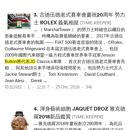
3.
古德伍德老式賽車會慶祝20周年 勞力
士 ROLEX 義氣相挺
[TIME.KEEPER]
...
（ MarshalTower ） 的勞力士時鐘也以矚目的
形象提醒着車手 ， 時機為取勝最關鍵的要素 。 2017年古德伍
德老式賽車會的氛圍 —— FIAT 500賽道巡遊的情況 。©Rolex,
Guillaume Mégevand 在本屆古德伍德老式賽車會上 ， 包括
2009年國際汽車聯盟一級方程式賽車世界車手冠軍Jenson
Button將代表JD
Classics車隊 ， 首次於古德伍德老式賽車會亮
相 ， 與其他頂尖車手增添現場熠熠星光 ， 包括勞力士代言人
Jackie Stewart爵士 、 Tom Kristensen 、 David Coulthard 、
Jean Alesi 、 Derek
...
符合詞目： 1 - 記分 7 - 29 Dec 2018 - 34k
4.
渾身藝術細胞 JAQUET DROZ 雅克德
羅2018新品鑑賞
[TIME.KEEPER]
...
雅克德羅2018年慶祝創立280周年 ， 為此品
牌特地舉行了新品鑑賞會 ， 活動現場除了介紹