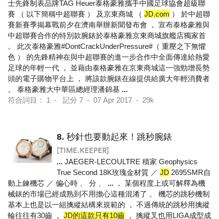
士先鋒制表品牌TAG Heuer泰格豪雅攜手中國足球協會超級聯
賽 （ 以下簡稱中超聯賽 ） 及京東商城 （
JD.com
） 於中超聯
賽新賽季揭幕戰前夕在濟南舉辦新聞發布會 ， 宣布泰格豪雅與
中超聯賽合作的特別款腕錶於泰格豪雅京東商城旗艦店獨家首
。 此次泰格豪雅#DontCrackUnderPressure#（ 重壓之下無懼
色 ） 的先鋒精神在與中超聯賽的進一步合作中全面傳達給熱愛
足球的年輕一代 ， 並藉由泰格豪雅在京東商城這一強勁增長勢
頭的電子購物平台上 ， 將該款腕錶在線提供給廣大年輕消費者
。 泰格豪雅大中華區總經理潘錦基
...
符合詞目： 1 - 記分 7 - 07 Apr 2017 - 29k
8.
秒針也要動起來！跳秒腕錶
[TIME.KEEPER]
...
JAEGER-LECOULTRE 積家 Geophysics
True Second 18K玫瑰金材質 ／
JD
2695SMR自
動上鍊機芯 ／ 偏心時 、 分 、
...
， 某個程度上或可解釋為機
械錶的市場已經成熟到不用擔心這種混淆了 。 機芯的跳秒機制
基本上也是以一組擒縱結構來規範的 ， 不過傳統的跳秒用擒縱
輪往往有30齒 ，
JD的這款只有10齒
， 擒縱叉也用LIGA成型成