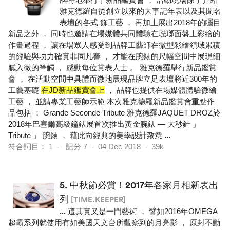
雅克德羅自從創立以來的大事記年表以及其聞名
表壇的各式 飾工藝 ， 再加上展出2018年的矚目
新品之外 ， 同時也邀請在場媒體共同體驗在琺瑯面盤上彩繪的
作畫過程 ， 讓在場眾人感受到品牌工藝師在微型彩繪領域累積
的經驗與功力確實非同凡響 ， 才能在腕錶的尺幅空間中展現細
膩入微的筆觸 ， 感動每位賞表人士 。 雅克德羅舉行新品鑑賞
會 ， 在活動空間中具體而微地展現品牌立足表壇將近300年的
工藝基礎
在JD新品鑑賞會上
， 品牌也提供在場媒體體驗微繪
工藝 ， 並請專業工藝師示範 本次雅克德羅新品鑑賞會重點作
品包括 ： Grande Seconde Tribute 雅克德羅JAQUET DROZ於
2018年巴塞爾高級鐘錶展首次推出黃金腕錶 — 大秒針 」
Tribute 」 腕錶 ， 藉此向經典的美學設計致意
...
符合詞目： 1 - 記分 7 - 04 Dec 2018 - 39k
5.
中秋節必賞！2017年各家月相新表出
列
[TIME.KEEPER]
...
這其實又是一門藝術 ， 譬如2016年OMEGA
超霸系列就使用有如美國天文台所觀察到的月亮影 ， 原封不動