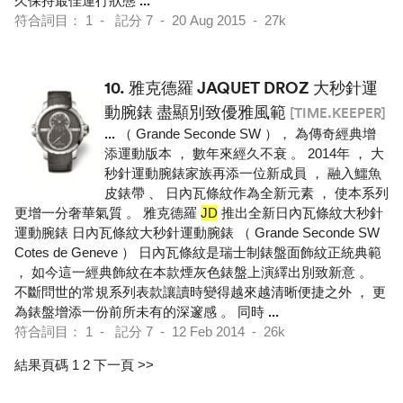
久保持最佳運行狀態
...
符合詞目： 1 - 記分 7 - 20 Aug 2015 - 27k
10.
雅克德羅 JAQUET DROZ 大秒針運
動腕錶 盡顯別致優雅風範
[TIME.KEEPER]
...
（ Grande Seconde SW ）， 為傳奇經典增
添運動版本 ， 數年來經久不衰 。 2014年 ， 大
秒針運動腕錶家族再添一位新成員 ， 融入鱷魚
皮錶帶 、 日內瓦條紋作為全新元素 ， 使本系列
更增一分奢華氣質 。 雅克德羅
JD
推出全新日內瓦條紋大秒針
運動腕錶 日內瓦條紋大秒針運動腕錶 （ Grande Seconde SW
Cotes de Geneve ） 日內瓦條紋是瑞士制錶盤面飾紋正統典範
， 如今這一經典飾紋在本款煙灰色錶盤上演繹出別致新意 。
不斷問世的常規系列表款讓讀時變得越來越清晰便捷之外 ， 更
為錶盤增添一份前所未有的深邃感 。 同時
...
符合詞目： 1 - 記分 7 - 12 Feb 2014 - 26k
結果頁碼 1
2
下一頁 >>