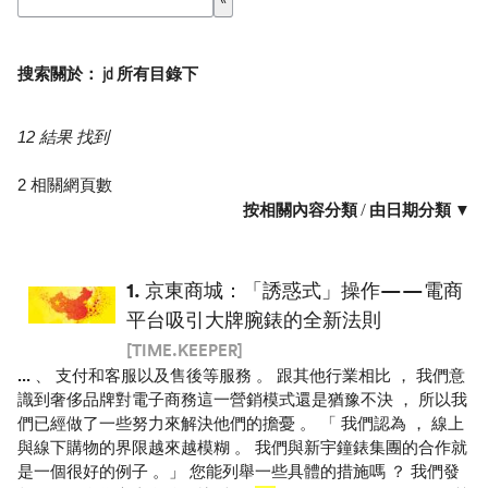
搜索關於： jd 所有目錄下
12 結果 找到
2 相關網頁數
按相關內容分類
/
由日期分類 ▼
1.
京東商城：「誘惑式」操作——電商
平台吸引大牌腕錶的全新法則
[TIME.KEEPER]
...
、 支付和客服以及售後等服務 。 跟其他行業相比 ， 我們意
識到奢侈品牌對電子商務這一營銷模式還是猶豫不決 ， 所以我
們已經做了一些努力來解決他們的擔憂 。 「 我們認為 ， 線上
與線下購物的界限越來越模糊 。 我們與新宇鐘錶集團的合作就
是一個很好的例子 。」 您能列舉一些具體的措施嗎 ？ 我們發