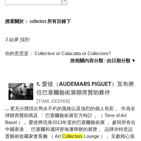
搜索關於： collectors 所有目錄下
3 結果 找到
你的意思是：
Collective
or
Calacatta
or
Collectors
?
按相關內容分類
/
由日期分類 ▼
1.
愛彼（AUDEMARS PIGUET）宣布將
任巴塞爾藝術展聯席贊助夥伴
[TIME.KEEPER]
...
更充分體現出雋永不朽的風格以及強烈的個人色彩 。 作為全
球聯席贊助商及 「 巴塞爾藝術展官方時計 」（ Time of Art
Basel ）， 愛彼將現身2013年度的巴塞爾藝術展 ， 參與所有在
中國香港 、 巴塞爾和邁阿密海灘舉辦的展覽 。 品牌亦特意設
置藝術收藏家會客廳 （ Art
Collectors
Lounge ）， 呈獻精心策