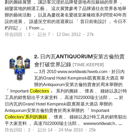
劃的腕錶展覽 ， 讓訪客沉浸於品牌發源地布拉蘇絲的世界 ，
細鑒當地的精湛工藝 。 這次展覽參考了品牌過往在世界各地舉
辦的藝術活動 ， 以及為慶祝著名愛彼皇家橡樹系列問世40年而
設的巡展 。 該盛況空前的巡迴展以 「 昔日前衛設計 ， 今日不
朽印記 」（ From
...
符合詞目： 1 - 記分 7 - 12 Dec 2012 - 27k
2.
日內瓦ANTIQUORUM安第古倫拍賣
會打破世界記錄
[TIME.KEEPER]
...
3月 2010 www.worldwatchweb.com - 於日內
瓦的Grand Hotel Kempinski凱賓斯基大酒店 舉
辦的Antiquorum安第古倫拍賣會於周末舉辦的
「 Important
Collectors
』 系列的腕錶 、 懷表 、 鐘錶以及計時
工具的銷售額出乎大家意料 ， 高達7022000瑞士法郎 。
...
於
日內瓦的Grand Hotel Kempinski凱賓斯基大酒店 舉辦的
Antiquorum安第古倫拍賣會於周末舉辦的 「 Important
Collectors'系列的腕錶
、 懷表 、 鐘錶以及計時工具的銷售額出
乎大家意料 ， 高達7022000瑞士法郎 。 wwwworldwatch..
...
符合詞目： 2 - 記分 14 - 24 Mar 2010 - 25k