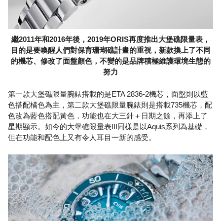
繼2011年和2016年後，2019年ORIS再度推出大堡礁限量表，
目的是要喚醒人們對保育珊瑚礁計畫的重視，新款換上了不同
的機芯、修改了面盤顏色，不變的是品牌積極維護環境生態的
努力
第一款大堡礁限量腕錶搭載的是ETA 2836-2機芯，面盤則以藍
色搭配橘色為主，第二款大堡礁限量腕錶則是搭載735機芯，配
色改為藍色搭配黃色，功能也在大三針＋日期之餘，再添上了
星期顯示。如今的大堡礁限量表III同樣是以Aquis系列為基礎，
但在功能和配色上又有令人耳目一新的感受。