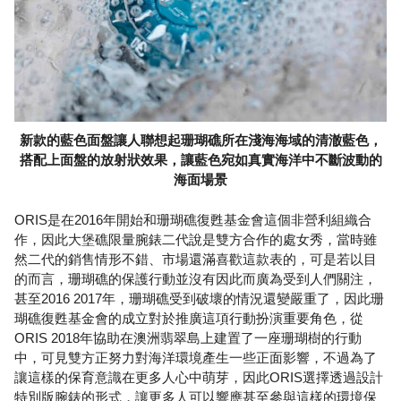
新款的藍色面盤讓人聯想起珊瑚礁所在淺海海域的清澈藍色，
搭配上面盤的放射狀效果，讓藍色宛如真實海洋中不斷波動的
海面場景
ORIS是在2016年開始和珊瑚礁復甦基金會這個非營利組織合
作，因此大堡礁限量腕錶二代說是雙方合作的處女秀，當時雖
然二代的銷售情形不錯、市場還滿喜歡這款表的，可是若以目
的而言，珊瑚礁的保護行動並沒有因此而廣為受到人們關注，
甚至2016 2017年，珊瑚礁受到破壞的情況還變嚴重了，因此珊
瑚礁復甦基金會的成立對於推廣這項行動扮演重要角色，從
ORIS 2018年協助在澳洲翡翠島上建置了一座珊瑚樹的行動
中，可見雙方正努力對海洋環境產生一些正面影響，不過為了
讓這樣的保育意識在更多人心中萌芽，因此ORIS選擇透過設計
特別版腕錶的形式，讓更多人可以響應甚至參與這樣的環境保