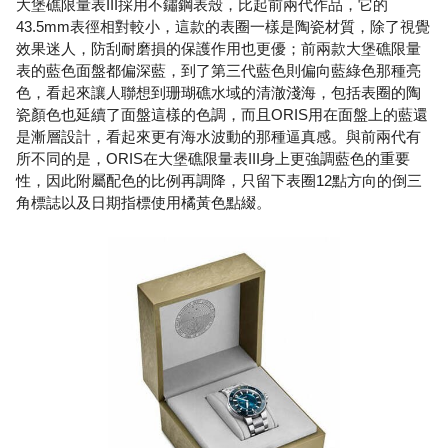
大堡礁限量表III採用不鏽鋼表殼，比起前兩代作品，它的
43.5mm表徑相對較小，這款的表圈一樣是陶瓷材質，除了視覺
效果迷人，防刮耐磨損的保護作用也更優；前兩款大堡礁限量
表的藍色面盤都偏深藍，到了第三代藍色則偏向藍綠色那種亮
色，看起來讓人聯想到珊瑚礁水域的清澈淺海，包括表圈的陶
瓷顏色也延續了面盤這樣的色調，而且ORIS用在面盤上的藍還
是漸層設計，看起來更有海水波動的那種逼真感。與前兩代有
所不同的是，ORIS在大堡礁限量表III身上更強調藍色的重要
性，因此附屬配色的比例再調降，只留下表圈12點方向的倒三
角標誌以及日期指標使用橘黃色點綴。