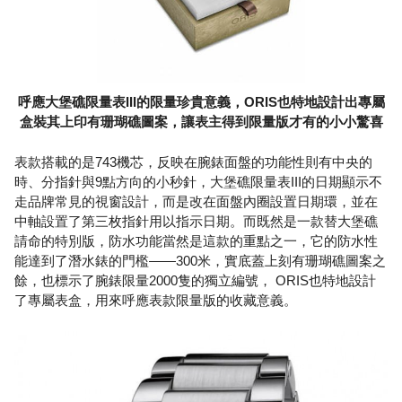
呼應大堡礁限量表III的限量珍貴意義，ORIS也特地設計出專屬
盒裝其上印有珊瑚礁圖案，讓表主得到限量版才有的小小驚喜
表款搭載的是743機芯，反映在腕錶面盤的功能性則有中央的
時、分指針與9點方向的小秒針，大堡礁限量表III的日期顯示不
走品牌常見的視窗設計，而是改在面盤內圈設置日期環，並在
中軸設置了第三枚指針用以指示日期。而既然是一款替大堡礁
請命的特別版，防水功能當然是這款的重點之一，它的防水性
能達到了潛水錶的門檻——300米，實底蓋上刻有珊瑚礁圖案之
餘，也標示了腕錶限量2000隻的獨立編號， ORIS也特地設計
了專屬表盒，用來呼應表款限量版的收藏意義。