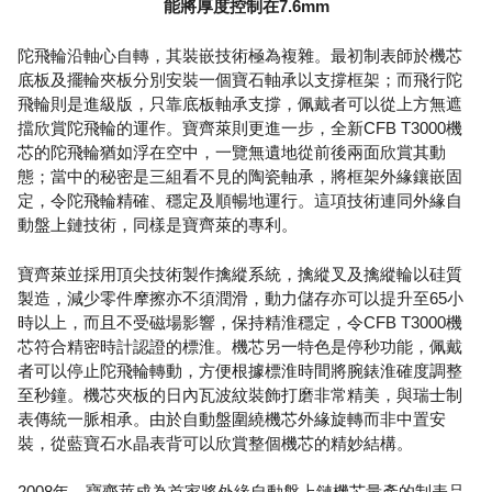
能將厚度控制在7.6mm
陀飛輪沿軸心自轉，其裝嵌技術極為複雜。最初制表師於機芯
底板及擺輪夾板分別安裝一個寶石軸承以支撐框架；而飛行陀
飛輪則是進級版，只靠底板軸承支撐，佩戴者可以從上方無遮
擋欣賞陀飛輪的運作。寶齊萊則更進一步，全新CFB T3000機
芯的陀飛輪猶如浮在空中，一覽無遺地從前後兩面欣賞其動
態；當中的秘密是三組看不見的陶瓷軸承，將框架外緣鑲嵌固
定，令陀飛輪精確、穩定及順暢地運行。這項技術連同外緣自
動盤上鏈技術，同樣是寶齊萊的專利。
寶齊萊並採用頂尖技術製作擒縱系統，擒縱叉及擒縱輪以硅質
製造，減少零件摩擦亦不須潤滑，動力儲存亦可以提升至65小
時以上，而且不受磁場影響，保持精淮穩定，令CFB T3000機
芯符合精密時計認證的標淮。機芯另一特色是停秒功能，佩戴
者可以停止陀飛輪轉動，方便根據標淮時間將腕錶淮確度調整
至秒鐘。機芯夾板的日內瓦波紋裝飾打磨非常精美，與瑞士制
表傳統一脈相承。由於自動盤圍繞機芯外緣旋轉而非中置安
裝，從藍寶石水晶表背可以欣賞整個機芯的精妙結構。
2008年，寶齊萊成為首家將外緣自動盤上鏈機芯量產的制表品