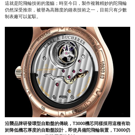
這就是陀飛輪技術的濫觴；時至今日，製作複雜精妙的陀飛輪
仍然深受推崇，被譽為高難度的鐘表技術之一，目前只有少數
制表廠可以駕馭。
沿襲品牌研發環型自動盤的傳統，T3000機芯同樣採用這種有助
於降低機芯厚度的自動盤設計，即使具備陀飛輪裝置，T3000仍