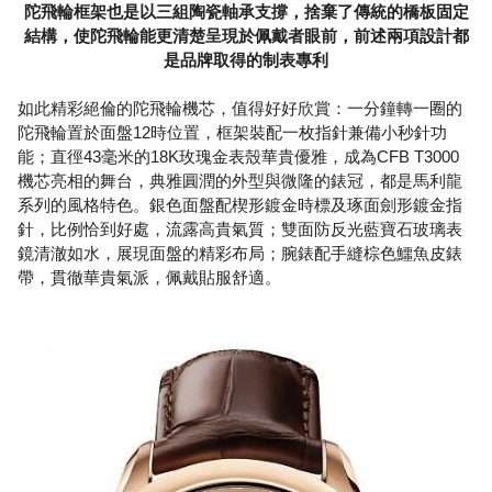
陀飛輪框架也是以三組陶瓷軸承支撐，捨棄了傳統的橋板固定
結構，使陀飛輪能更清楚呈現於佩戴者眼前，前述兩項設計都
是品牌取得的制表專利
如此精彩絕倫的陀飛輪機芯，值得好好欣賞：一分鐘轉一圈的
陀飛輪置於面盤12時位置，框架裝配一枚指針兼備小秒針功
能；直徑43毫米的18K玫瑰金表殼華貴優雅，成為CFB T3000
機芯亮相的舞台，典雅圓潤的外型與微隆的錶冠，都是馬利龍
系列的風格特色。銀色面盤配楔形鍍金時標及琢面劍形鍍金指
針，比例恰到好處，流露高貴氣質；雙面防反光藍寶石玻璃表
鏡清澈如水，展現面盤的精彩布局；腕錶配手縫棕色鱷魚皮錶
帶，貫徹華貴氣派，佩戴貼服舒適。