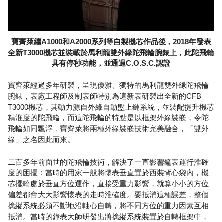
寶齊萊繼A1000和A2000系列等自製機芯作品後，2018年發表
全新T3000機芯並裝載於馬利龍雙外緣陀飛輪腕錶上，此陀飛輪
具有停秒功能，並通過C.O.S.C.認證
寶齊萊經過多年研製，呈現優雅、獨特的馬利龍雙外緣陀飛輪
腕錶，表廠工程師及制表師特別為這新表研製出全新的CFB
T3000機芯，其動力源自外緣自動盤上鏈系統，並裝配提升機芯
精淮度的陀飛輪，而這陀飛輪的特點是以框架外緣裝嵌，令陀
飛輪如同飄浮，寶齊萊將兩種外緣裝嵌技術完美融合，「雙外
緣」之名因此而來。
二百多年前面世的陀飛輪技術，解決了一直影響鐘表運行淮確
度的困擾：當時的用家一般將懷表垂直置於西裝背心袋內，機
芯擺輪處於垂直方位運作，直接受重力影響，就算小小的方位
偏差都會大大影響懷表的走時淮確度。要抵消這種誤差，整個
擒縱系統必須不斷地沿軸心自轉，將不同方位的重力因素互相
抵消。當時的鐘表大師研發出將擒縱系統裝置於自轉框架中，