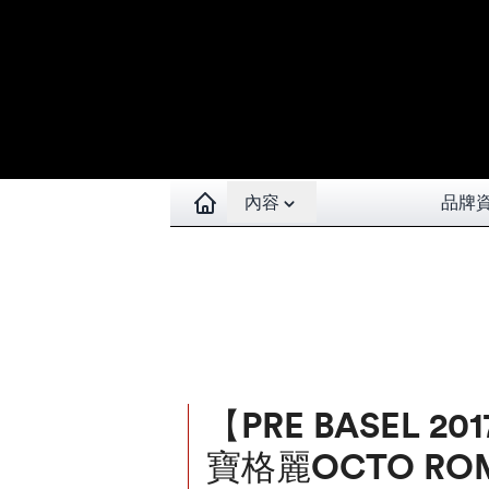
Open contents menu
內容
品牌
【PRE BASEL 20
寶格麗OCTO RO