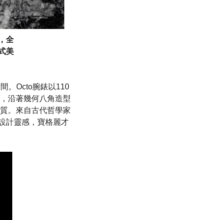
a，全
義式美
。Octo腕錶以110
，沿著幾何八角造型
特質。來自古代哲學家
該項設計靈感，寶格麗才