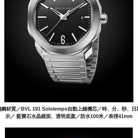
鋼材質／BVL 191 Solotempo自動上鏈機芯／時、分、秒、
示／ 藍寶石水晶鏡面、透明底蓋／防水100米／表徑41mm