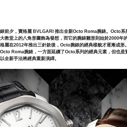
錶前夕，寶格麗 BVLGARI 推出全新Octo Roma腕錶。Oct
大教堂上的八角形圖飾為發想，而它的腕錶雛形則始於2000年
格麗在2012年推出三針款後，Octo腕錶的經典樣貌才逐漸成
Octo Roma腕錶，一方面延續了Octo系列的經典元素，但也
以全新手法將經典重新演繹。