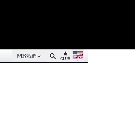
Open About menu
Open language menu
Club
Search
關於我們
CLUB