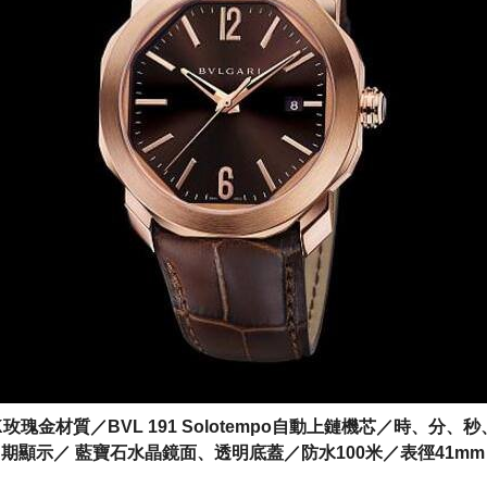
K玫瑰金材質／BVL 191 Solotempo自動上鏈機芯／時、分、
期顯示／ 藍寶石水晶鏡面、透明底蓋／防水100米／表徑41mm