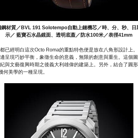
鋼材質／BVL 191 Solotempo自動上鏈機芯／時、分、秒、
示／ 藍寶石水晶鏡面、透明底蓋／防水100米／表徑41mm
已經明白這次Octo Roma的重點特色便是放在八角形設計上。這隻
邊呈現巧妙平衡，象徵生命的意義，無限的創意與重生。這個圖
紀與文藝復興時期之後義大利雄偉的建築上。另外，結合了圓形與
麗幾何美學的一種呈現。