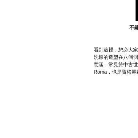
不鏽
看到這裡，想必大家都
洗鍊的造型在八個側
意涵，常見於中古世
Roma，也是寶格