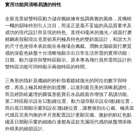
實用功能與清晰易讀的特性
全新克里頓雙時區動力儲存腕錶擁有低調典雅的風格，其獨樹
一幟的韻味特別引人注目，而這正是毫不妥協的高品質要求及
成功的現代設計所呈現的特色。直徑43毫米的拋光／緞面打磨
精鋼表殼顯現出克里頓系列極具特色的雙斜面設計，和諧大方
的尺寸也使得本表款能在各種場合佩戴。潤飾太陽緞面打磨質
感的深藍色錶盤十分清晰地顯示出日常生活所需的實用功能：
日期、動力儲存與雙時區顯示。原本專為飛行員所需而設計的
雙時區功能可同時顯示兩個時區的時間。
三角形的指針及纖細的秒針指着鍍銠拋光的阿拉伯數字與時
標，再添上極其精密的刻度圈，以達到最完美的清晰易讀性，
而且經防眩處理的圓弧形藍寶石水晶鏡面亦增強了易讀功能。
第二時區顯示設在12點鐘位置、動力儲存顯示設在6點鐘位置，
而白底日期顯示窗則設在3點鐘位置，讓整個別出心裁、極具當
代感且完美均衡的半月形配置設計更顯完備。微妙的鮮紅色點
綴及日期顯示窗的細緻白邊都為這款充滿現代感的錶盤增添格
外精美的細節設計。