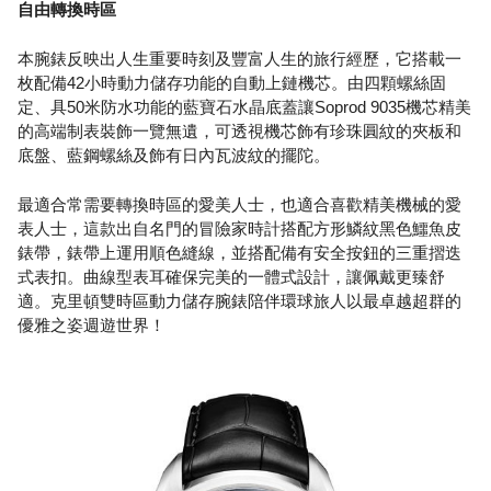
自由轉換時區
本腕錶反映出人生重要時刻及豐富人生的旅行經歷，它搭載一
枚配備42小時動力儲存功能的自動上鏈機芯。由四顆螺絲固
定、具50米防水功能的藍寶石水晶底蓋讓Soprod 9035機芯精美
的高端制表裝飾一覽無遺，可透視機芯飾有珍珠圓紋的夾板和
底盤、藍鋼螺絲及飾有日內瓦波紋的擺陀。
最適合常需要轉換時區的愛美人士，也適合喜歡精美機械的愛
表人士，這款出自名門的冒險家時計搭配方形鱗紋黑色鱷魚皮
錶帶，錶帶上運用順色縫線，並搭配備有安全按鈕的三重摺迭
式表扣。曲線型表耳確保完美的一體式設計，讓佩戴更臻舒
適。克里頓雙時區動力儲存腕錶陪伴環球旅人以最卓越超群的
優雅之姿週遊世界！