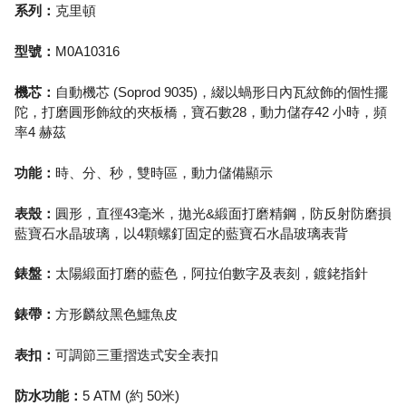
系列：
克里頓
型號：
M0A10316
機芯：
自動機芯 (Soprod 9035)，綴以蝸形日內瓦紋飾的個性擺
陀，打磨圓形飾紋的夾板橋，寶石數28，動力儲存42 小時，頻
率4 赫茲
功能：
時、分、秒，雙時區，動力儲備顯示
表殼：
圓形，直徑43毫米，拋光&緞面打磨精鋼，防反射防磨損
藍寶石水晶玻璃，以4顆螺釘固定的藍寶石水晶玻璃表背
錶盤：
太陽緞面打磨的藍色，阿拉伯數字及表刻，鍍銠指針
錶帶：
方形麟紋黑色鱷魚皮
表扣：
可調節三重摺迭式安全表扣
防水功能：
5 ATM (約 50米)