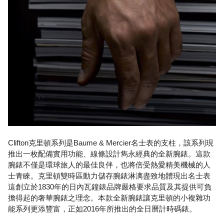
Clifton克里頓系列是Baume & Mercier名士表的支柱，該系列現
推出一枚配備實用功能、線條設計雋永經典的全新腕錶。這款
腕錶不僅是環球旅人的最佳良伴，也將倍受熱愛精美機械的人
士青睞。克里頓雙時區動力儲存腕錶淋漓盡致地體現出名士表
這創立於1830年的日內瓦鐘錶品牌嚴格要求品質及其提供可負
擔得起的奢華腕錶之理念。本款全新腕錶讓克里頓的小複雜功
能系列更添豐富，正如2016年所推出的全日曆計時碼錶。