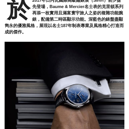
於
2017年日內瓦國際高級鐘錶展（SIHH）前夕搶
先登場，Baume & Mercier名士表的克里頓系列
再添一枚實用且滿富寰宇旅人之姿的複雜功能腕
錶，配備第二時區顯示功能。深藍色的錶盤盡顯
雋永的優雅風格，展現以名士187年制表專業及風格精心打造而
成的傑作。