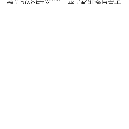
愛：PIAGET x
光：帕瑪強尼三十
Wristcheck
周年 Carillon
Altiplano Ultimate
Tourbillon 鍾樂陀
Automatic
飛輪腕錶
8月 2026
8月 2026
在網絡主導社群的時代，熱
一段清脆悠揚的樂聲，源自
愛鐘錶的藏家們，不再受到
三十年歲月淬鍊。帕瑪強尼
時空限制，能自由交流愛
（Parmigiani Fleurier）今年
好。WristCheck 的誕生，便
恰逢創立三十周年，特別推
是順應時代演變，而這個注
出僅限量製作五枚的 「藝術
重安全、資訊公開的網站，
傑作系列」（Objets d』
不僅受到表迷的喜愛，也在
Art）Carillon Tourbillon 鍾樂
品牌界建立起值得信賴的好
報時陀飛輪腕錶。其創作靈
名聲。就連素來對建立合作
感來自工坊在 2000 年修復
關係的要求標準相當高的
的一枚 19 世紀古董懷表，
Piaget，也對其讚譽有加，
依託 (…)
與其聯手打造這款全球限量
30 (…)