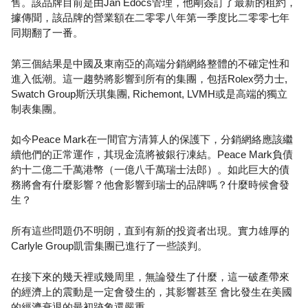
售。該品牌目前是由Jan Edöcs管理，他剛簽訂了最新的租約，
據傳聞，該品牌的營業額在二零零八年第一季度比二零零七年
同期翻了一番。
第三個結果是中國及東南亞的高端分銷網絡整體的不確定性和
進入低潮。這一趨勢將影響到所有的集團，包括Rolex勞力士,
Swatch Group斯沃琪集團, Richemont, LVMH或是高端的獨立
制表集團。
如今Peace Mark在一間官方清算人的保護下，分銷網絡應該繼
續他們的正常運作，其現金流將被銀行凍結。Peace Mark負債
約十二億二千萬港幣（一億八千萬瑞士法郎）。如此巨大的債
務將會有什麼影響？他會影響到瑞士的品牌嗎？什麼時候會發
生？
所有這些問題仍不明朗，直到有新的投資者出現。實力雄厚的
Carlyle Group凱雷集團已進行了一些談判。
在接下來的幾天裡或幾周里，無論發生了什麼，這一破產帶來
的經濟上的震動是一定會發生的，其影響甚至 會比發生在美國
的經濟衰退的最初跡象還嚴重。