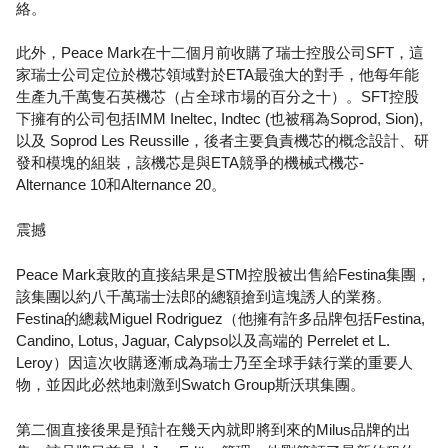
絡。
此外，Peace Mark在十二個月前收購了瑞士控股公司SFT，這
家瑞士公司定位於機芯領域對於ETA最強大的對手，他每年能
生產九千萬隻石英機芯（占全球市場的百分之十）。SFT控股
下擁有的公司包括IMM Ineltec, Indtec (也被稱為Soprod, Sion),
以及 Soprod Les Reussille，後者主要負責機芯的概念設計、研
發和模塊的組裝，該機芯是與ETA競爭的機械式機芯-
Alternance 10和Alternance 20。
震撼
Peace Mark衰敗的直接結果是STM控股被出售給Festina集團，
該集團以約八千萬瑞士法郎的總額搶到這塊誘人的業務。
Festina的總裁Miguel Rodriguez（他擁有許多品牌包括Festina,
Candino, Lotus, Jaguar, Calypso以及高端的 Perrelet et L.
Leroy）因這次收購逐漸成為瑞士乃至全球手錶行業的重要人
物，並因此必然地刺激到Swatch Group斯沃琪集團。
第二個直接後果是預計在幾天內就即將到來的Milus品牌的出