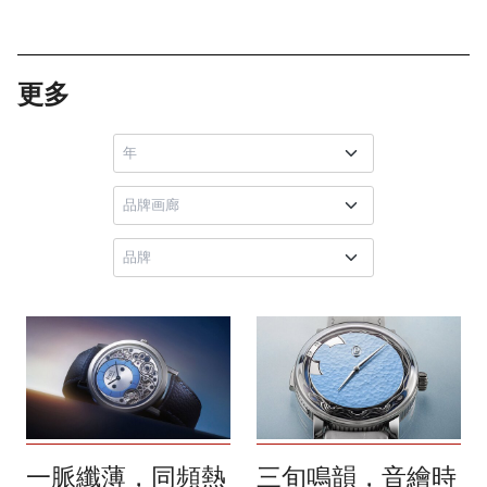
更多
一脈纖薄，同頻熱
三旬鳴韻，音繪時