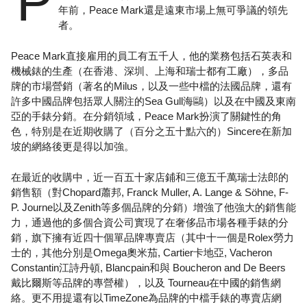
P
年前，Peace Mark還是遠東市場上無可爭議的領先
者。
Peace Mark直接雇用的員工有五千人，他的業務包括石英表和
機械錶的生產（在香港、深圳、上海和瑞士都有工廠），多品
牌的市場營銷（著名的Milus，以及一些中檔的法國品牌，還有
許多中國品牌包括眾人關注的Sea Gull海鷗）以及在中國及東南
亞的手錶分銷。在分銷領域，Peace Mark扮演了關鍵性的角
色，特別是在近期收購了（百分之五十點六的）Sincere在新加
坡的網絡後更是得以加強。
在最近的收購中，近一百五十家店鋪和三億五千萬瑞士法郎的
銷售額（對Chopard蕭邦, Franck Muller, A. Lange & Söhne, F-
P. Journe以及Zenith等多個品牌的分銷）增強了他強大的銷售能
力，通過他的多個合資公司實現了在奢侈品市場各種手錶的分
銷，旗下擁有近四十個單品牌專賣店（其中十一個是Rolex勞力
士的，其他分別是Omega奧米茄, Cartier卡地亞, Vacheron
Constantin江詩丹頓, Blancpain和與 Boucheron and De Beers
戴比爾斯等品牌的專營權），以及 Tourneau在中國的銷售網
絡。更不用提還有以TimeZone為品牌的中檔手錶的專賣店網