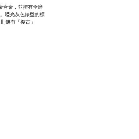
玫瑰金合金，並擁有全磨
圈環。啞光灰色錶盤的標
，則鍍有「復古」