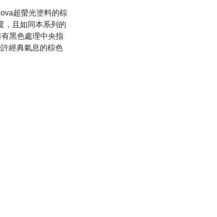
miNova超螢光塗料的棕
刻度，且如同本系列的
錶擁有黑色處理中央指
些許經典氣息的棕色