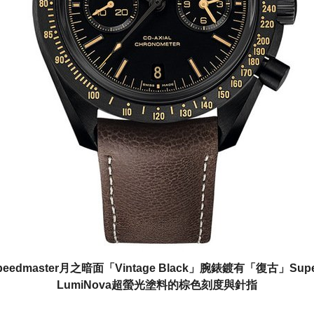
peedmaster月之暗面「Vintage Black」腕錶鍍有「復古」Supe
LumiNova超螢光塗料的棕色刻度與針指