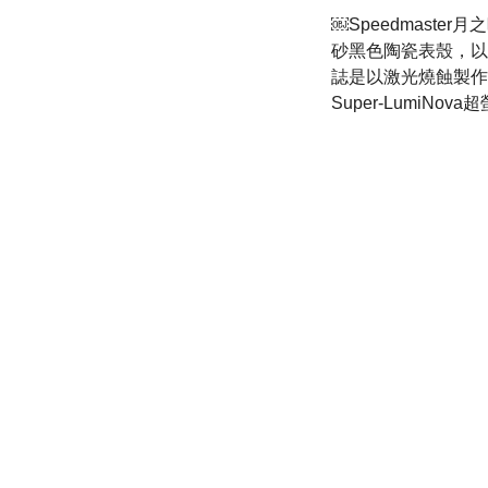
￼Speedmaste
砂黑色陶瓷表殼，以及
誌是以激光燒蝕製作
Super-LumiNov