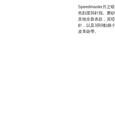
Speedmaster月
色刻度與針指。磨砂陶
其他全新表款，其啞光
針，以及3與9點鐘
皮革錶帶。