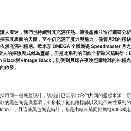
讓人着迷，我們也持續對其充滿狂熱、浪漫想像並進行鑽研分析
探索其表面的天體，至今仍充滿了魔力與魅力，儘管月球的樣貌
依然充滿神秘感。歐米茄 OMEGA 全黑陶瓷 Speedmaster
空人的探險與成就為靈感，但是此系列的四款全新歐米茄時計：Blac
Pitch Black與Vintage Black，則受到月球在夜晚照耀地球
的啟發。
採用同一種底蓋設計，該設計已暗示出它們共同的靈感來源：原版Spe
款的黑色陶瓷底蓋環，都搭載了氮化鉻標誌以及此代表性系列的
of the Moon），且這些黑色陶瓷時計，都是由歐米茄同軸擒縱9300