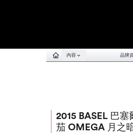
Open contents menu
內容
品牌
2015 BASEL 
茄 OMEGA 月