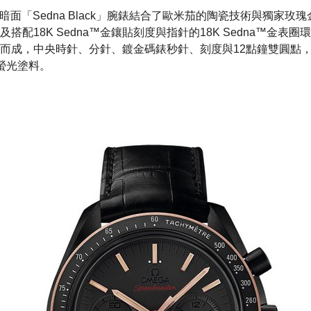
r月之暗面「Sedna Black」腕錶結合了歐米茄的陶瓷技術與獨家
搭配18K Sedna™金鑲貼刻度與指針的18K Sedna™金表
而成，中央時針、分針、鍍金碼錶秒針、刻度與12點鐘雙圓點
a超螢光塗料。