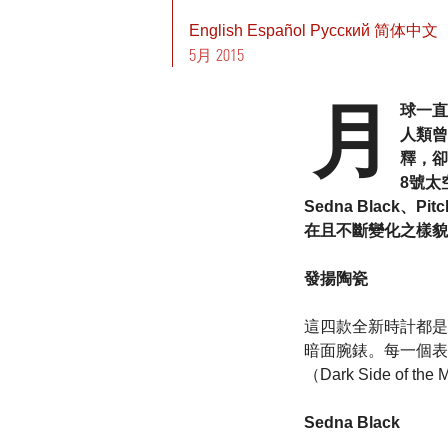
English
Español
Pусский
简体中文
5月 2015
月
球一直
人類曾
釋，卻
8號太
Sedna Black、
在且不斷變化之樣貌
發揚陶瓷
這四款全新時計都是
暗面腕錶。每一個表
（Dark Side 
Sedna Black