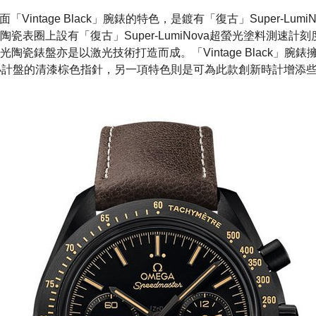
之暗面「Vintage Black」腕錶的特色，是鍍有「復古」Super-Lu
瓷表圈上設有「復古」Super-LumiNova超螢光塗料測速計
陶瓷錶盤亦是以激光技術打造而成。「Vintage Black」腕
小計盤的清漆棕色指針，另一項特色則是可為此款創新時計增添