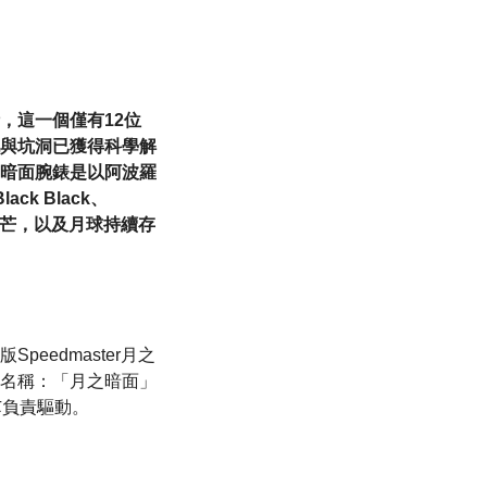
，這一個僅有12位
與坑洞已獲得科學解
 月之暗面腕錶是以阿波羅
k Black、
的神秘光芒，以及月球持續存
edmaster月之
名稱：「月之暗面」
機芯負責驅動。