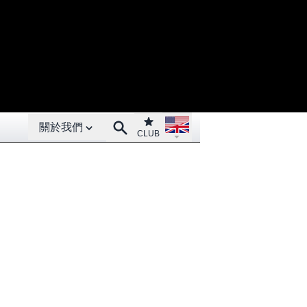
Open About menu
Open language menu
Club
Search
關於我們
CLUB