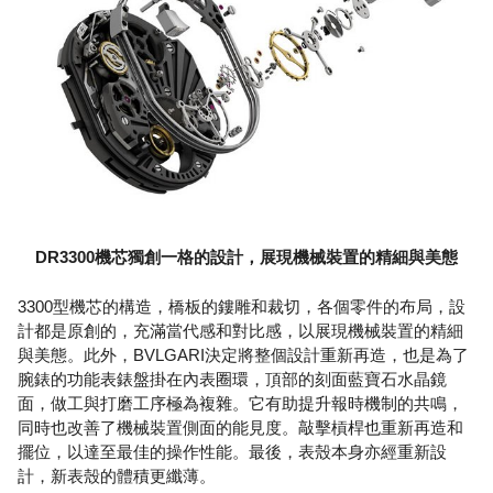
DR3300機芯獨創一格的設計，展現機械裝置的精細與美態
3300型機芯的構造，橋板的鏤雕和裁切，各個零件的布局，設
計都是原創的，充滿當代感和對比感，以展現機械裝置的精細
與美態。此外，BVLGARI決定將整個設計重新再造，也是為了
腕錶的功能表錶盤掛在內表圈環，頂部的刻面藍寶石水晶鏡
面，做工與打磨工序極為複雜。它有助提升報時機制的共鳴，
同時也改善了機械裝置側面的能見度。敲擊槓桿也重新再造和
擺位，以達至最佳的操作性能。最後，表殼本身亦經重新設
計，新表殼的體積更纖薄。