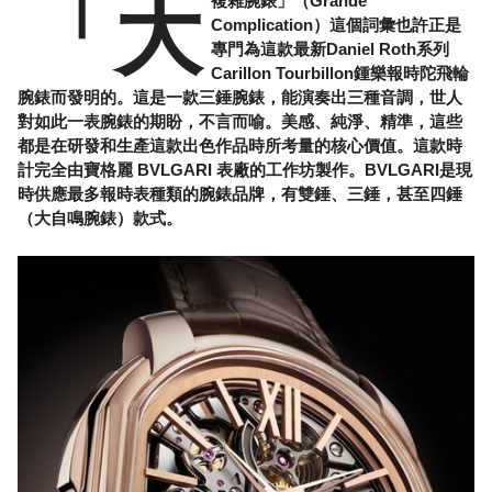
「大
複雜腕錶」（Grande
Complication）這個詞彙也許正是
專門為這款最新Daniel Roth系列
Carillon Tourbillon鍾樂報時陀飛輪
腕錶而發明的。這是一款三錘腕錶，能演奏出三種音調，世人
對如此一表腕錶的期盼，不言而喻。美感、純淨、精準，這些
都是在研發和生產這款出色作品時所考量的核心價值。這款時
計完全由寶格麗 BVLGARI 表廠的工作坊製作。BVLGARI是現
時供應最多報時表種類的腕錶品牌，有雙錘、三錘，甚至四錘
（大自鳴腕錶）款式。