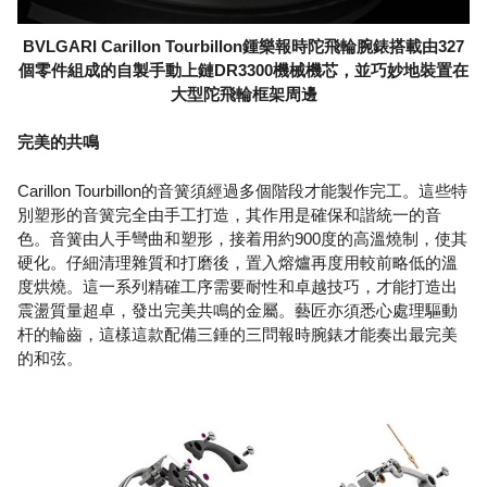
BVLGARI Carillon Tourbillon鍾樂報時陀飛輪腕錶搭載由327
個零件組成的自製手動上鏈DR3300機械機芯，並巧妙地裝置在
大型陀飛輪框架周邊
完美的共鳴
Carillon Tourbillon的音簧須經過多個階段才能製作完工。這些特
別塑形的音簧完全由手工打造，其作用是確保和諧統一的音
色。音簧由人手彎曲和塑形，接着用約900度的高溫燒制，使其
硬化。仔細清理雜質和打磨後，置入熔爐再度用較前略低的溫
度烘燒。這一系列精確工序需要耐性和卓越技巧，才能打造出
震盪質量超卓，發出完美共鳴的金屬。藝匠亦須悉心處理驅動
杆的輪齒，這樣這款配備三錘的三問報時腕錶才能奏出最完美
的和弦。