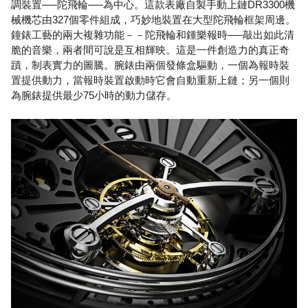
調裝置──陀飛輪──為中心。這款表廠自製手動上鏈DR3300機
械機芯由327個零件組成，巧妙地裝置在大型陀飛輪框架周邊。
鐘錶工藝的兩大複雜功能－－陀飛輪和鍾樂報時──敲出如此清
脆的音樂，兩者間可說是互相輝映。這是一件創造力的真正奇
蹟，制表實力的圖騰。腕錶由兩個發條盒驅動，一個為報時裝
置提供動力，當報時裝置啟動時它會自動重新上鏈；另一個則
為腕錶提供最少75小時的動力儲存。