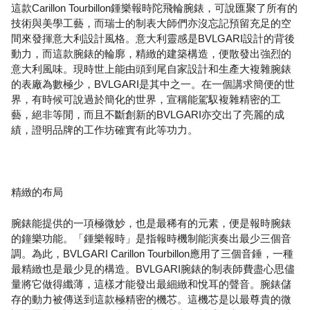
這款Carillon Tourbillon鍾樂報時陀飛輪腕錶，可說匯聚了所有的
技術與美學工藝，而瑞士的制表大師們亦沒忘記預留充足的空
間來發揮意大利設計風格。意大利靈感是BVLGARI設計的背後
動力，而這款腕錶的輪廓，精緻的建築構造，便散發出強烈的
意大利風味。現時世上能由頭到尾自家設計和生產大複雜腕錶
的表廠為數極少，BVLGARI是其中之一。在一個講求簡便的世
界，有時候可說過於簡化的世界，宣稱能駕馭複雜精密的工
藝，絕非等閒，而且不斷創新的BVLGARI亦交出了亮麗的成
績，證明品牌的工作坊確實有此等功力。
精緻的布局
腕錶能提供的一項極微妙，也是最稀有的元素，便是報時腕錶
的鐘樂功能。「鍾樂報時」是指報時機制能演奏出最少三個音
調。為此，BVLGARI Carillon Tourbillon應用了三個音錘，一種
最精緻也是最少見的構造。BVLGARI腕錶的制表師費盡心思儘
量將它做得纖薄，這樣才能發出最細緻和悅耳的聲音。腕錶儲
存的動力被傳送到這款極精密的機芯。這機芯是以最尊貴的微