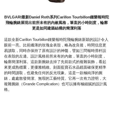
BVLGARI最新Daniel Roth系列Carillon Tourbillon鍾樂報時陀
飛輪腕錶展現出前所未有的內斂風格，筆直的小時刻度，輪廓
更是如同建築結構的簡潔利落
這款全新Carillon Tourbillon鍾樂報時陀飛輪腕錶新穎的設計令人
眼前一亮。比前纖薄的玫瑰金表殼，略為改良後，時間信息更
易讀取，同時亦保持了原有設計的神髓，譬如三問報時滑杆設
在表殼的左邊。設計風格前所未有的內斂，筆直的小時刻度，
輪廓簡潔利落。這款新腕錶去掉了先前款式的複雜裝飾，看起
來更成熟穩重，更優雅精緻。刻面藍寶石水晶鏡面確保更精準
的時間讀取，也避免任何的反光現象。這是一款極純淨的腕
錶，處處散發簡潔、無瑕的工藝特質。它再一次有力證明，大
複雜腕錶（Grande Complication）也可以擁有極細膩的設計風
格。