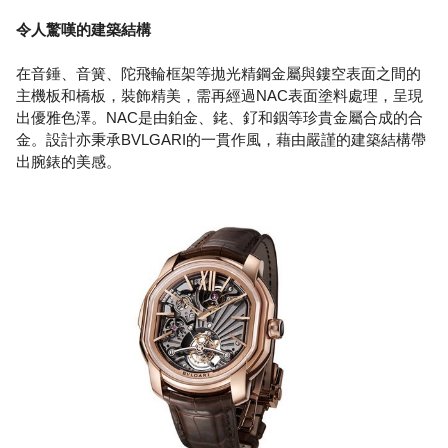
令人驚嘆的建築結構
在音錘、音簧、陀飛輪框架等拋光精鋼金屬與鏤空表面之間的
主機板和橋板，裝飾精美，需再經過NAC表面塗料處理，呈現
出優雅色澤。NAC是由鉑金、銠、釕和銦等珍貴金屬合成的合
金。設計亦秉承BVLGARI的一貫作風，藉由嚴謹的建築結構帶
出腕錶的美感。