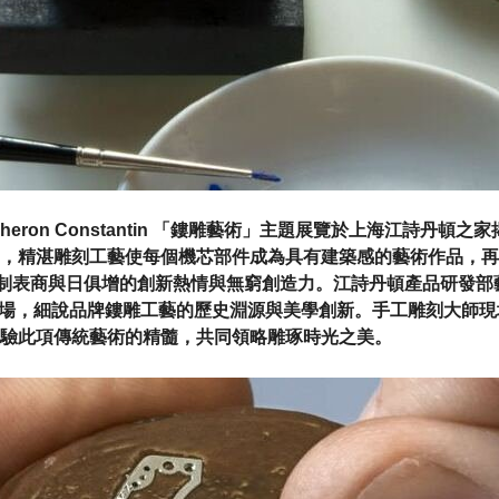
heron Constantin 「鏤雕藝術」主題展覽於上海江詩丹頓
，精湛雕刻工藝使每個機芯部件成為具有建築感的藝術作品，再
制表商與日俱增的創新熱情與無窮創造力。江詩丹頓產品研發部藝術總
親臨現場，細說品牌鏤雕工藝的歷史淵源與美學創新。手工雕刻大師
驗此項傳統藝術的精髓，共同領略雕琢時光之美。