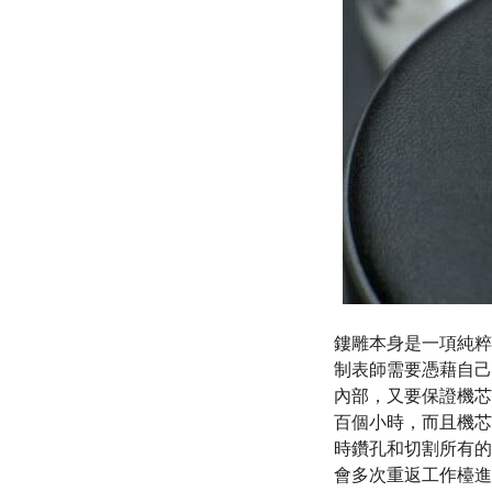
鏤雕本身是一項純粹
制表師需要憑藉自己
內部，又要保證機芯
百個小時，而且機芯
時鑽孔和切割所有的
會多次重返工作檯進