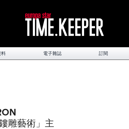
資料
電子雜誌
訂閱
RON
 「鏤雕藝術」主