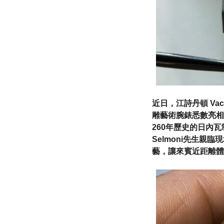
近日，江詩丹頓 Vac
雕藝術腕錶悉數亮相
260年歷史的日內瓦
Selmoni先生
藝，讓來賓近距離體