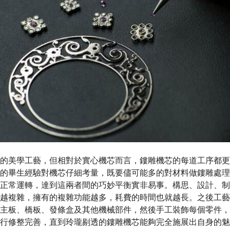
的美學工藝，但相對於實心機芯而言，鏤雕機芯的每道工序都更
的畢生經驗對機芯仔細考量，既要儘可能多的對材料做鏤雕處理
正常運轉，達到這兩者間的巧妙平衡實非易事。構思、設計、制
越複雜，擁有的複雜功能越多，耗費的時間也就越長。之後工藝
主板、橋板、發條盒及其他機械部件，然後手工裝飾每個零件，
行修整完善，直到玲瓏剔透的鏤雕機芯能夠完全施展出自身的魅