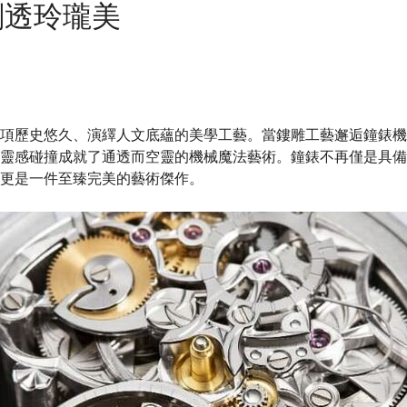
剔透玲瓏美
項歷史悠久、演繹人文底蘊的美學工藝。當鏤雕工藝邂逅鐘錶機
靈感碰撞成就了通透而空靈的機械魔法藝術。鐘錶不再僅是具備
更是一件至臻完美的藝術傑作。