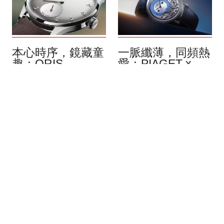
本心時序，鏡藏童
一脈纖薄，同頻熱
趣：ORIS
愛：PIAGET x
Hölstein Edition
Wristcheck
2026
Altiplano Ultimate
Automatic
8月 2026
自 2020 年起，Oris 都會在
8月 2026
6 月 1 日的品牌創立日，發
在網絡主導社群的時代，熱
布 Hölstein Edition 限定腕
愛鐘錶的藏家們，不再受到
錶，延續自 1904 年以來在
時空限制，能自由交流愛
瑞士瓦爾登堡河谷形成的獨
好。WristCheck 的誕生，便
立精神。今年迎來該系列第
是順應時代演變，而這個注
七款作品，這個以品牌發源
重安全、資訊公開的網站，
地命名的系列，並非單純的
不僅受到表迷的喜愛，也在
紀念產物，更像是一種年度
品牌界建立起值得信賴的好
創作視角，用以回應全球社
名聲。就連素來對建立合作