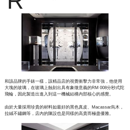
R
和該品牌的手錶一樣，該精品店的視覺衝擊力非常強，他使用
大塊的玻璃，在玻璃上蝕刻出具有象徵意義的RM 008分秒式陀
飛輪，因此製造出進入到這一機械結構內部核心的感覺。
由於大量採用珍貴的材料如最好的黑色真皮、Macassar烏木，
拉絨不鏽鋼等，店內的陳設也是同樣的高貴而極盡優雅。