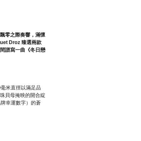
飄零之際奏響，滿懷
 Droz 臻選兩款
間譜寫一曲《冬日戀
9毫米直徑以滿足品
珠貝母掩映的開合綻
品牌幸運數字）的蒼