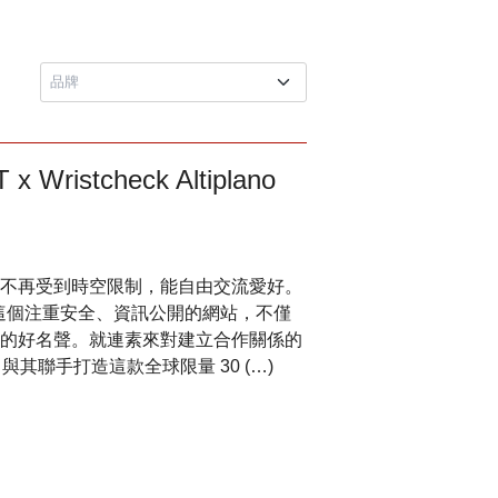
istcheck Altiplano
不再受到時空限制，能自由交流愛好。
，而這個注重安全、資訊公開的網站，不僅
的好名聲。就連素來對建立合作關係的
與其聯手打造這款全球限量 30 (…)
周年 Carillon