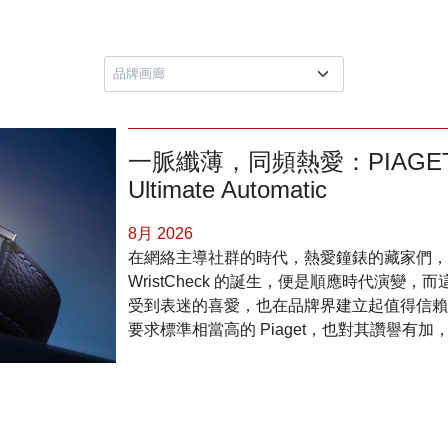
一脈纖薄，同頻熱愛：PIAGET x Wr
Ultimate Automatic
8月 2026
在網絡主導社群的時代，熱愛鐘錶的藏家們，
WristCheck 的誕生，便是順應時代演變
受到表迷的喜愛，也在品牌界建立起值得信賴
要求標準相當高的 Piaget，也對其讚譽有加，
三旬鳴韻，音繪時光：帕瑪強尼三十