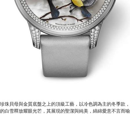
珍珠貝母與金質底盤之上的頂級工藝，以冷色調為主的冬季款，
的白雪釋放耀眼光芒，其展現的聖潔與純美，綿綿愛意不言而喻