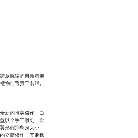
詩意腕錶的擁躉者奉
禮物佳選實至名歸。
全新的唯美傑作。白
盤以全手工雕刻，金
翼形態到鳥身大小，
的立體傑作，其嫻逸