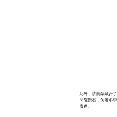
此外，該腕錶融合了
閃耀鑽石，仿若冬季
表達。