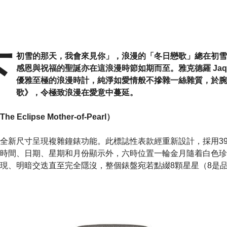
下
初雪的那天，我會來見你」，浪漫的「冬日戀歌」總在初雪
感恩與祝福的聖誕亦在這浪漫時節如期而至。雅克德羅 Jaquet
優雅至極的浪漫時計，純淨如愛情般不摻雜一絲雜質，於腕
歌》，令極致浪漫在愛意中蔓延。
clipse Mother-of-Pearl）
全新尺寸呈現複雜鐘錶功能。此標誌性表款經重新設計，採用3
時間、日期、星期和月份顯示外，六時位置一輪金月隨着白色珍
現、明暗交迭直至完全隱沒，整個錶盤宛若點綴8顆星星（8是