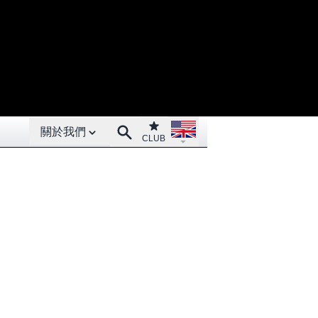
Open About menu
Open language menu
Club
Search
關於我們
CLUB