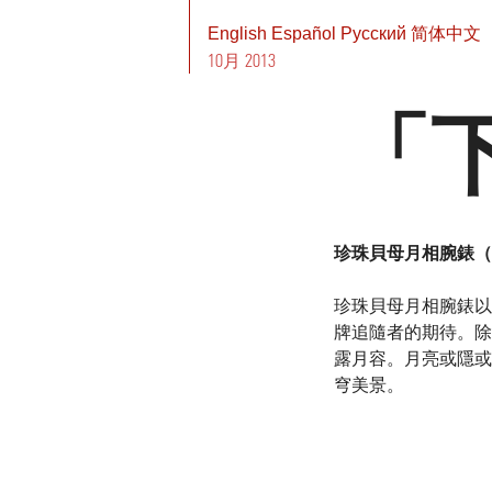
English
Español
Pусский
简体中文
10月 2013
「
珍珠貝母月相腕錶（The E
珍珠貝母月相腕錶以
牌追隨者的期待。除
露月容。月亮或隱或
穹美景。