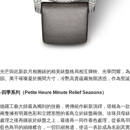
光芒與此新款月相腕錶的精美錶盤格局相互輝映、光華閃耀，為
韻。萬千璀璨凝於腕間方寸，冷艷高貴蘊藏無限誘惑，作為聖誕
（Petite Heure Minute Relief Seasons）
德羅工藝大師最為獨到的技藝，將傳統作嶄新演繹，堪稱為一款
兩隻擁有明麗色彩和立體形態的雀鳥立於錶盤兩側。珍珠貝母錶
處理之後再鑲嵌於錶盤之上，最後再一同作着色處理，從雀鳥羽
藍色鳥羽的細緻糅合，一切巨細無遺，使這一表款成為名副其實