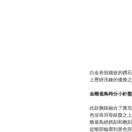
白金表殼鑲嵌的鑽石
上歷經洗鍊的優雅之
金雕雀鳥時分小針盤-四季系列
此款腕錶融合了雅克
色珍珠貝母錶盤之上
雕雀鳥經鐫刻和雕刻
從喉部輪廓到黃色與