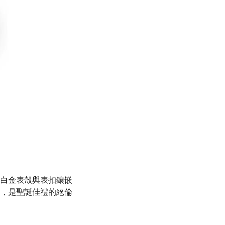
白金表殼與表扣鑲嵌
，是聖誕佳禮的絕倫