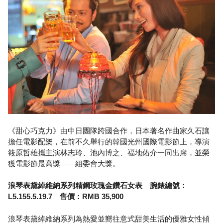
《甜心巧克力》由中日團隊跨國合作，日本著名作曲家久石讓
擔任電影配樂，在前不久舉行的韓國光州國際電影節上，導演
筱原哲雄攜主演林志玲、池內博之、福地佑介一同出席，並榮
獲電影節最高獎——組委會大獎。
浪琴表黛綽維納系列精鋼玫瑰金鑽石女表 腕錶編號：
L5.155.5.19.7 售價：RMB 35,900
浪琴表黛綽維納系列為熱愛並嚮往意式甜美生活的優雅女性傾