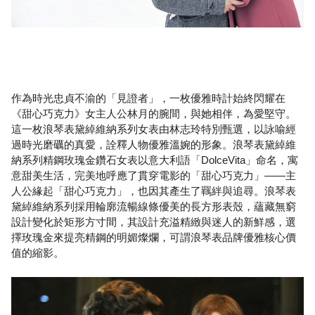
作為時光忠貞不渝的「見證者」，一枚優雅時計始終閃耀在
《甜心巧克力》女主人公林月的腕間，與她相伴，為愛堅守。
這一枚浪琴表黛綽維納系列女表由林志玲特別甄選，以詠喻經
過時光磨礪的真愛，詮釋人物優雅溫婉的形象。浪琴表黛綽維
納系列精鋼玫瑰金鑽石女表以意大利語「DolceVita」命名，寓
意甜美生活，完美地呼應了貫穿電影的「甜心巧克力」——主
人公緣起「甜心巧克力」，也因其產生了羈絆與追尋。浪琴表
黛綽維納系列採用輪廓流暢線條優美的長方形表殼，蘊藏無窮
設計變化於矩形方寸間，其設計充溢精緻與迷人的新鮮感，選
擇玫瑰金來提亮精鋼的明媚燦爛，可謂浪琴表品牌優雅核心價
值的縮影。