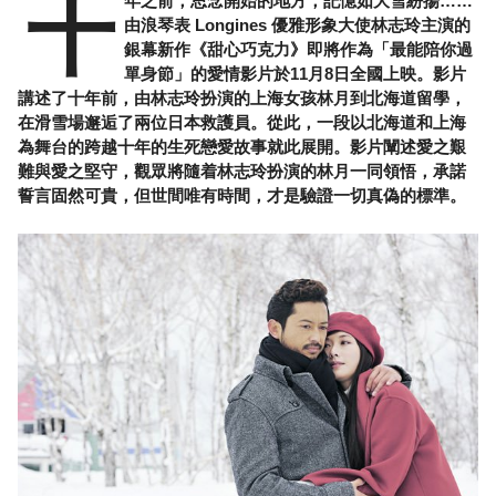
十
年之前，思念開始的地方，記憶如大雪紛揚……
由浪琴表 Longines 優雅形象大使林志玲主演的
銀幕新作《甜心巧克力》即將作為「最能陪你過
單身節」的愛情影片於11月8日全國上映。影片
講述了十年前，由林志玲扮演的上海女孩林月到北海道留學，
在滑雪場邂逅了兩位日本救護員。從此，一段以北海道和上海
為舞台的跨越十年的生死戀愛故事就此展開。影片闡述愛之艱
難與愛之堅守，觀眾將隨着林志玲扮演的林月一同領悟，承諾
誓言固然可貴，但世間唯有時間，才是驗證一切真偽的標準。