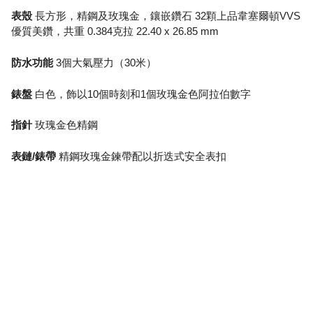
表殼
長方形，精鋼及玫瑰金，鑲嵌鑽石 32顆上品韋塞爾頓VVS
優質美鑽，共重 0.384克拉 22.40 x 26.85 mm
防水功能
3個大氣壓力（30米）
錶盤
白色，飾以10個時刻和1個玫瑰金色阿拉伯數字
指針
玫瑰金色精鋼
表鏈/錶帶
精鋼玫瑰金鍊帶配以折迭式安全表扣