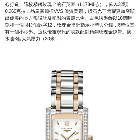
心打造。這枚精鋼玫瑰金的石英表（L178機芯），飾以32顆
0.269克拉上品韋塞爾頓VVS 優質美鑽，鑽石光芒閃耀更加突顯
出優美的長方形設計及和諧的表殼比例。白色錶盤飾以10個時
刻和一個阿拉伯數字12，玫瑰金指針指示小時與分鐘，6時位置
有一個小秒盤。這枚優雅現代的表款配以精鋼玫瑰金鍊帶。防
水達3個大氣壓力（30米）。