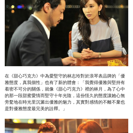
在《甜心巧克力》中為愛堅守的林志玲對於浪琴表品牌的「優
雅態度，真我個性」也有了新的體會：「我覺得優雅與堅持有
着密不可分的關係，就像《甜心巧克力》裡的林月，為了心中
的那一段甜蜜愛情而堅守十年光陰，這份恆久的態度讓她心無
旁騖地在時光里沉澱出優雅的魅力，其實對感情的不離不棄也
是對優雅態度最完美的詮釋。」