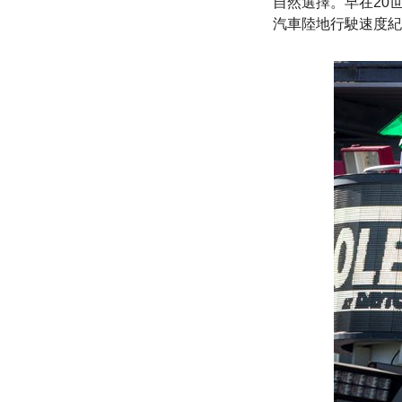
自然選擇。早在20世紀
汽車陸地行駛速度紀