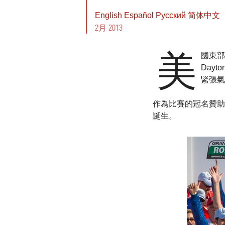
English
Español
Pусский
简体中文
2月 2013
美
國東部時
Dayt
緊張氣
作為比賽的冠名贊助
誕生。