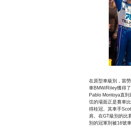
在原型車級別，當勞力士
車BMW/Riley
Pablo Montoya
弦的場面正是賽車比賽的
得桂冠。其車手Scot
肩。在GT級別的比賽中，2
別的冠軍則被16號車Na