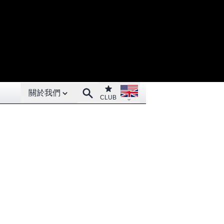
Open About menu
Open language menu
Club
Search
關於我們
CLUB