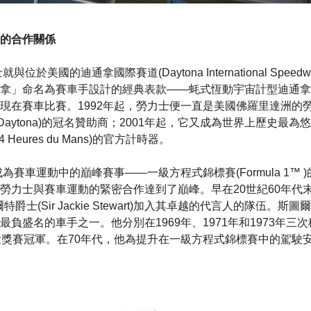
的合作關係
與位於美國的迪通拿國際賽道(Daytona International Spee
拿」命名為賽車手設計的經典表款——蚝式恆動宇宙計型迪通拿
現在賽車比賽。1992年起，勞力士便一直是美國佛羅里達洲的勞
4 At Daytona)的冠名贊助商；2001年起，它又成為世界上歷史
4 Heures du Mans)的官方計時器。
成為賽車運動中的巔峰賽事——一級方程式錦標賽(Formula 1™
勞力士與賽車運動的緊密合作達到了巔峰。早在20世紀60年代
爵士(Sir Jackie Stewart)加入其卓越的代言人的隊伍。
負盛名的車手之一。他分別在1969年、1971年和1973年三
大獎賽冠軍。在70年代，他為提升在一級方程式錦標賽中的駕駛