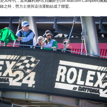
30年代，當馬爾科姆•坎貝爾爵士(Sir Malcolm Campbell
錄之時，勞力士便與這項運動結成了聯盟。