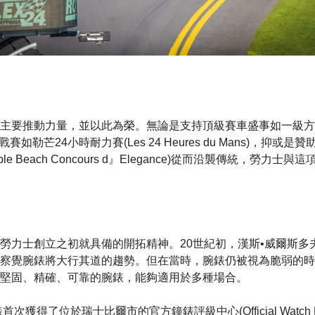
主要推動力量，並以此為榮。無論是支持頂級賽車盛事如一級方程式錦
賽如勒芒24小時耐力賽(Les 24 Heures du Mans)，抑或
bble Beach Concours d』Elegance)從而沿襲傳統，勞力
力士創立之初就具備的開拓精神。20世紀初，漢斯•威爾斯多夫(Hans
察覺腕錶將大行其道的趨勢。但在當時，腕錶仍被視為脆弱的時
堅固、精確、可靠的腕錶，能夠適用於多種場合。
次獲得了位於瑞士比爾市的官方鐘錶評級中心(Official Watch Rati