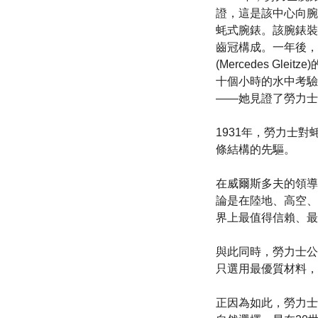
證，這是該中心向腕
蚝式腕錶。該腕錶裝
齒冠構成。一年後，
(Mercedes G
十個小時的水中考驗
——她見證了勞力士
1931年，勞力士
條結構的先驅。
在威爾斯多夫的領導
論是在陸地、高空、
界上最值得信賴、最
與此同時，勞力士公
只選用最優質材料，
正因為如此，勞力士