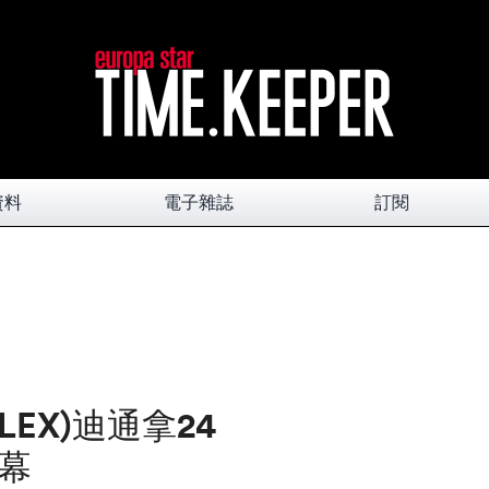
資料
電子雜誌
訂閱
LEX)迪通拿24
幕