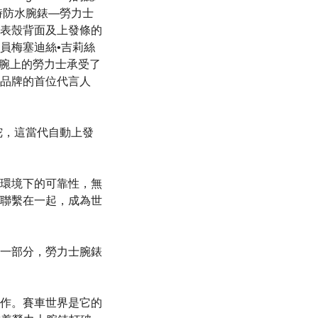
時防水腕錶—勞力士
表殼背面及上發條的
員梅塞迪絲•吉莉絲
。她手腕上的勞力士承受了
品牌的首位代言人
陀，這當代自動上發
環境下的可靠性，無
聯繫在一起，成為世
一部分，勞力士腕錶
作。賽車世界是它的