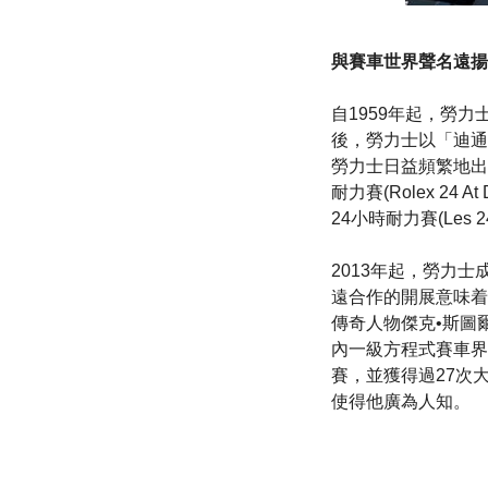
與賽車世界聲名遠揚
自1959年起，勞力士就
後，勞力士以「迪通
勞力士日益頻繁地出
耐力賽(Rolex 2
24小時耐力賽(Les 2
2013年起，勞力士
遠合作的開展意味着
傳奇人物傑克•斯圖爾特
內一級方程式賽車界最
賽，並獲得過27次
使得他廣為人知。