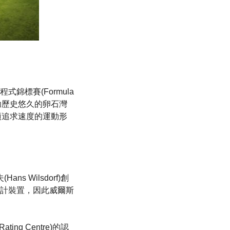
標賽(Formula
是贊助歷史悠久的卵石灣
士與這項追求速度的運動形
 Wilsdorf)創
計裝置，因此威爾斯
ng Centre)的認