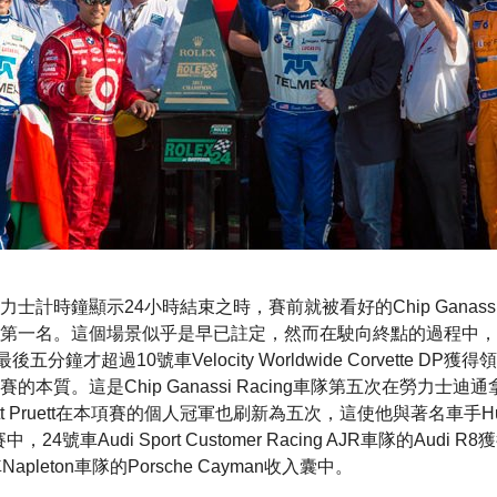
計時鐘顯示24小時結束之時，賽前就被看好的Chip Ganassi 
獲得了第一名。這個場景似乎是早已註定，然而在駛向終點的過程中，
直到最後五分鐘才超過10號車Velocity Worldwide Corvette 
本質。這是Chip Ganassi Racing車隊第五次在勞力士迪
t Pruett在本項賽的個人冠軍也刷新為五次，這使他與著名車手Hurle
4號車Audi Sport Customer Racing AJR車隊的Audi
pleton車隊的Porsche Cayman收入囊中。