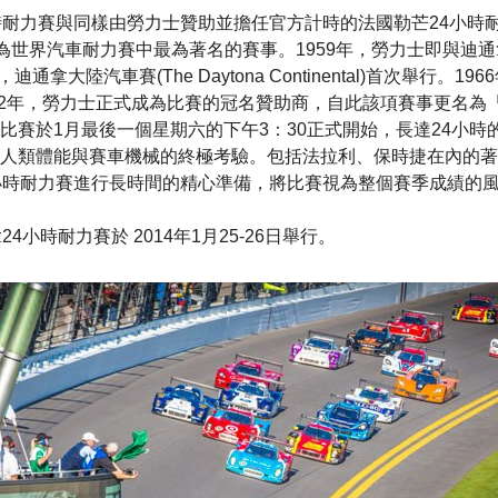
耐力賽與同樣由勞力士贊助並擔任官方計時的法國勒芒24小時耐力賽
Mans)均為世界汽車耐力賽中最為著名的賽事。1959年，勞力士即與
迪通拿大陸汽車賽(The Daytona Continental)首次舉行。
992年，勞力士正式成為比賽的冠名贊助商，自此該項賽事更名為
比賽於1月最後一個星期六的下午3：30正式開始，長達24小時
人類體能與賽車機械的終極考驗。包括法拉利、保時捷在內的著
小時耐力賽進行長時間的精心準備，將比賽視為整個賽季成績的
4小時耐力賽於 2014年1月25-26日舉行。