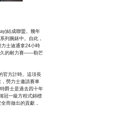
dway)結成聯盟。幾年
系列腕錶中。自此，
力士迪通拿24小時
最為悠久的耐力賽——勒芒
 )的官方計時。這項長
末，勞力士邀請賽車
斯圖爾特爵士是過去四十年
次稱冠一級方程式錦標
安全而做出的貢獻，