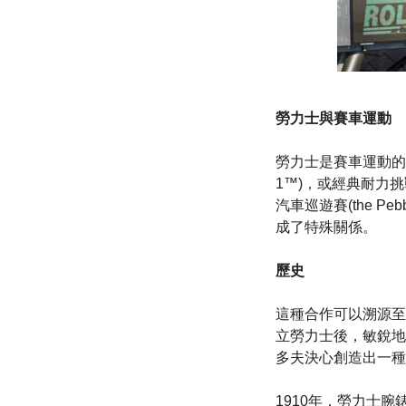
勞力士與賽車運動
勞力士是賽車運動的
1™)，或經典耐力挑戰
汽車巡遊賽(the Pe
成了特殊關係。
歷史
這種合作可以溯源至勞
立勞力士後，敏銳地
多夫決心創造出一種
1910年，勞力士腕錶首