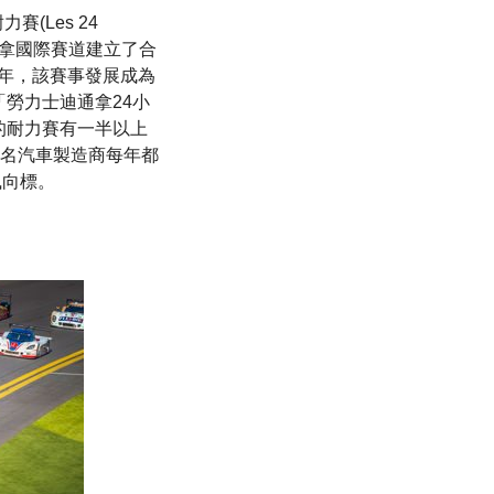
(Les 24
迪通拿國際賽道建立了合
1966年，該賽事發展成為
「勞力士迪通拿24小
的耐力賽有一半以上
名汽車製造商每年都
風向標。