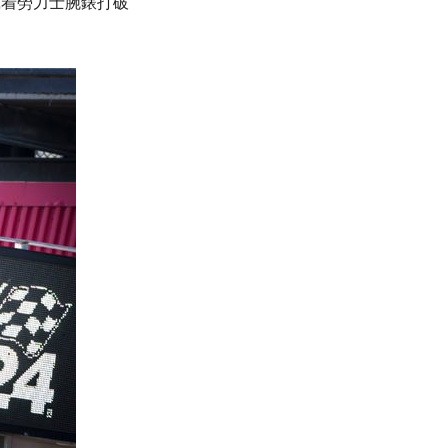
)佩戴着勞力士腕錶打破