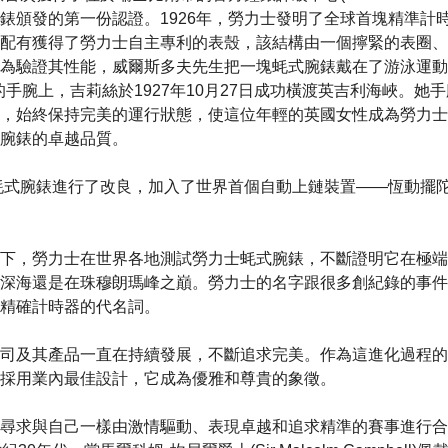
錶頒發的第一份認證。1926年，勞力士發明了全球首塊精準計
配有獲得了勞力士自主專利的表殼，該結構由一個擰緊的表圈、
為驗證其性能，威爾斯多夫先生把一塊蚝式腕錶戴在了游泳運動
leitze)的手腕上，吉莉絲於1927年10月27日成功橫渡英吉利海峽
，始終保持完美的運行狀態，使這位年輕的英國女性成為勞力士
腕錶的卓越品質。
對蚝式腕錶進行了改良，加入了世界首個自動上鏈裝置——恆動擺
下，勞力士在世界各地測試勞力士蚝式腕錶，不斷證明它在極端
深海還是在珠穆朗瑪峰之巔。勞力士的名字跟很多創紀錄的事件
精確計時器的代名詞。
司及其產品一直在持續發展，不斷追求完美。作為這進化過程的
採用業內最佳設計，它成為優雅和尊貴的象徵。
尋求與自己一樣由激情驅動、表現卓越和追求精準的賽事進行合