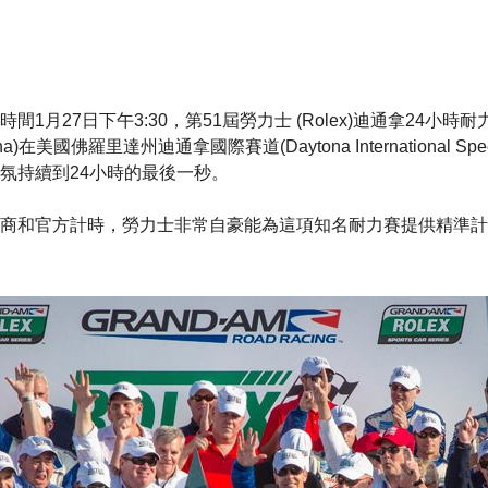
間1月27日下午3:30，第51屆勞力士 (Rolex)迪通拿24小時耐力賽(R
ona)在美國佛羅里達州迪通拿國際賽道(Daytona International S
氛持續到24小時的最後一秒。
商和官方計時，勞力士非常自豪能為這項知名耐力賽提供精準計