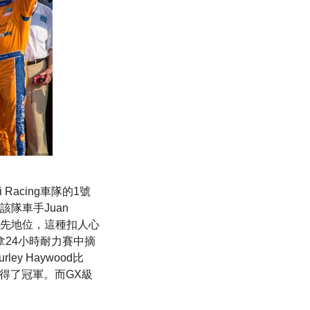
Racing車隊的1號
該隊車手Juan
DP獲得領先地位，這種扣人心
通拿24小時耐力賽中摘
y Haywood比
 R8獲得了冠軍。而GX級