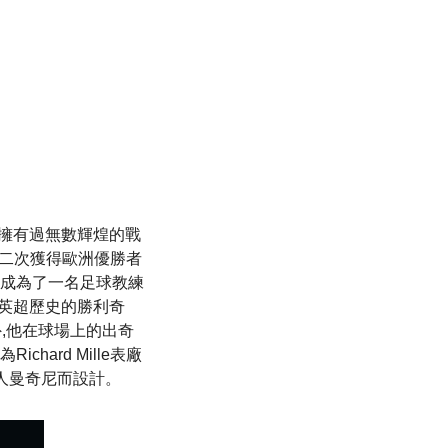
涯中擁有過無數輝煌的戰
曾二次獲得歐洲優勝者
地成為了一名足球教練
年英超歷史的勝利奇
外,他在球場上的出奇
ard Mille表廠
言人曼奇尼而設計。