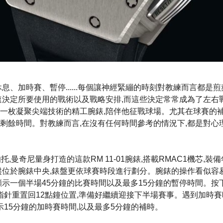
息、加時賽、暫停......每個讓神經緊繃的時刻對教練而言都是
速決定所要使用的戰術以及戰略安排,而這些決定常常成為了左右
一枚凝聚尖端技術的精工腕錶,陪伴他征戰球場。尤其在球賽的補
剩餘時間。對教練而言,在沒有任何時間參考的情況下,都是對心
e 為羅伯托,曼奇尼量身打造的這款RM 11-01腕錶,搭載RMAC1機芯
盤位於腕錶中央,錶盤更依球賽時段進行劃分。腕錶的操作看似容
顯示一個半場45分鐘的比賽時間以及最多15分鐘的暫停時間。按
將指針重置回12點鐘位置,準備好繼續迎接下半場賽事。遇到加時賽
示15分鐘的加時賽時間,以及最多5分鐘的補時。