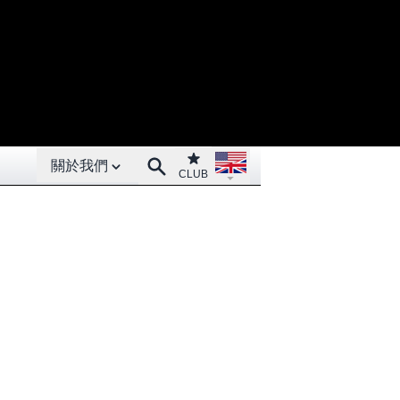
Open About menu
Open language menu
Club
Search
關於我們
CLUB