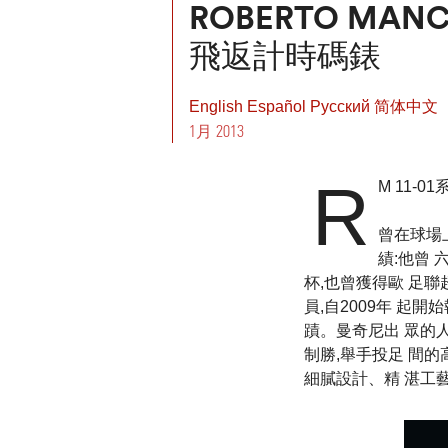
ROBERTO MAN
飛返計時碼錶
English
Español
Pусский
简体中文
1月 2013
R
M 11-
曾在球場上
績:他曾
杯,也曾獲得歐 足
員,自2009年 起
蹟。曼奇尼出 眾的人
制勝,舉手投足 間的
細膩設計、精 湛工