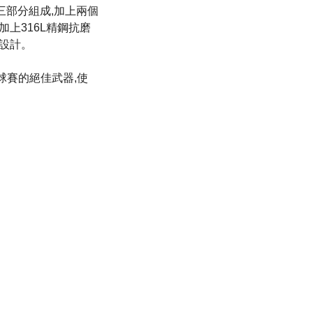
分三部分組成,加上兩個
加上316L精鋼抗磨
學設計。
駕馭球賽的絕佳武器,使