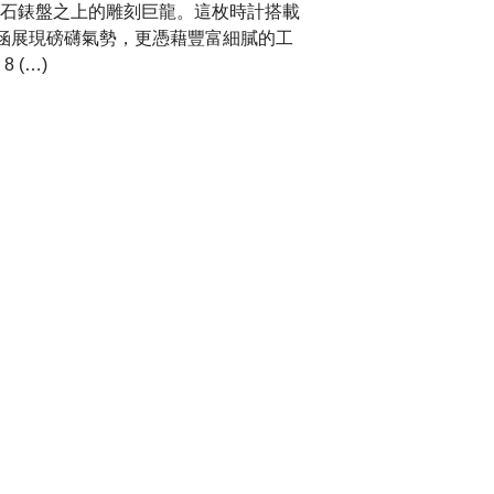
石錶盤之上的雕刻巨龍。這枚時計搭載
內涵展現磅礴氣勢，更憑藉豐富細膩的工
 (…)
RARD 2340 全新色彩
帶來兩款全新盤面演繹：Mauve，以柔和光
，則透過水平波紋線條展現更深邃、更鮮明
鍊表，纖薄自動機芯，精準比例。相同