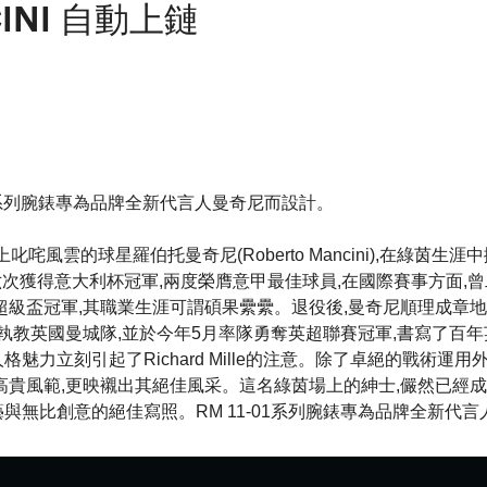
CINI 自動上鏈
01系列腕錶專為品牌全新代言人曼奇尼而設計。
叱咤風雲的球星羅伯托曼奇尼(Roberto Mancini),在綠茵生
 六次獲得意大利杯冠軍,兩度榮膺意甲最佳球員,在國際賽事方面,
聯超級盃冠軍,其職業生涯可謂碩果纍纍。退役後,曼奇尼順理成章
開始執教英國曼城隊,並於今年5月率隊勇奪英超聯賽冠軍,書寫了百
格魅力立刻引起了Richard Mille的注意。除了卓絕的戰術運用
高貴風範,更映襯出其絕佳風采。這名綠茵場上的紳士,儼然已經成為Rich
藝與無比創意的絕佳寫照。RM 11-01系列腕錶專為品牌全新代