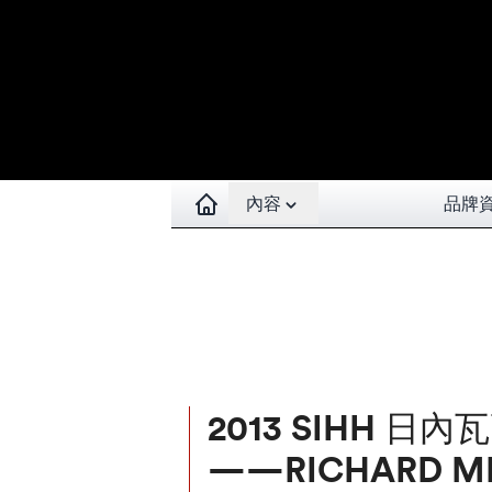
Open contents menu
內容
品牌
2013 SIHH 
——RICHARD MIL