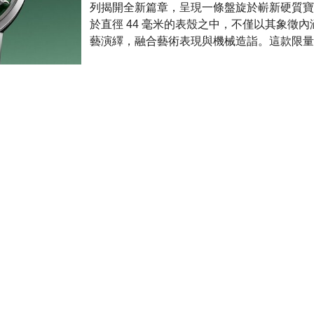
列揭開全新篇章，呈現一條盤旋於嶄新硬質寶
於直徑 44 毫米的表殼之中，不僅以其象徵
藝演繹，融合藝術表現與機械造詣。這款限量 8
同殼異韻，雙調時序：LOUIS E
8月 2026
Louis Erard 為品牌首款一體式鍊表腕錶
澤與膠囊造型壓紋塑造細膩節奏；Forest
的圖像存在感。鈦金屬與不鏽鋼雙材質一體式
架構，不同性格。