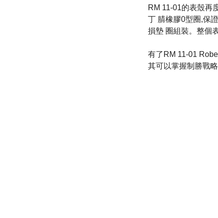
RM 11-01的表
丁 腈橡膠0型圈,保
損墊 圈組裝。整個
有了RM 11-01 R
其可以掌握制勝戰略