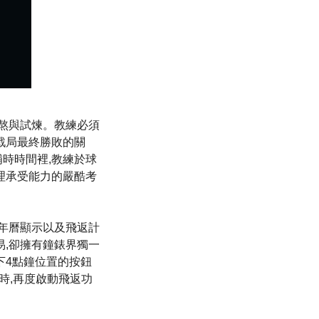
煎熬與試煉。教練必須
戰局最終勝敗的關
時時間裡,教練於球
理承受能力的嚴酷考
,裝備年曆顯示以及飛返計
易,卻擁有鐘錶界獨一
下4點鐘位置的按鈕
時,再度啟動飛返功