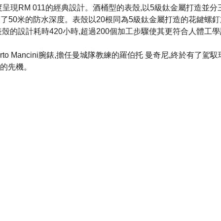
殼再度呈現RM 011的經典設計。酒桶型的表殼,以5級鈦金屬打造並
證了50米的防水深度。表殼以20根同為5級鈦金屬打造的花鍵螺釘
表殼的設計耗時420小時,超過200個加工步驟使其更符合人體工
oberto Mancini腕錶,擔任曼城隊教練的羅伯托 曼奇尼,終於有了
的先機。