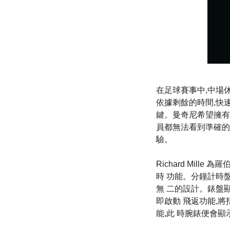
在足球賽事中,中場休
依據剩餘的時間,快
鍵。曼奇尼希望擁有
員都無法看到準確的
驗。
Richard Mill
時 功能。分鐘計時
無 二的設計。錶盤
即啟動 飛返功能,
能,此 時腕錶便會顯