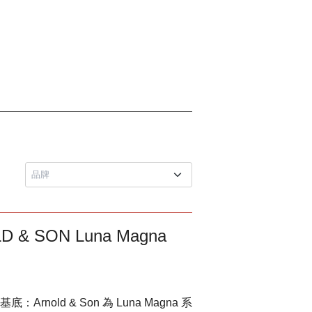
 SON Luna Magna
old & Son 為 Luna Magna 系