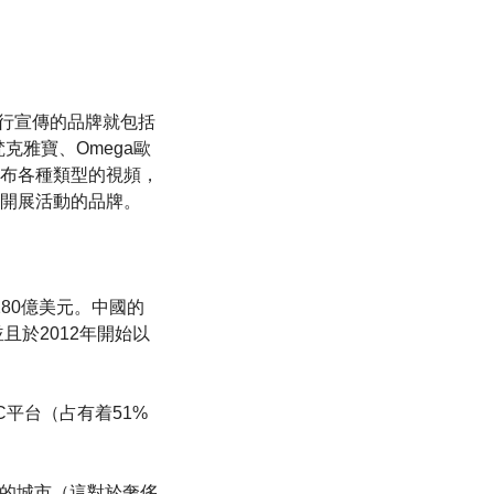
道進行宣傳的品牌就包括
pels梵克雅寶、Omega歐
網站發布各種類型的視頻，
開展活動的品牌。
280億美元。中國的
且於2012年開始以
平台（占有着51%
別的城市（這對於奢侈