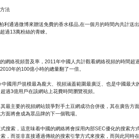
方法
ry博柏利通過微博來贈送免費的香水樣品,在一個月的時間內共計送出了
超過13萬粉絲的青睞。
的網絡視頻普及率，2011年中國人共計觀看網絡視頻的時間超過
010年的100億小時的總量翻了一倍。
今中國用戶規模最為龐大、視頻涵蓋範圍最廣泛、也是中國最大
了超過3億用戶在該網站上花費時間瀏覽視頻。
與其最主要的視頻網站競爭對手土豆網成功合併後，其在廣告方
此方面將會成為眾品牌的下一個戰場。
直式搜索，這意味着中國的網絡將會採用內部SEC優化的搜索方
搜索，而並非直接通過傳統的搜索引擎方式來搜索，而與此同時