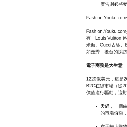
廣告則必將
Fashion.Youku
Fashion.Yo
有：Louis Vuitto
米伽、Gucci古馳、
如走秀，後台的採訪
電子商務是大生意
1220億美元，這是
B2C在線市場（從
價值進行驅動，這對
天貓
，一個
的市場份額，
在天貓上購物