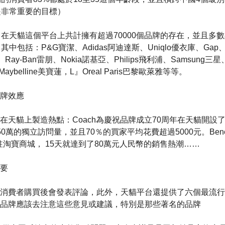
是非常重要的目標）
在天貓這個平台上共計擁有超過70000個品牌的存在，並且多
中包括：P&G寶潔、Adidas阿迪達斯、Uniqlo優衣庫、Gap、N
、Ray-Ban雷朋、Nokia諾基亞、Philips飛利浦、Samsung三星、B
、Maybelline美寶蓮，L』Oreal Paris巴黎歐萊雅等等。
牌效應
在天貓上製造熱點：Coach為慶祝品牌成立70周年在天貓開設
萬的獨立訪問量，並且70％的買家平均花費超過5000元。Benefit 
試駐淘寶商城， 15天就達到了80萬元人民幣的銷售熱潮……
要
的消費者購買後會發表評論，此外，天貓平台還提供了六個最流
品牌應該去注意這些意見或建議，特別是那些著名的品牌