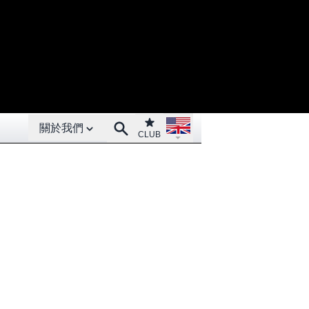
Open About menu
Open language menu
Club
Search
關於我們
CLUB