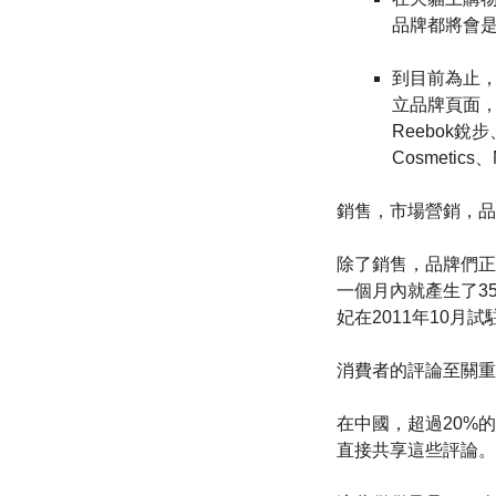
品牌都將會
到目前為止，
立品牌頁面，其
Reebok銳步
Cosmetics
銷售，市場營銷，品
除了銷售，品牌們正
一個月內就產生了350
妃在2011年10月
消費者的評論至關重
在中國，超過20%
直接共享這些評論。