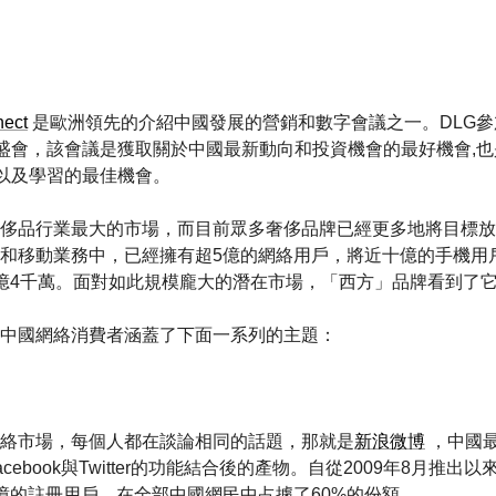
nect
是歐洲領先的介紹中國發展的營銷和數字會議之一。DLG
盛會，該會議是獲取關於中國最新動向和投資機會的最好機會,
以及學習的最佳機會。
侈品行業最大的市場，而目前眾多奢侈品牌已經更多地將目標放
和移動業務中，已經擁有超5億的網絡用戶，將近十億的手機用
億4千萬。面對如此規模龐大的潛在市場，「西方」品牌看到了
中國網絡消費者涵蓋了下面一系列的主題：
絡市場，每個人都在談論相同的話題，那就是
新浪微博
，中國
ebook與Twitter的功能結合後的產物。自從2009年8月推出
億的註冊用戶，在全部中國網民中占據了60%的份額。