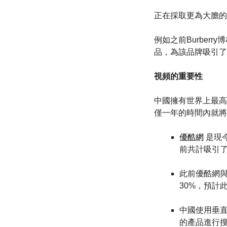
正在採取更為大膽的
例如之前Burber
品，為該品牌吸引了
視頻的重要性
中國擁有世界上最高
僅一年的時間內就將2
優酷網
是現
前共計吸引
此前優酷網
30%，預計
中國使用垂
的產品進行