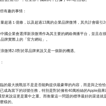
些有趣的事情：
量超過１億條，以及超過13萬的企業品牌微博，其共計會吸引2
的中國企業會選擇新浪微博作為其主要的網絡傳播平台，並且在
了品牌實際上的「官方網站」。
浪微博2.0對於眾品牌來說又是一個新的機遇。
：
臨的最大挑戰並不是是否能夠提供最豪華的內容，而是與之恰恰
已成為當下的頭號任務，特別是對於擁有40萬粉絲的Apple蘋果
ton 路易•威登來說這更是重中之重。而衡量這一問題的標準最好的渠道
麼樣的。