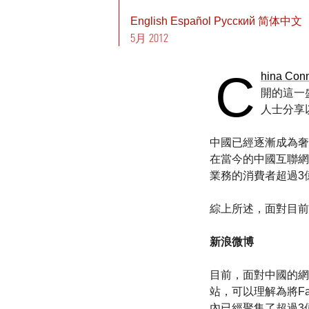
English
Español
Pусский
简体中文
5月 2012
C
hina Con
開的這一
人士分享
中國已經逐漸成為奢
在當今的中國互聯網
業務的消費者超過3
綜上所述，面對目前
新浪微博
目前，面對中國的網
站，可以理解為將Fac
內已經聚集了超過3