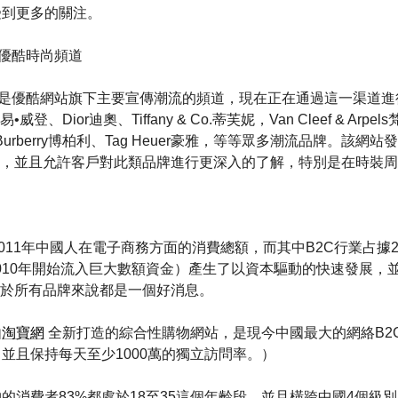
受到更多的關注。
.com優酷時尚頻道
uku.com是優酷網站旗下主要宣傳潮流的頻道，現在正在通過這一渠
n 路易•威登、Dior迪奧、Tiffany & Co.蒂芙妮，Van Cleef & Ar
Burberry博柏利、Tag Heuer豪雅，等等眾多潮流品牌。該
，並且允許客戶對此類品牌進行更深入的了解，特別是在時裝周
2011年中國人在電子商務方面的消費總額，而其中B2C行業占據
2010年開始流入巨大數額資金）產生了以資本驅動的快速發展，並
於所有品牌來說都是一個好消息。
由
淘寶網
全新打造的綜合性購物網站，是現今中國最大的網絡B2C
並且保持每天至少1000萬的獨立訪問率。）
的消費者83%都處於18至35這個年齡段，並且橫跨中國4個級