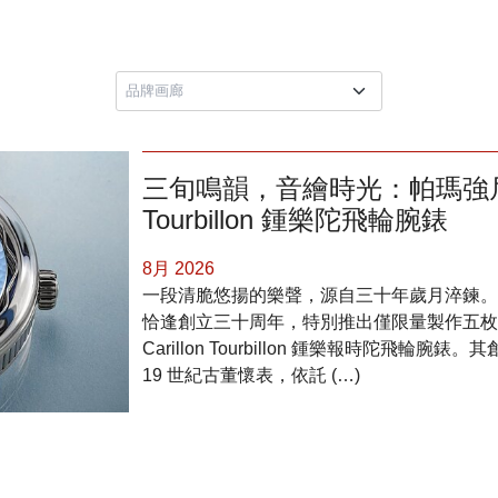
三旬鳴韻，音繪時光：帕瑪強尼三十
Tourbillon 鍾樂陀飛輪腕錶
8月 2026
一段清脆悠揚的樂聲，源自三十年歲月淬鍊。帕瑪強尼（
恰逢創立三十周年，特別推出僅限量製作五枚的 「
Carillon Tourbillon 鍾樂報時陀飛輪腕
19 世紀古董懷表，依託 (…)