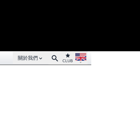
Open About menu
Open language menu
Club
Search
關於我們
CLUB