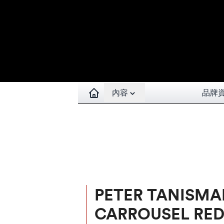
Open contents menu
內容
品牌
PETER TANISM
CARROUSEL RE