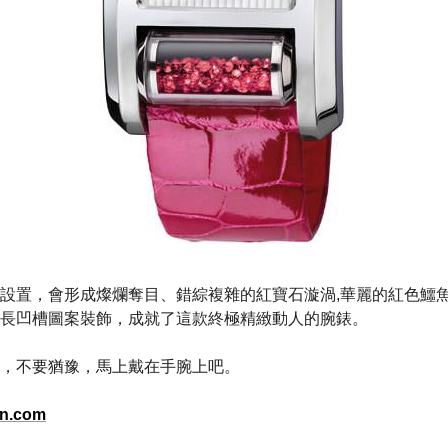
設置，會形成燦爛奪目、錯綜複雜的紅寶石漩渦,華麗的紅色鱷
長凹槽圖案裝飾，成就了這款終極精緻動人的腕錶。
，不要猶豫，馬上戴在手腕上吧。
an.com