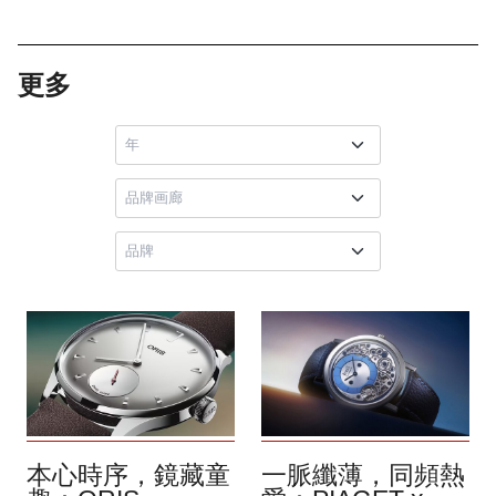
更多
本心時序，鏡藏童
一脈纖薄，同頻熱