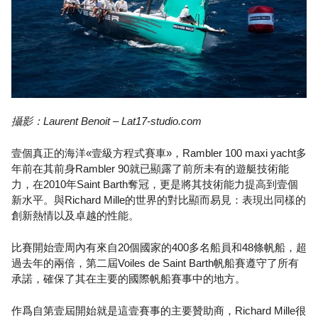
攝影：Laurent Benoit – Lat17-studio.com
壹個真正的海洋«壹級方程式賽車»，Rambler 100 maxi yacht多
年前在其前身Rambler 90就已顯露了前所未有的遊艇技術能
力，在2010年Saint Barth奪冠，更是將其技術能力提高到壹個
新水平。與Richard Mille的世界的對比顯而易見：表現出同樣的
創新熱情以及卓越的性能。
比賽開始壹周內有來自20個國家的400多名船員和48條帆船，超
過去年的兩倍，第二屆Voiles de Saint Barth帆船賽遵守了所有
承諾，確保了其在主要的國際帆船賽事中的地方。
作爲自第壹屆開始就是這壹賽事的主要贊助商，Richard Mille很