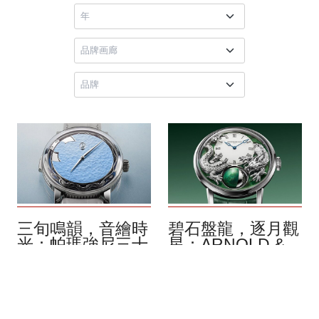
三旬鳴韻，音繪時
碧石盤龍，逐月觀
光：帕瑪強尼三十
星：ARNOLD &
周年 Carillon
SON Luna Magna
Tourbillon 鍾樂陀
Platinum Dragon
飛輪腕錶
Verdite
8月 2026
8月 2026