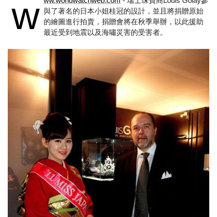
w
ww.worldwatchweb.com
- 瑞士珠寶商Louis Golay參
與了著名的日本小姐桂冠的設計，並且將捐贈原始
的繪圖進行拍賣，捐贈會將在秋季舉辦，以此援助
最近受到地震以及海嘯災害的受害者。