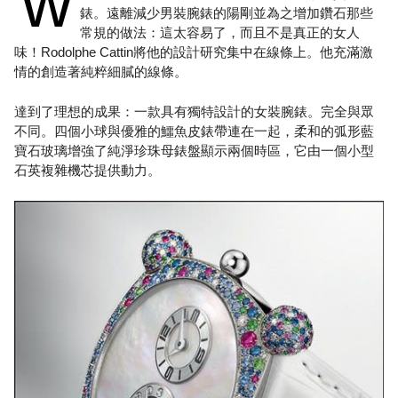
w
錶。遠離減少男裝腕錶的陽剛並為之增加鑽石那些
常規的做法：這太容易了，而且不是真正的女人
味！Rodolphe Cattin將他的設計研究集中在線條上。他充滿激
情的創造著純粹細膩的線條。
達到了理想的成果：一款具有獨特設計的女裝腕錶。完全與眾
不同。四個小球與優雅的鱷魚皮錶帶連在一起，柔和的弧形藍
寶石玻璃增強了純淨珍珠母錶盤顯示兩個時區，它由一個小型
石英複雜機芯提供動力。