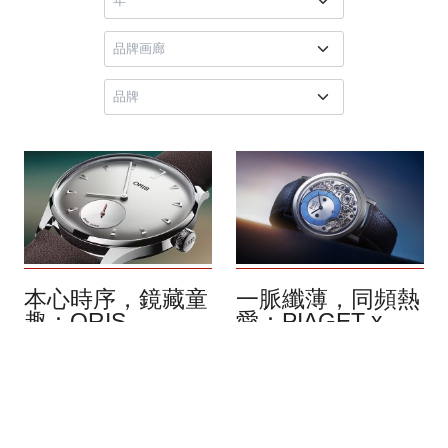
本心時序，鏡藏童
一脈纖薄，同頻熱
趣：ORIS
愛：PIAGET x
Hölstein Edition
Wristcheck
2026
Altiplano Ultimate
Automatic
8月 2026
自 2020 年起，Oris 都會在
8月 2026
6 月 1 日的品牌創立日，發
在網絡主導社群的時代，熱