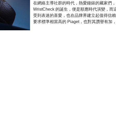
在網絡主導社群的時代，熱愛鐘錶的藏家們，
WristCheck 的誕生，便是順應時代演變
受到表迷的喜愛，也在品牌界建立起值得信賴
要求標準相當高的 Piaget，也對其讚譽有加，
三旬鳴韻，音繪時光：帕瑪強尼三十
Tourbillon 鍾樂陀飛輪腕錶
8月 2026
一段清脆悠揚的樂聲，源自三十年歲月淬鍊。帕瑪強尼（
恰逢創立三十周年，特別推出僅限量製作五枚的 「
Carillon Tourbillon 鍾樂報時陀飛輪腕
19 世紀古董懷表，依託 (…)