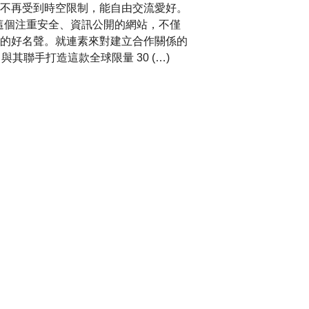
不再受到時空限制，能自由交流愛好。
，而這個注重安全、資訊公開的網站，不僅
的好名聲。就連素來對建立合作關係的
與其聯手打造這款全球限量 30 (…)
周年 Carillon
Parmigiani Fleurier）今年
藝術傑作系列」（Objets d』Art）
錶。其創作靈感來自工坊在 2000 年修復的一枚