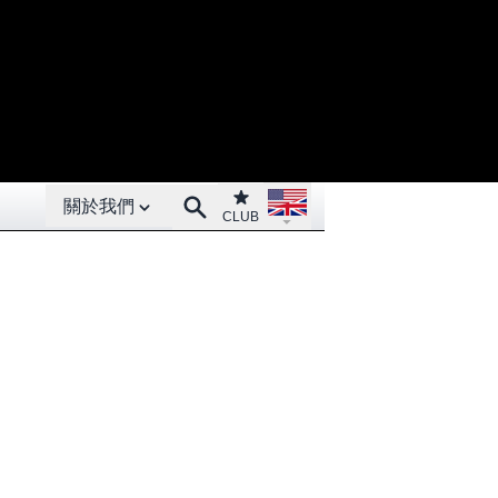
Open About menu
Open language menu
Club
Search
關於我們
CLUB