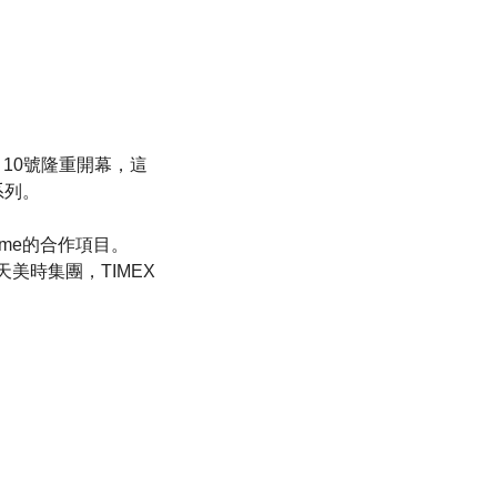
12月10號隆重開幕，這
系列。
time的合作項目。
 天美時集團，TIMEX