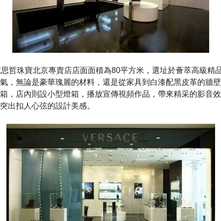
wellery范思哲珠寶北京專賣店店面面積為80平方米，選址於薈萃高
氣，無論是豪華瑰麗的材料，還是從家具到白漆配黑皮革的牆壁
箱，店內則設小型燈箱，播放宣傳視頻作品，帶來精采的影音效
突出扣人心弦的設計美感。