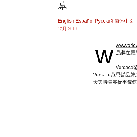
幕
English
Español
Pусский
简体中文
12月 2010
w
ww.world
是繼在羅
Versa
Versace范思哲品牌
天美時集團從事鐘錶