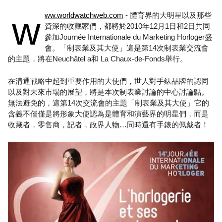
w
ww.worldwatchweb.com
- 體育界的大明星以及那些
資深的收藏家們，都將於2010年12月1日和2日共同
參加Journée Internationale du Marketing Horloger盛
會。「制表業及其大使」這是第14次制表業交流會
的主題，將在Neuchâtel a和 La Chaux-de-Fonds舉行。
在溝通戰略中起到重要作用的大使們，世人對手錶品牌的認同
以及對未來市場的展望，將是本次制表業討論的中心討論點。
無法避免的，這第14次交流會的主題「制表業及其大使」它的
含義不僅僅是將形象大使認為是體育和演藝界的明星們，而是
收藏者，零售商，記者，政界人物…同時還有手錶的佩戴者！