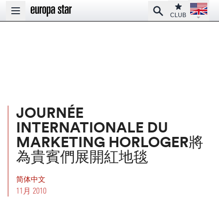
Open la
Club
Search
Open main menu
CLUB
JOURNÉE
INTERNATIONALE DU
MARKETING HORLOGER將
為貴賓們展開紅地毯
简体中文
11月 2010