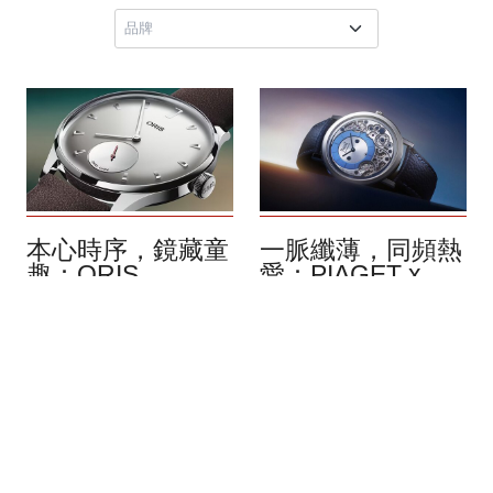
本心時序，鏡藏童
一脈纖薄，同頻熱
趣：ORIS
愛：PIAGET x
Hölstein Edition
Wristcheck
2026
Altiplano Ultimate
Automatic
8月 2026
自 2020 年起，Oris 都會在
8月 2026
6 月 1 日的品牌創立日，發
在網絡主導社群的時代，熱
布 Hölstein Edition 限定腕
愛鐘錶的藏家們，不再受到
錶，延續自 1904 年以來在
時空限制，能自由交流愛
瑞士瓦爾登堡河谷形成的獨
好。WristCheck 的誕生，便