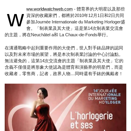
w
ww.worldwatchweb.com
- 體育界的大明星以及那些
資深的收藏家們，都將於2010年12月1日和2日共同
參加Journée Internationale du Marketing Horloger盛
會。「制表業及其大使」這是第14次制表業交流會
的主題，將在Neuchâtel a和 La Chaux-de-Fonds舉行。
在溝通戰略中起到重要作用的大使們，世人對手錶品牌的認同
以及對未來市場的展望，將是本次制表業討論的中心討論點。
無法避免的，這第14次交流會的主題「制表業及其大使」它的
含義不僅僅是將形象大使認為是體育和演藝界的明星們，而是
收藏者，零售商，記者，政界人物…同時還有手錶的佩戴者！