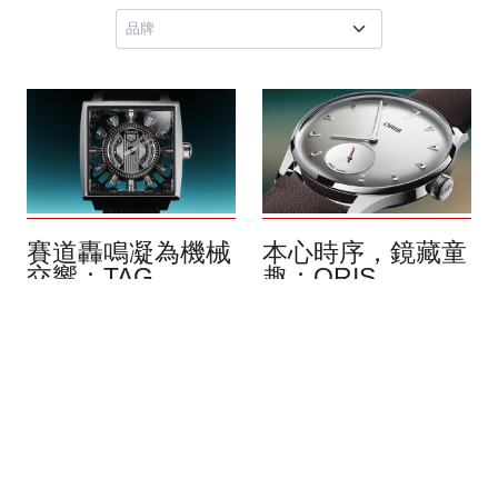
賽道轟鳴凝為機械
本心時序，鏡藏童
交響：TAG
趣：ORIS
HEUER Monaco
Hölstein Edition
Speed 12 限量版
2026
腕錶
8月 2026
8月 2026
自 2020 年起，Oris 都會在
融合大膽創意與精湛工藝的
6 月 1 日的品牌創立日，發
瑞士奢華制表品牌 TAG
布 Hölstein Edition 限定腕
Heuer 泰格豪雅，隆重推出
錶，延續自 1904 年以來在
TAG Heuer Monaco Speed
瑞士瓦爾登堡河谷形成的獨