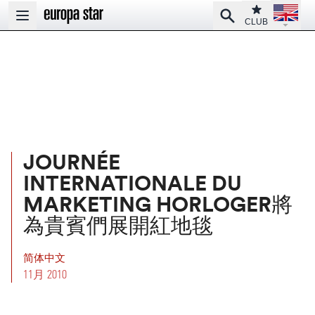
Open la
Club
Search
Open main menu
CLUB
JOURNÉE
INTERNATIONALE DU
MARKETING HORLOGER將
為貴賓們展開紅地毯
简体中文
11月 2010