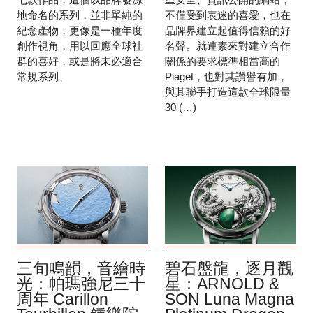
地命名的系列，並非單純的
不僅受到表迷的喜愛，也在
紀念產物，更像是一種年度
品牌界建立起值得信賴的好
創作視角，用以回應全球社
名聲。就連素來對建立合作
群的喜好，或是將未必適合
關係的要求標準相當高的
常規系列、
Piaget，也對其讚譽有加，
與其聯手打造這款全球限量
30 (…)
三旬鳴韻，音繪時
碧石盤龍，逐月觀
光：帕瑪強尼三十
星：ARNOLD &
周年 Carillon
SON Luna Magna