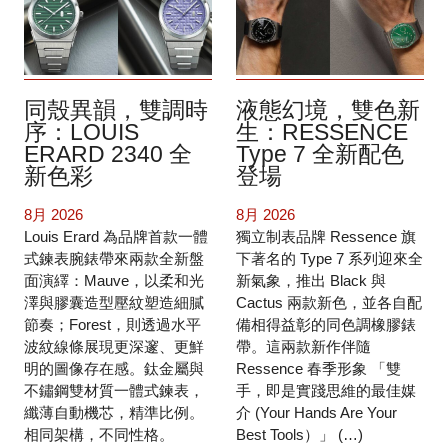
同殼異韻，雙調時
液態幻境，雙色新
序：LOUIS
生：RESSENCE
ERARD 2340 全
Type 7 全新配色
新色彩
登場
8月 2026
8月 2026
Louis Erard 為品牌首款一體
獨立制表品牌 Ressence 旗
式鍊表腕錶帶來兩款全新盤
下著名的 Type 7 系列迎來全
面演繹：Mauve，以柔和光
新氣象，推出 Black 與
澤與膠囊造型壓紋塑造細膩
Cactus 兩款新色，並各自配
節奏；Forest，則透過水平
備相得益彰的同色調橡膠錶
波紋線條展現更深邃、更鮮
帶。這兩款新作伴隨
明的圖像存在感。鈦金屬與
Ressence 春季形象 「雙
不鏽鋼雙材質一體式鍊表，
手，即是實踐思維的最佳媒
纖薄自動機芯，精準比例。
介 (Your Hands Are Your
相同架構，不同性格。
Best Tools）」 (…)