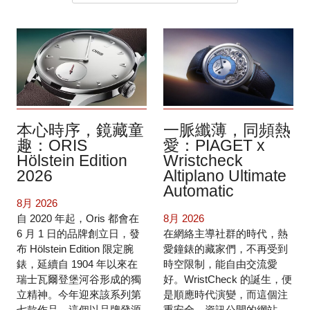
本心時序，鏡藏童
一脈纖薄，同頻熱
趣：ORIS
愛：PIAGET x
Hölstein Edition
Wristcheck
2026
Altiplano Ultimate
Automatic
8月 2026
自 2020 年起，Oris 都會在
8月 2026
6 月 1 日的品牌創立日，發
在網絡主導社群的時代，熱
布 Hölstein Edition 限定腕
愛鐘錶的藏家們，不再受到
錶，延續自 1904 年以來在
時空限制，能自由交流愛
瑞士瓦爾登堡河谷形成的獨
好。WristCheck 的誕生，便
立精神。今年迎來該系列第
是順應時代演變，而這個注
七款作品，這個以品牌發源
重安全、資訊公開的網站，