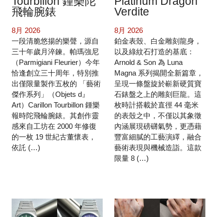
Tourbillon 鍾樂陀
Platinum Dragon
飛輪腕錶
Verdite
8月 2026
8月 2026
一段清脆悠揚的樂聲，源自
鉑金表殼、白金雕刻龍身，
三十年歲月淬鍊。帕瑪強尼
以及綠紋石打造的基底：
（Parmigiani Fleurier）今年
Arnold & Son 為 Luna
恰逢創立三十周年，特別推
Magna 系列揭開全新篇章，
出僅限量製作五枚的 「藝術
呈現一條盤旋於嶄新硬質寶
傑作系列」（Objets d』
石錶盤之上的雕刻巨龍。這
Art）Carillon Tourbillon 鍾樂
枚時計搭載於直徑 44 毫米
報時陀飛輪腕錶。其創作靈
的表殼之中，不僅以其象徵
感來自工坊在 2000 年修復
內涵展現磅礴氣勢，更憑藉
的一枚 19 世紀古董懷表，
豐富細膩的工藝演繹，融合
依託 (…)
藝術表現與機械造詣。這款
限量 8 (…)