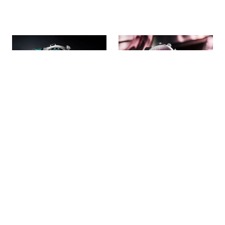
簡馭繁複，時越經
紫韻留聲，時序迴
緯：H. MOSER &
響：Glashütte
CIE. 勇創者飛返計
Original Sixties
時腕錶
Chronograph 年
度版
8月 2026
對 H. Moser & Cie. 亨利慕時
8月 2026
來說，複雜功能從不只是形
格拉蘇蒂原創 (Glashütte
式上的顯示，而是腕錶的靈
Original) 推出紫色的 Sixties
魂所在。透過勇創者飛返計
Chronograph 年度版。錶盤
時兩地時區日期腕錶
採用濃郁的紫羅蘭色 —— 自